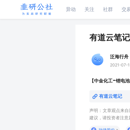
异动
关注
社群
交
有道云笔记
泛海行舟
2021-07-1
-
【中金化工
锂电池
有道云笔记
声明：文章观点来自
建议，请投资者注意
S
融捷股份