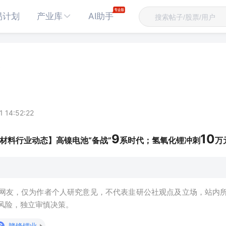
易计划
产业库
AI助手
1 14:52:22
9
10
材料行业动态】高镍电池“备战”
系时代；氢氧化锂冲刺
万
网友，仅为作者个人研究意见，不代表韭研公社观点及立场，站内
风险，独立审慎决策。
S
赣锋锂业