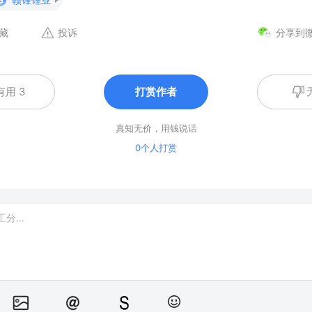
藏
投诉
分享到
有用 3
打赏作者
真知无价，用钱说话
0个人打赏