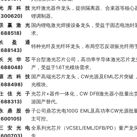
光库科技
光纤激光器件龙头，提供隔离器、合束器等核心
(300620)
锂调制器。
联赢激光
国内锂电激光焊接设备龙头，受益于固态电池封
(688518)
求。
长盈通
特种光纤及光纤环龙头，布局空芯反谐振光纤用
(688143)
长光华芯
平台型激光芯片公司，高功率半导体激光芯片龙头，
(688048)
产，受益于1.6T光模块需求。
源杰科技
国产高端光芯片龙头，CW光源及EML芯片突破
(688498)
光模块。
仕佳光子
光芯片+器件一体化，CW DFB激光器小批量
(688313)
游国产替代。
永鼎股份
子公司鼎芯光电100G EML及高功率CW光源
(600105)
主可控。
三安光电
全系列光芯片（VCSEL/EML/DFB/PD）量产龙
(600703)
先。