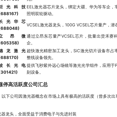
炬光科技
EEL激光器芯片龙头，绑定大疆、华为等车企，
(688167)
照明双轮驱动。
长光华芯
VCSEL激光器龙头，100G VCSEL芯片量产
(688048)
立昂微
通过立昂东芯量产VCSEL芯片，批量出货禾赛
(605358)
企。
德龙激光
超快激光精密加工龙头，SiC激光切片设备市占
(688170)
整线设备领先。
波长光电
提供飞秒紫外远心场镜等激光光学组件，应用于P
(301421)
刻设备。
涨停高活跃度公司汇总
，以下公司因激光器概念在市场上具有极高的活跃度（曾多次出
激光器龙头，全面受益于消费电子与先进封装