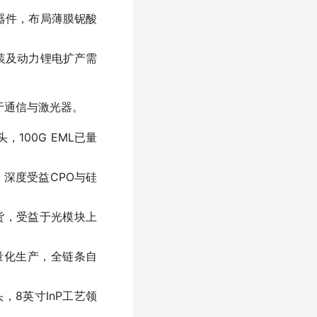
器件，布局薄膜铌酸
装及动力锂电扩产需
于通信与激光器。
100G EML已量
，深度受益CPO与硅
出货，受益于光模块上
批量化生产，全链条自
头，8英寸InP工艺领