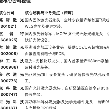
链核心公司梳理
核心公司
核心逻辑与业务亮点（精炼）
英诺激光
国内固体激光器龙头，全球少数量产纳秒至飞秒
(301021)
WLG光学及先进封装。
杰普特
国内激光器领军，MOPA脉冲光纤激光器龙头，
(688025)
钛矿光伏设备。
大族激光
亚洲激光加工设备龙头，提供CO₂/UV/超快激
(002008)
面覆盖消费电子与PCB。
华工科技
激光+光模块双龙头，国内首家量产980nm泵
(000988)
皮秒激光装备。
帝尔激光
光伏激光加工设备龙头，研发超快激光钻孔设备
(300776)
工。
锐科激光
国产光纤激光器龙头，自研泵浦源自给率超85%
(300747)
快激光器。
炬光科技
高功率半导体激光器及光学元器件龙头，自研98
(688167)
入光模块CPO领域。