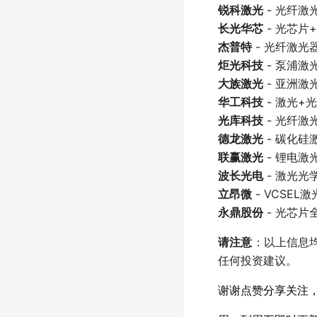
锐科激光
- 光纤激
长光华芯
- 光芯片
杰普特
- 光纤激光
炬光科技
- 泵浦激
大族激光
- 亚洲激
华工科技
- 激光+
光库科技
- 光纤
德龙激光
- 碳化
联赢激光
- 锂电
波长光电
- 激光光
立昂微
- VCSE
永鼎股份
- 光芯片
请注意
：以上信息
任何投资建议。
谢谢点赞分享关注