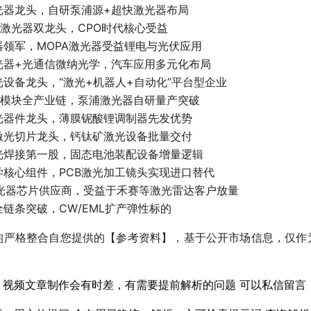
光器龙头，自研泵浦源+超快激光器布局
+激光器双龙头，CPO时代核心受益
器领军，MOPA激光器受益锂电与光伏应用
光器+光通信微纳光学，汽车应用多元化布局
光设备龙头，“激光+机器人+自动化”平台型企业
光模块全产业链，泵浦激光器自研量产突破
激光器件龙头，薄膜铌酸锂调制器先发优势
硅激光切片龙头，钙钛矿激光设备批量交付
激光焊接第一股，固态电池装配设备增量逻辑
学核心组件，PCB激光加工镜头实现进口替代
L激光器芯片供应商，受益于禾赛等激光雷达客户放量
全链条突破，CW/EML扩产弹性标的
均严格整合自您提供的【参考资料】，基于公开市场信息，仅作
，视频文章制作会有时差，有需要提前解析的问题 可以私信留言