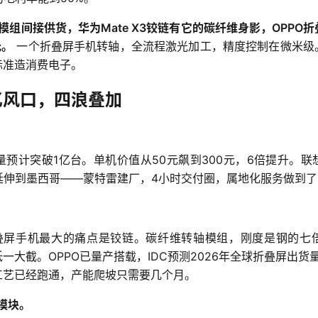
热模组间接供货，华为Mate X3铰链有它的碳纤维身影，OPPO
元。
 一个折叠屏手机转轴，全流程激光加工，精度控制在微米级
标准造消费电子。
亿风口，四浪叠加
C出货量预计突破1亿台。单机价值从50元飙到300元，6倍提升。
延伸到墨西哥——蒙特雷建厂，4小时交付圈，属地化服务做到
折叠屏手机最大的痛点是铰链。碳纤维转轴模组，刚度是钢的七
一大截。OPPO已量产搭载，IDC预测2026年全球折叠屏出货量
工艺已经跑通，产能爬坡只需要几个月。
光模块。