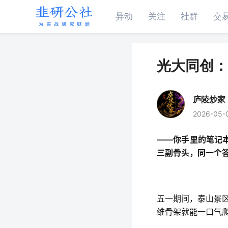
异动
关注
社群
交
光大同创：
庐陵炒家
2026-05-
——你手里的笔记
三副骨头，同一个
五一期间，泰山景区
维骨架就能一口气