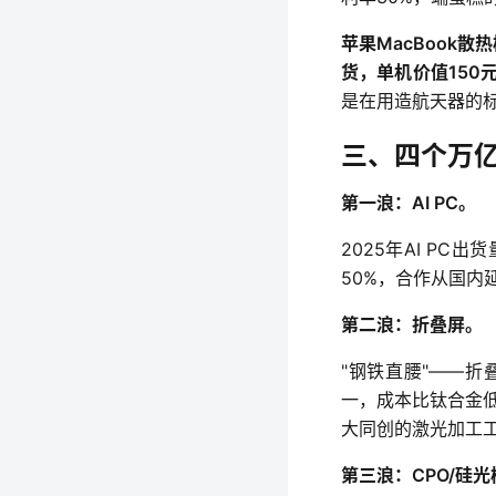
苹果MacBook散
货，单机价值150
是在用造航天器的
三、四个万
第一浪：AI PC。
2025年AI P
50%，合作从国内
第二浪：折叠屏。
"钢铁直腰"——
一，成本比钛合金低
大同创的激光加工
第三浪：CPO/硅