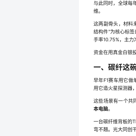
与此同时，全球每年
维。
这两副骨头，材料
结构件"为核心标签的
手率10.75%，主力
资金在用真金白银
一、碳纤这
早年F1赛车用它做
用它造火星探测器
这些场景有一个共
本电脑
。
一台碳纤维背板的T
弯不翘。光大同创