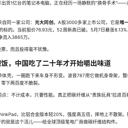
出货1亿台的笔记本电脑，正在经历一场静默的"换骨手术"—
来自同一家公司：
光大同创
。A股3000多家上市公司，它是
唯
标的。当前股价76.93元，52周新高已破。5月7日暴涨8.13%
净流入3865万。
投票，而且投得毫不犹豫。
碗饭，中国吃了二十年才开始嚼出味道
单体壳，一圈跑下来车身不形变。波音787用它做机身骨架，整机
，零下两百度不脆裂。
同点：不计成本，只要性能。真正把碳纤维从"贵族玩具"拉进百
hinkPad，比铝合金版本轻20%，强度高五倍，摔地上不散架
干的就是这个活儿——给全球顶级笔电厂商做碳纤维结构件。