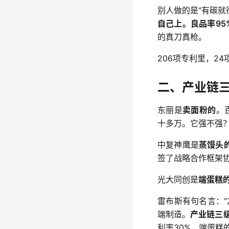
别人做的是"有碳就
自己上。良品率95
的真刀真枪。
206项专利里，2
二、产业链
东丽是
卖面粉的
。
十多万。它强不强
中复神鹰是
蒸馒头
签了战略合作框架
光大同创是
端蛋糕
雷布斯有句名言：
端制造。
产业链三
利率30%，端蛋糕