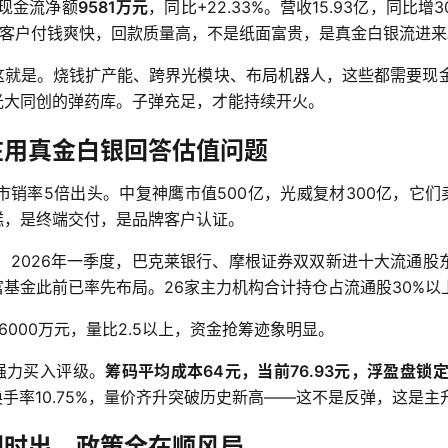
性现金流净额
9581万元
，同比+22.33%。营收15.93亿，同比增30
客户付钱爽快，回款质量高，不是纸面富贵，是真金白银流进来
就是。烧钱扩产能、跨界光模块、布局机器人，这些都需要现金
光大同创的弹药库。子弹充足，才能持续开火。
在用真金白银回答估值问题
市销率5倍出头。中复神鹰市值500亿，光威复材300亿，它
糕，是终端交付，是品牌客户认证。
。
 2026年一季度，巴克莱银行、摩根证券双双新进十大流通股
基金此前已率先布局。26家主力机构合计持仓占流通股30%以
6000万元，量比2.5以上，资金抢筹迹象明显。
强力买入评级。
筹码平均成本64元，当前76.93元，浮盈盘锁
，换手率10.75%，量价齐升突破历史新高——这不是反弹，这是
同时出，政策全在顺风局