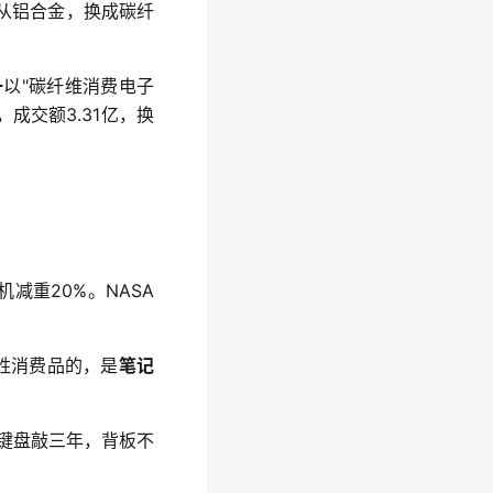
—从铝合金，换成碳纤
一
以"碳纤维消费电子
，成交额3.31亿，换
减重20%。NASA
姓消费品的，是
笔记
。键盘敲三年，背板不