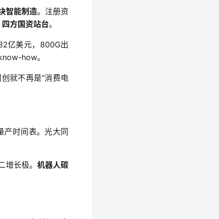
块智能制造
。注册资
，
四方国资站台
。
2亿美元，800G出
ow-how。
同创就不再是"消费电
7量产时间表。光大同
二增长极。
机器人碳