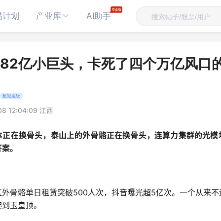
易计划
产业库
AI助手
82亿小巨头，卡死了四个万亿风口
超短追板
08 12:04:09 江西
本正在换骨头，泰山上的外骨骼正在换骨头，连算力集群的光模
答案。
外骨骼单日租赁突破500人次，抖音曝光超5亿次。一个从来
爬到玉皇顶。