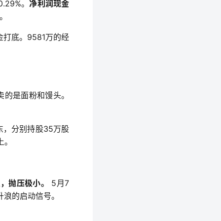
.29%。
净利润现金
。
打底。9581万的经
们卖的是面粉和馒头。
东，分别持股35万股
上。
定，抛压极小。
 5月7
主升浪的启动信号。