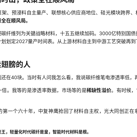
框架、预浸料自主量产、联想核心供应商地位、硅光模块跨界、
策全在顺风局。
碳纤维列为关键战略材料，十五五继续加码。3000亿特别国
划划定2027量产时间表。从上游材料自主到中游工艺突破再
卖翅膀的人
创还在40块。当时有人问我怎么看，我说碳纤维笔电渗透率低，
一倍。我等的是渗透率数据，市场等的是
稀缺性溢价
。有时候，
的第一个六十年，中复神鹰抢回了材料自主权，光大同创正在
是王，轻量化时代碳纤是皇，智能时代材料是根。