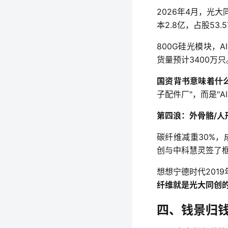
2026年4月，光
本2.8亿，占股5
800G硅光模块，
货量预计3400万
国资背书意味着什
子配件厂"，而是"
第四浪：外骨骼/人
碳纤维减重30%，
创与中科慧灵签了
想想宁德时代201
纤维就是光大同创的
四、钱景归