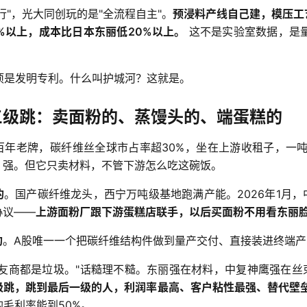
行"，光大同创玩的是"全流程自主"。
预浸料产线自己建，模压工
%以上，成本比日本东丽低20%以上。
 这不是实验室数据，是
4项是发明专利。什么叫护城河？这就是。
三级跳：卖面粉的、蒸馒头的、端蛋糕的
百年老牌，碳纤维丝全球市占率超30%，坐在上游收租子，一吨
？强。但它只卖材料，不管下游怎么吃这碗饭。
的
。国产碳纤维龙头，西宁万吨级基地跑满产能。2026年1月
协议——
上游面粉厂跟下游蛋糕店联手，以后买面粉不用看东丽
的
。A股唯一一个把碳纤维结构件做到量产交付、直接装进终端产
"友商都是垃圾。"话糙理不糙。东丽强在材料，中复神鹰强在丝
级跳，跳到最后一级的人，利润率最高、客户粘性最强、替代壁
的毛利率能到50%。