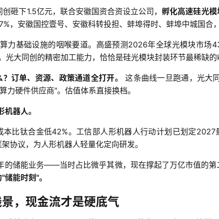
大同创砸下1.5亿元，联合安徽国资合资设立公司，
孵化高速硅光模
3.57%，安徽国控壹号、安徽科转投担、蚌埠得时、蚌埠中城国合
AI算力基础设施的咽喉要道。高盛预测2026年全球光模块市场43
只。光大同创的精密加工能力，恰恰是硅光模块封装环节最稀缺的kn
么？订单、资源、政策通道全打开。
 这条曲线一旦跑通，光大
AI算力硬件供应商"。估值体系直接换档。
形机器人。
成本比钛合金低42%。工信部人形机器人行动计划已划定202
框架协议，为人形机器人轻量化定向研发。
9年的储能业务——当时占比微乎其微，现在撑起了万亿市值的第
"储能时刻"。
钱景，现金流才是硬底气