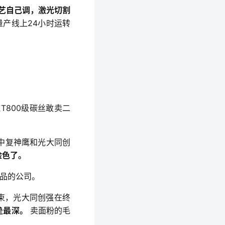
艺自己调，激光切割
量产线上24小时运转
T800级碳丝敢卖二
，中复神鹰和光大同创
脸色了。
品的公司。
束，光大同创强在终
垒最深。
 卖面粉的毛