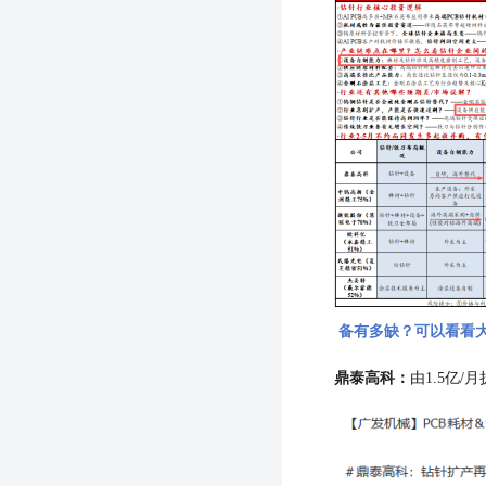
备有多缺？可以看看
鼎泰高科：
由
1.5亿/