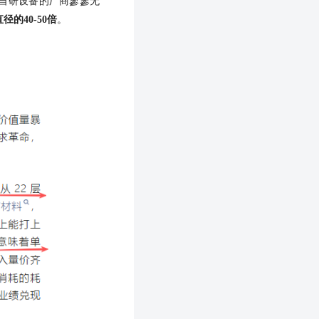
自研设备的厂商寥寥无
直径的
40-50倍
。