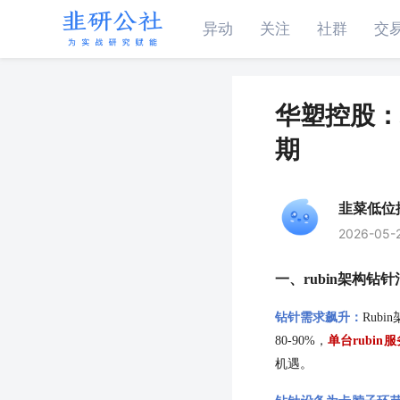
异动
关注
社群
交
华塑控股：
期
韭菜低位
2026-05-
一、
rubin架构
钻针需求飙升：
Rub
80-90%，
单台
rubi
机遇。