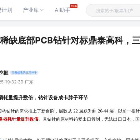
易计划
产业库
AI助手
稀缺底部PCB钻针对标鼎泰高科，
挖掘
高抛低吸的韭菜种子
25 19:32:39 广东
钻针消耗量提升数倍，钻针设备成卡脖子环节
in架构钻针的需求推上了新台阶，层数从 22 层跃升到 26-44 层，以前
n服务器耗针量提升数倍
。且钻针的原材料钨受出口管制，无法出口日本，国