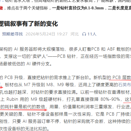
节：
钻针需求大增，但高端钻针的磨削工艺要求极高，产能稀缺，国内能
做
，难点在于两个关键指标，
一是钻针直径仅为
0.1-0.3mm
，
二是长度是