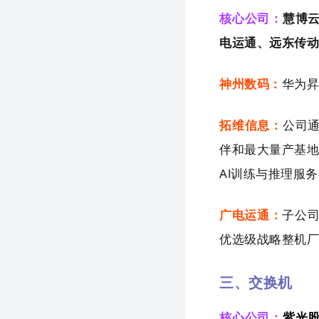
核心公司：
慧博
电运通、远东传
神州数码：
华为昇
拓维信息：
公司
伴和最大量产基地
Al训练与推理服
广电运通：
子公
优选级战略整机
三、交换机
核心公司：
紫光