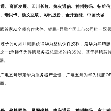
云通、高新发展、四川长虹、烽火通信、神州数码、拓维信
动、瑞贝卡、浙文互联、彩讯股份、金开新能、中国长城
腾首家AI全栈合作伙伴、鲲鹏+昇腾全国上市公司唯一双
通过子公司湘江鲲鹏获得华为整机伙伴授权，是华为昇腾服
之一(承接华为昇腾服务器总需求的约35%)。基于昇腾芯片
务器。
司广电五舟绑定华为服务器产业链，广电五舟为华为鲲鹏O
厂商。
股份、锐捷网络、星网锐捷、中兴通讯、神州数码、东土科