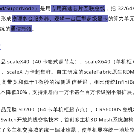
d/SuperNode）
是用
专用高速芯片互联总线
，把 32/64
，形成
物理多台服务器、逻辑一台巨型超级显卡
的算力单元
训练的
通信瓶颈
。
点
品 scaleX40（40 卡箱式超节点）、scaleX640（单机柜
scaleX 万卡超集群。自主研发的scaleFabric原生R
s超高带宽和低于1微秒的端侧通信延迟，相比传统Infini
体成本降低30%，支持集群向十万卡甚至百万卡级别平滑扩展
品元脑 SD200（64 卡单机柜超节点）、CRS6000S 
ric Switch开放总线交换技术，首创多主机3D Mesh系统
破了多主机交换域的统一编址难题，使单机显存统一地址空