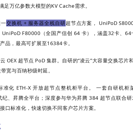
满足万亿参数大模型的KV Cache需求。
唯一
交换机 + 服务器全栈自研
超节点方案， UniPoD S8
）、UniPoD F80000（全国产信创 64 卡），涵盖32卡、6
产品，最高可扩展至16384卡。
云 OEX 超节点 PoD 集群。自研的“凌云”大容量交换芯片和
联带宽与百纳秒级时延。
标准化 ETH-X 开放超节点整机柜平台。 一套自研机
武纪、昇腾全平台；深度参与华为昇腾 384 超节点联合
件接口标准化，快速切换不同客户芯片方案。
点