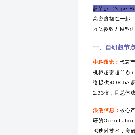
超节点（SuperPo
高密度捆在一起
万亿参数大模型
一、自研超节
中科曙光：
代表产
机柜超密超节点）、
络提供400Gb/
2.33倍，且总
浪潮信息：
核心产
研的Open Fab
拟映射技术，突