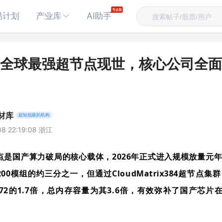
易计划
产业库
AI助手
全球最强超节点现世，核心公司全面
材库
超短低吸的机构
08 22:19:08 浙江
点是
国产算力破局的核心载体
，2026年正式进入规模放量元年
200模组的约三分之一，但通过CloudMatrix384超节点集
72的1.7倍，总内存容量为其3.6倍，
有效弥补了国产芯片