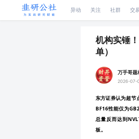
异动
关注
社群
交
机构实锤！
单）
万手哥题
2026-07-
认为超节
东方证券
BF16性能仅为GB
总量反而达到NVL
板
。