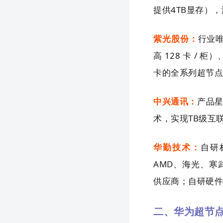
提供4TB显存），
紫光股份：
行业
高 128 卡 / 柜
卡的全系列超节点
中兴通讯：
产品星
术，实现TB级互
华勤技术：
自研
AMD、海光、寒
供应商；自研硬
二、华为超节