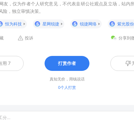
网友，仅为作者个人研究意见，不代表韭研公社观点及立场，站内
风险，独立审慎决策。
S
恒为科技
S
星网锐捷
S
锐捷网络
S
紫光股份
藏
投诉
分享到
有用 7
打赏作者
真知无价，用钱说话
0个人打赏