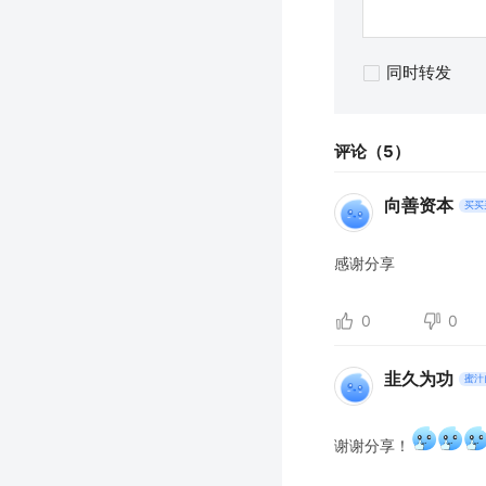
同时转发
评论（5）
向善资本
买买
感谢分享
0
0
韭久为功
蜜汁
谢谢分享！