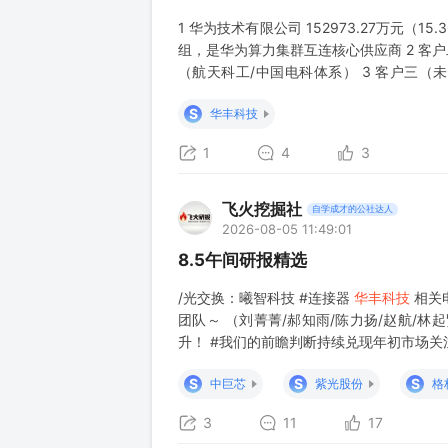
1 华为技术有限公司 152973.27万元（
组，是华为算力集群互连核心供应商 2 客户二
（航天科工/中国电科体系） 3 客户三（未实
一） 4 客户四（未实名披露） 7343.55
S
华丰科技
1
4
3
飞火挖掘社
自学成才的公社达人
2026-08-05 11:49:01
8.5午间研报精选
/光交换：曦智科技 #连接器
华丰科技
相关
团队～ （刘菁菁/郝知雨/陈力扬/赵航/
升！ #我们的前瞻判断持续兑现年初市场关
值量；6月以来持续重点推荐超节点/交换
S
S
S
中巨芯
紫光股份
格
3
11
17