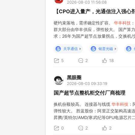
2026-08-03 11:56:08
【CPO进入量产，光通信注入强心
硬约束落地，需求确定性扩容。
华丰科技
：
群大部分由华丰供应，弹性较大。 国产算力：
求；26年为国产超节点放量拐点，交换机/
本持续攀升，Holtek将MCU价格上调至多2
S
S
S
天孚通信
铭普光磁
5
2
18
黑眼圈
2026-08-03 09:33:19
国产超节点整机柜交付厂商梳理
换机份额较高。 连接器与线缆
华丰科技
：
弹性较大。 胜蓝股份：阿里正交架构高速连
昇腾/英特尔/AMD/寒武纪等GPU电源
客户。 Retimer芯片 澜起科技：CPU与GP
0
2
2