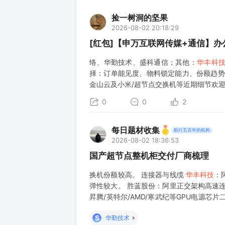
捡一树洞的坚果
2026-08-02 20:18:29
[红包]【申万互联网传媒+通信】办
络、华勤技术、盛科通信；其他：
华丰科
择：订单能见度、物料锁定能力、份额趋势。旭创
金山云及小米/超节点交换机等近期细节欢迎
0
0
2
每日题材收集
航行五百年的机构
2026-08-02 18:36:53
国产超节点整机柜交付厂商梳理
换机份额较高。 连接器与线缆
华丰科技
：
弹性较大。 胜蓝股份：阿里正交架构高速连
昇腾/英特尔/AMD/寒武纪等GPU电源
客户。 Retimer芯片 澜起科技：CPU与GP
S
华勤技术