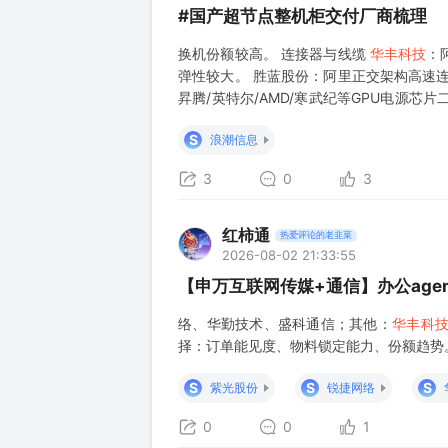
#国产超节点整机柜交付厂商梳理
换机份额较高。 连接器与线缆
华丰科技
：
弹性较大。 胜蓝股份：阿里正交架构高速连
昇腾/英特尔/AMD/寒武纪等GPU电源
客户。 Retimer芯片 澜起科技：CPU与GP
S
浪潮信息
3
0
3
红柿通
热爱评论的老韭菜
2026-08-02 21:33:55
【申万互联网传媒+通信】办公age
络、华勤技术、盛科通信；其他：
华丰科
择：订单能见度、物料锁定能力、份额趋势
S
S
S
紫光股份
锐捷网络
0
0
1