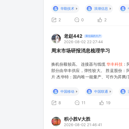
客户。 Retimer芯片 澜起科技：CPU与GP
S
S
S
华勤技术
浪潮信息
2
0
2
老赵442
满仓搞的大户
2026-08-02 22:27:44
周末市场研报消息梳理学习
换机份额较高。 连接器与线缆
华丰科技
：
部分由华丰供应，弹性较大。 胜蓝股份：阿
片 杰华特：国内唯一能量产、可作为昇腾/
海外供应商为MPS、瑞萨、英飞凌，产能主要
PCIe信
S
S
S
中国移动
中国联通
8
11
19
积小胜V大胜
2026-08-02 21:46:41