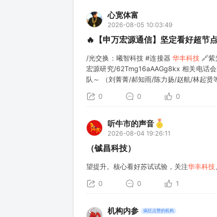
心宽体富
2026-08-05 10:03:49
🔥【申万宏源通信】坚定看好超节
/光交换：曦智科技 #连接器
华丰科技
🔗紫
宏源研究/62Tmg16aAAGg8kx 
队～ （刘菁菁/郝知雨/陈力扬/赵航/林起贤
0
0
0
听牛市的声音
2026-08-04 19:26:11
（铖昌科技）
望提升。核心看好苏试试验，关注
华丰科技
0
0
1
机构内参
疯狂点赞的机构