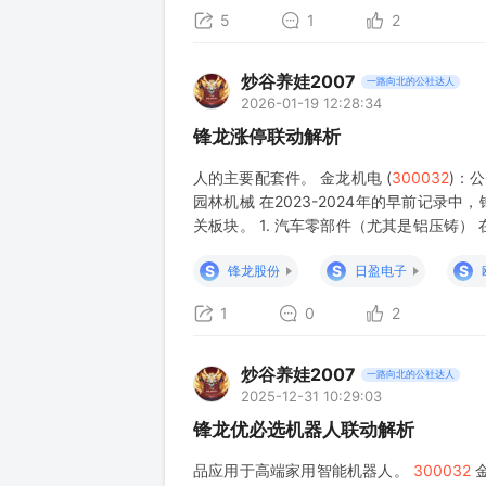
5
1
2
炒谷养娃2007
一路向北的公社达人
2026-01-19 12:28:34
锋龙涨停联动解析
人的主要配套件。 金龙机电 (
300032
)：
园林机械 在2023-2024年的早前记
关板块。 1. 汽车零部件（尤其是铝压铸） 
或“一体化压铸”概念涨停时，属于汽车产业
S
S
S
锋龙股份
日盈电子
1
0
2
炒谷养娃2007
一路向北的公社达人
2025-12-31 10:29:03
锋龙优必选机器人联动解析
品应用于高端家用智能机器人。
300032
金