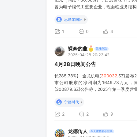
曾为电子烟代工重要企业，现面临业务结构调整压力
布局新型烟草
S
思摩尔国际
1
0
4
裸奔的韭
追涨杀跌
2025-04-28 20:23:42
4月28日晚间公告
长285.78%】 金龙机电(
300032
.SZ)发
市公司股东的净利润为1649.73万元，
(300879.SZ)公告称，2025年第一季度
比增长326.94%。公司产品性价比
S
宁德时代
2
2
9
龙德传人
今天被套的小韭菜