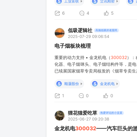
S
S
S
工业富联
立讯精密
6
4
5
低吸逻辑社
高抛低吸的老股民
2025-07-29 09:06:54
电子烟板块梳理
重要的动力支持 • 金龙机电（
300032
）：
化器、电子烟咪头、电子烟结构件等，是电子
已续展国家烟草专卖局核发的《烟草专卖生
优势 • 集友股份（603429）：控股孙
S
S
顺灏股份
金龙机电
1
0
0
狸花猫爱吃草
热爱评论的小韭菜
2025-06-27 09:20:38
金龙机电
300032
——汽车巨头的