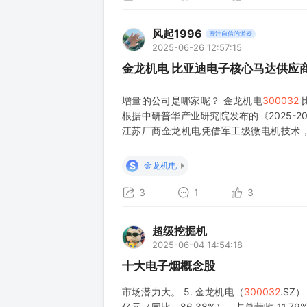
风起1996
蜜汁自信的游资
2025-06-26 12:57:15
金龙机电 比亚迪电子核心马达供应商
增量的公司是哪家呢？ 金龙机电
300032
根据中研普华产业研究院发布的《2025-
江苏厂商金龙机电凭借军工级微电机技术，独
元，毛利率突破80%。 正常游戏手柄是
为最大增量，金龙机电巨大收益。
S
金龙机电
3
1
3
超级挖掘机
2025-06-04 14:54:18
十大电子烟概念股
市场潜力大。 5. 金龙机电（
300032
.SZ
亿元（同比 - 86.38%），占总营收 11