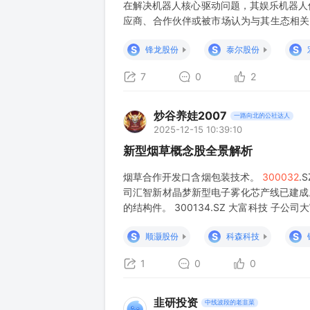
在解决机器人核心驱动问题，其娱乐机器人
应商、合作伙伴或被市场认为与其生态相关。 
供机器人热管理及液冷方案，已获订单并配套
S
S
S
锋龙股份
泰尔股份
7
0
2
炒谷养娃2007
一路向北的公社达人
2025-12-15 10:39:10
新型烟草概念股全景解析
烟草合作开发口含烟包装技术。
300032
.
司汇智新材晶梦新型电子雾化芯产线已建成。 30
的结构件。 300134.SZ 大富科技 子公
思摩尔国际 全球电子烟代工
S
S
S
顺灏股份
科森科技
1
0
0
韭研投资
中线波段的老韭菜