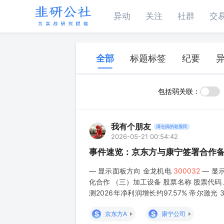
异动
关注
社群
交
全部
标题标签
纪要
包括弱关联：
我有个朋友
满仓搞的老股民
2026-05-21 00:54:42
事件速览：京东方与康宁签署合作
— 显示面板方向 金龙机电
300032
— 显示
化合作 （三）加工设备 股票名称 股票代码 总
测2026年净利润增长约97.57% 帝尔激光
80% 德龙激光 68817
S
S
京东方A
康宁公司