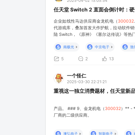
2025-04-02 15:05:54
任天堂 Switch 2 直面会倒计
企业如线性马达供应商金龙机电（
300032
代游戏库，叠加首发大作护航，拉动软件销售增
陆 Switch，《原神》《塞尔达传说》等热
口游戏版号发放 58 款）为海外内容落地扫
S
S
S
南极光
中京电子
致
5
2
13
一个怪仁
2025-03-30 22:21:21
重视这一独立消费题材，任天堂新品s
产品。 ### 9、金龙机电（
300032
）**
厂商的二级供应商。
S
S
S
澳弘电子
智新电子