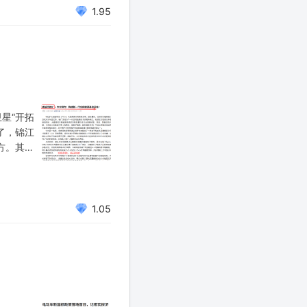
1.95
卫星“开拓
来了，锦江
作方。其已
博士眼镜
1.05