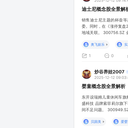
2025-12-12 09:14:
迪士尼概念股全景解
销售迪士尼主题的杯壶
委。同时，在《涨停复盘2
地域关联。 300756
乐相关信息也有展示”）。 6
S
S
奥飞娱乐
实
1
0
炒谷养娃2007
2025-12-12 09:03
婴童概念股全景解析
东开设瑞姆儿童休闲车旗
盛科技 品牌索菲莉尔旗下
间不足问题。 300949.
名IP提供玩具及周边产品
S
S
贝因美
爱婴