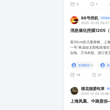
4
1
88号挖机
只买龙头
2025-12-05 20:27
消息催化挖掘1205
装35cm的儿童座椅。上
一号”单晶硅太阳电池项目，
在线、万马科技、浙江世宝、
与字节跳动投资的李未可
也独家代理雷
S
S
龙洲股份
安
14
21
狸花猫爱吃草
热
2025-12-03 14:48
上海凤凰、中路股份