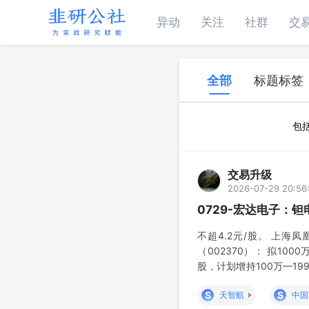
异动
关注
社群
交
全部
标题标签
包
交易升级
2026-07-29 20:56
0729-宏达电子：
不超4.2元/股。 上海凤
（002370）： 拟10
股，计划增持100万—19
占2025年主营业务收入1
S
S
天智航
中国