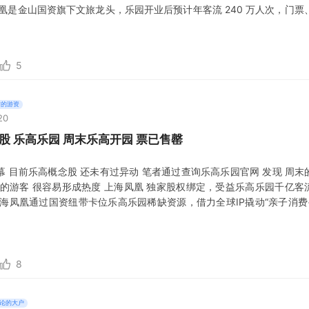
凰是金山国资旗下文旅龙头，乐园开业后预计年客流 240 万人次，门
品牌联动和资源整合分享区域经济红利。 市场热度：乐园于
5
信的游资
20
股 乐高乐园 周末乐高开园 票已售罄
 目前乐高概念股 还未有过异动 笔者通过查询乐高乐园官网 发现 周末
的游客 很容易形成热度 上海凤凰 独家股权绑定，受益乐高乐园千亿客
海凤凰通过国资纽带卡位乐高乐园稀缺资源，借力全球IP撬动“亲子消费
5年7月5日乐园正式开园，其短期（客流衍生服务）、中期（资产整合）、长
放，成为金山区文旅产业升级的核心受益方。 衍生服务布局 上海凤凰计
8
论的大户