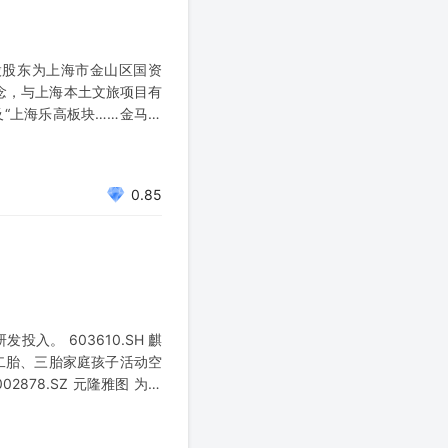
控股股东为上海市金山区国资
概念，与上海本土文旅项目有
及“上海乐高板块……金马游
0.85
入。 603610.SH 麒
决二胎、三胎家庭孩子活动空
2878.SZ 元隆雅图 为知