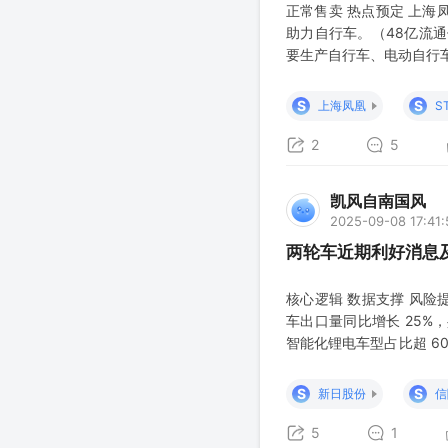
正常售卖 热点预定 上海
助力自行车。（48亿流通
要生产自行车、电动自行
S
S
上海凤凰
S
2
5
凯风自南国风
2025-09-08 17:41:
两轮车近期利好消息
核心逻辑 数据支撑 风险
车出口量同比增长 25%，
智能化锂电车型占比超 60
超 100 万辆 技术迭代
S
S
新日股份
信
5
1