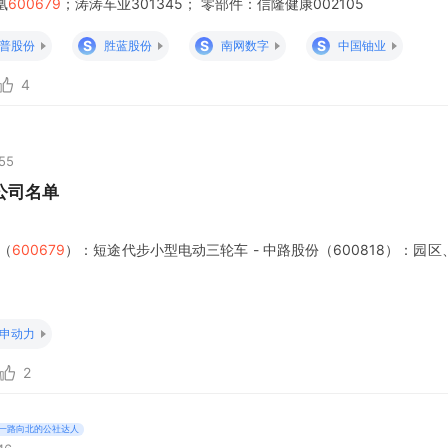
凰
600679
；涛涛车业301345； 零部件：信隆健康002105
S
S
S
普股份
胜蓝股份
南网数字
中国铀业
4
:55
公司名单
凰（
600679
）：短途代步小型电动三轮车 - 中路股份（600818）：园
申动力
2
一路向北的公社达人