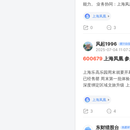
能力。 业务协同：上海凤
稳定现金流，公司可通过
S
上海凤凰
0
3
风起1996
蜜汁自
2025-07-04 11:07:
600679
上海凤凰 参
上海乐高乐园周末就要开幕
已经售罄 周末第一批体验
深度绑定区域文旅升级 上
济”双增长极。随着202
协同）价值均有望逐步释
S
上海凤凰
高
3
4
东财猎股台
热爱评