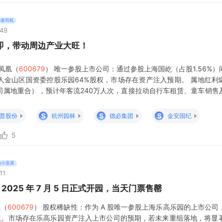
的老司机
:49
即，带动周边产业大旺！
凤凰（
600679
） 唯一参股上市公司：通过参股上海国屹（占股1.56%）
人金山区国资委控股乐园64%股权，市场存在资产注入预期。 属地红利
司属地重合），预计年客流240万人次，直接拉动自行车租赁、童车销售
局：已设立3家文旅子公司，计划打造“骑行+乐园”消费生态，切入亲子
正好座落在
S
S
S
普股份
杭州园林
德必集团
金安国纪
5
的小韭菜
11
2025 年 7 月 5 日正式开园，当天门票售罄
凰（
600679
） 股权稀缺性：作为 A 股唯一参股上海乐高乐园的上市公
 股权。市场存在乐高乐园资产注入上市公司的预期，若未来重组落地，将显