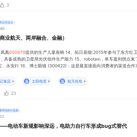
3
的公社达人
:46
（商业航天、两岸融合、金融）
海凤凰
600679
提供的生产儿童座椅 14、拓日新能:2015年参与了东方红
具备成熟的卫星用光伏组件生产能力 15、robotaxi，单车盈利拐点
永安行 16、博士眼镜 (300622)：这是最直接面向消费者的渠道合
科技达成战略合作，李未可的AI智能眼镜已进驻其全国线下门店。同时，
S
S
记食品
太阳电缆
航天机电
23
爱评论的小韭菜
:52
——电动车新规影响深远，电助力自行车形成bug式替代