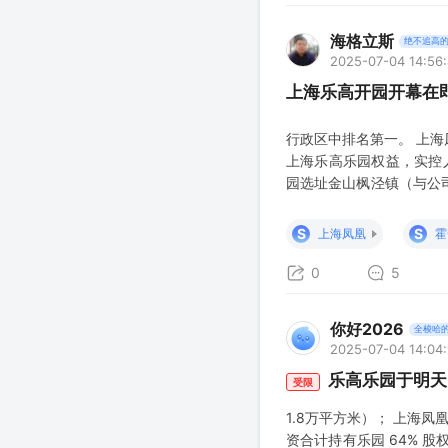
海格立斯
绝不追高
2025-07-04 14:56
上海乐高开园开幕在
行政区中排名第一。 上海
上海乐高乐园权益，实控
园选址金山枫泾镇（与公
售业务增量。 IP衍生布
道。 综上所诉，乐高乐园
S
S
上海凤凰
霍
0
5
你好2026
全梭哈
2025-07-04 14:04:
乐高乐园于明天 
受限
1.8万平方米）； 上海凤
资合计持有乐园 64%