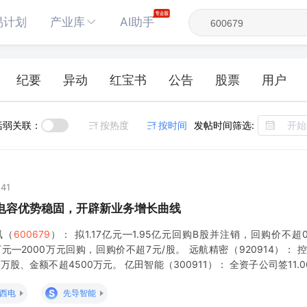
易计划
产业库
AI助手
纪要
异动
红宝书
公告
股票
用户
括弱关联：
按热度
按时间
发帖时间筛选:
:41
钽电容优势稳固，开辟新业务增长曲线
凰（
600679
）： 拟1.17亿元—1.95亿元回购B股并注销，回购价不超0
00万元—2000万元回购，回购价不超7元/股。 远航精密（920914）： 
9万股、金额不超4500万元。 亿田智能（300911）： 全资子公司签11
00%以上
S
西电
先导智能