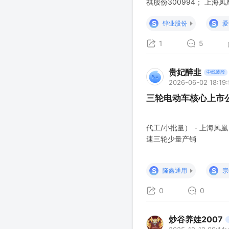
祺股份300994； 上海凤
S
S
锌业股份
爱
1
5
贵妃醉韭
中线波段
2026-06-02 18:19
三轮电动车核心上市
代工/小批量） - 上海凤
速三轮少量产销
S
S
隆鑫通用
宗
0
0
炒谷养娃2007