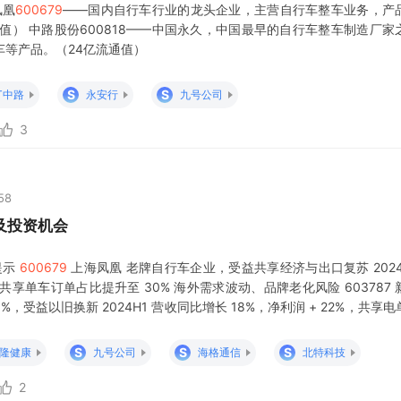
凤凰
600679
——国内自行车行业的龙头企业，主营自行车整车业务，产
值） 中路股份600818——中国永久，中国最早的自行车整车制造厂家
车等产品。（24亿流通值）
S
S
T中路
永安行
九号公司
3
58
及投资机会
提示
600679
上海凤凰 老牌自行车企业，受益共享经济与出口复苏 2024
共享单车订单占比提升至 30% 海外需求波动、品牌老化风险 603787
%，受益以旧换新 2024H1 营收同比增长 18%，净利润 + 22%，共享
风险、市场竞争加剧 002105 信隆健康 全球自行车配件龙头，深度绑
S
S
S
隆健康
九号公司
海格通信
北特科技
2