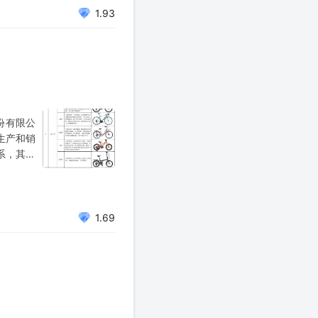
1.93
份有限公
生产和销
系，其生
。 7）
1.69