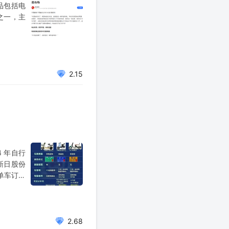
品包括电
之一，主
2.15
 年自行
 新日股份
电单车订单
2.68