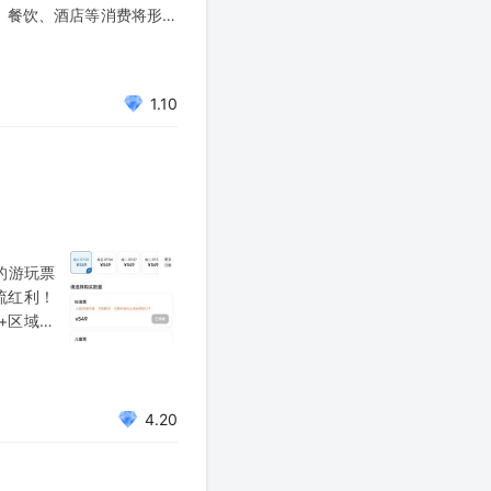
票、餐饮、酒店等消费将形成
1.10
的游玩票
流红利！
+区域经
期（IP
划依托乐
4.20