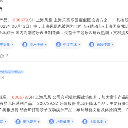
46
析
等产品。
600679
.SH 上海凤凰 上海乐高乐园度假区投资方之一，其
023年06月13日》中，上海凤凰也被列为“自行车+助动车+上海国资”
.SZ 金马游乐 国内高端游乐设备制造商，受益于主题乐园建设热潮（文档提
00009.SH 上海机场 作为上海主要空
S
S
S
丰文化
高乐股份
中文在线
光线传媒
2
一路向北的公社达人
:44
舰店。
600679
.SH 上海凤凰 公司会积极把握政策红利，加大童车产品研发投
有婴儿床系列产品。 300729.SZ 乐歌股份 电动升降床产品，主要解
SZ 奥雅股份 结合IP打造亲子互动娱乐产品，布局母婴文创及体验消费。 00
定制服务，深度参与母
S
S
S
室
奥飞娱乐
均瑶健康
上海凤凰