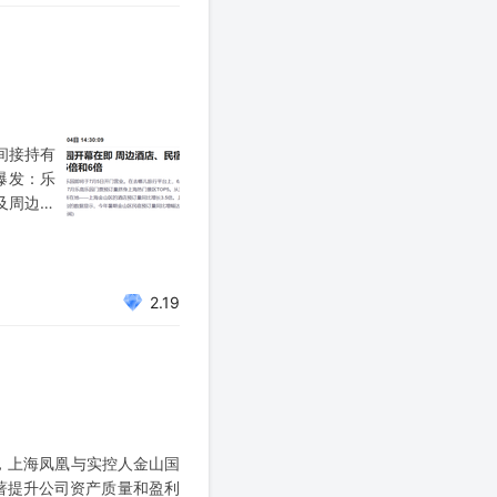
间接持有
爆发：乐
及周边零
衍生品赛
2.19
司，上海凤凰与实控人金山国
著提升公司资产质量和盈利