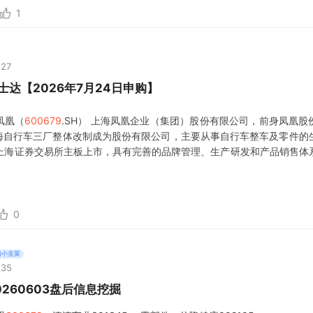
1
:27
士达【2026年7月24日申购】
凤凰（
600679
.SH） 上海凤凰企业（集团）股份有限公司，前身凤凰股
由原上海自行车三厂整体改制成为股份有限公司，主要从事自行车整车及零件的
年在上海证券交易所主板上市，具有完善的品牌管理、生产研发和产品销售体
列产品，不仅远销欧美拉非等国际市场，更是国内家喻户晓的著名畅销产品
0
的小韭菜
:35
20260603盘后信息挖掘