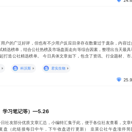
24.
了用户的广泛好评，但也有不少用户反应目录存在数量过于庞杂，内容过
试精选榜单，结合公社热榜及市场盘面走向等综合因素，整理出当天最具
起打造公社精选榜单。 今日具体文章如下，包含了资讯、行业题材、市
A股有哪些机会？ 618，元宇宙电商+购物，期待新概念持续发酵。 带货一
S
S
科沃斯
君实生物
25.
学习笔记等）—5.26
今日社友部分优质文章汇总，小编特汇集于此，便于各位社友查看，文章
复盘（此链接每日中午，下午收盘进行更新） 韭菜公社午盘涨停简