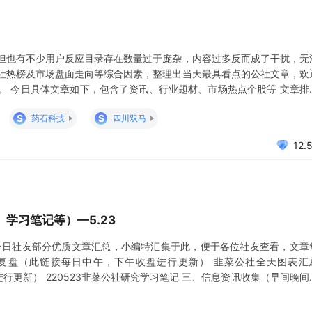
但也有不少用户反应目录存在数量过于庞杂，内容过多反而成了干扰，无
社热榜及市场盘面走向等综合因素，整理出当天最具看点的公社文章，欢
。 今日具体文章如下，包含了资讯、行业题材、市场热点个股等 文章排
购置税600亿元，如何影响汽车行业 乘用车购置税优惠600亿元，新能
S
S
药石科技
四川双马
购置
12.
学习笔记等）—5.23
今日社友部分优质文章汇总，小编特汇集于此，便于各位社友查看，文章
复盘（此链接每日中午，下午收盘进行更新） 韭菜公社全天图表汇
进行更新） 220523韭菜公社研究学习笔记 三、信息资讯收集（早间晚间
 股市要闻关注 5月23日朝闻公社 周二A股重要投资参考 5月24日三大报 坚