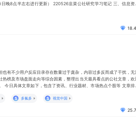
每日晚8点半左右进行更新） 220526韭菜公社研究学习笔记 三、信息资
闻关注 5月26日 三大报信息汇总 5月27日三大报 2022年5月27日股市
18.
但也有不少用户反应目录存在数量过于庞杂，内容过多反而成了干扰，无
社热榜及市场盘面走向等综合因素，整理出当天最具看点的公社文章，欢
。 今日具体文章如下，包含了资讯、行业题材、市场热点个股等 文章排
 大象新闻发布的阿兹夫定新闻可靠吗？ 阿兹夫定板块尾盘跳水为哪般？ 
S
S
多氟多
视觉中国
大盘电
25.