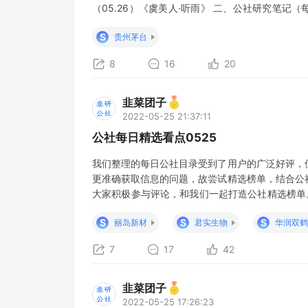
（05.26）《虞美人·听雨》 二、公社研究笔记（
收集（早间晚间更新） 5月26日 盘前早8点 股市要
S
贵州茅台
点前瞻：国办印发关于推动外贸保
8
16
20
韭菜团子
2022-05-25 21:37:11
公社每日精选看点0525
我们整理的每日公社目录受到了用户的广泛好评，
更准确获取信息的问题，故尝试精选榜单，结合公
大家积极参与评论，和我们一起打造公社精选榜单
不分先后： 传闻再起，首款国产新冠药临近了吗？
S
S
S
丽岛新材
君实生物
华润双鹤
网热议的稳经济会议，看点在这里： 全国稳住经济
7
17
42
韭菜团子
2022-05-25 17:26:23