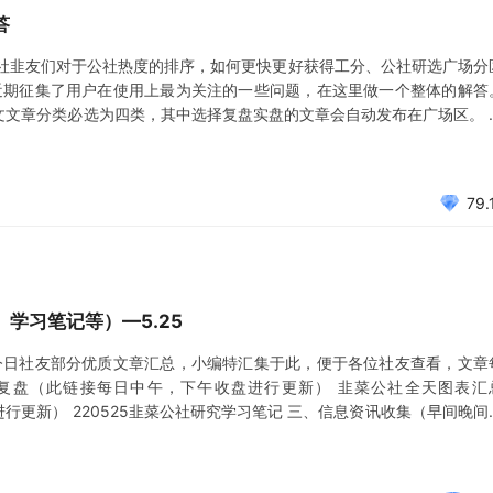
答
社韭友们对于公社热度的排序，如何更快更好获得工分、公社研选广场分
近期征集了用户在使用上最为关注的一些问题，在这里做一个整体的解答
文文章分类必选为四类，其中选择复盘实盘的文章会自动发布在广场区。 
类有助于文章工分的获得和精准粉丝关注。 2、公社热度排序是如何排
方出现在热
79.
学习笔记等）—5.25
今日社友部分优质文章汇总，小编特汇集于此，便于各位社友查看，文章
复盘（此链接每日中午，下午收盘进行更新） 韭菜公社全天图表汇
进行更新） 220525韭菜公社研究学习笔记 三、信息资讯收集（早间晚间
 股市要闻关注 5月25日重要信息汇总星期三 5月25日 三大报信息汇总 5