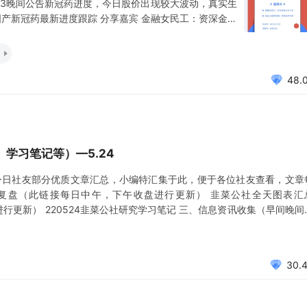
 君实生物5.23晚间公告新冠药进度，今日股价出现较大波动，真实生
国产新冠药最新进度跟踪 分享嘉宾 金融女民工：资深金融
//meeting.tencent.com/dm/PUuNxbaged5z
48.
学习笔记等）—5.24
今日社友部分优质文章汇总，小编特汇集于此，便于各位社友查看，文章
复盘（此链接每日中午，下午收盘进行更新） 韭菜公社全天图表汇
进行更新） 220524韭菜公社研究学习笔记 三、信息资讯收集（早间晚间
闻关注 0524增减持 0524互动&公告摘要 0524 三大报信息汇总 2022年
30.