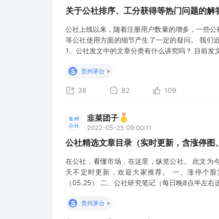
关于公社排序、工分获得等热门问题的解
公社上线以来，随着注册用户数量的增多，一些公
等公社使用方面的细节产生了一定的疑问。 我们
1、公社发文中的文章分类有什么讲究吗？ 目前发
们鼓励用户按照文章类型进行正确分类，正确的分
S
贵州茅台
的，为何有时候会出现赞转评等互动数据较少的一
38
82
109
韭菜团子
2022-05-25 09:00:11
公社精选文章目录（实时更新，含涨停图、
在公社，看懂市场，在这里，纵览公社。 此文为
天不定时更新，欢迎大家推荐。 一、涨停个股
（05.25） 二、公社研究笔记（每日晚8点半左右
新） 5月25日淘金信息汇总 5月25日 盘前早8点
S
贵州茅台
25日晚间公告 0525互动&公