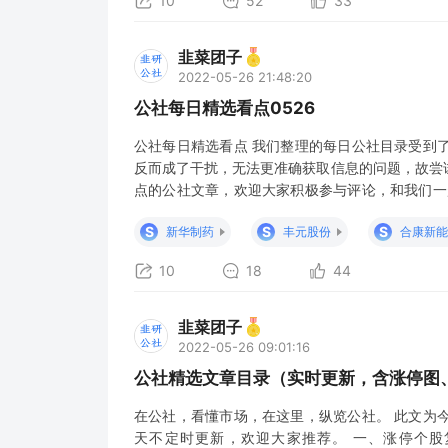
10
52
33
韭菜团子
2022-05-26 21:48:20
公社每日精选看点0526
公社每日精选看点 我们整理的每日公社目录受到
反而成了干扰，无法更准确获取信息的问题，故尝
点的公社文章，欢迎大家积极参与评论，和我们一
热点个股等 文章排序不分先后： 618预售来临，
S
S
S
新华制药
丰元股份
合康新能
李佳琦今晚重磅登场，618购物节预售正式开启！
10
18
44
韭菜团子
2022-05-26 09:01:16
公社精选文章目录（实时更新，含涨停图、
在公社，看懂市场，在这里，纵览公社。 此文为
天不定时更新，欢迎大家推荐。 一、涨停个股