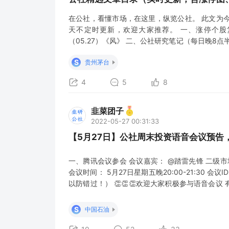
在公社，看懂市场，在这里，纵览公社。 此文为
天不定时更新，欢迎大家推荐。 一、涨停个股
（05.27）《风》 二、公社研究笔记（每日晚8
总星期五 5月27日 盘前早8点 股市要闻关注 5
S
贵州茅台
存在资产注入可能性的军工集团及上市公司（
4
5
8
韭菜团子
2022-05-27 00:31:33
【5月27日】公社周末投资语音会议预告
一、腾讯会议参会 会议嘉宾： @踏雷先锋 二级
会议时间： 5月27日星期五晚20:00-21:30 会议
以防错过！） 👏👏👏欢迎大家积极参与语音会
QQ等渠道联系小编，和编辑提前交流拟发言内容概
100工分，同时也会邀请进入嘉宾分享群。 会议
S
中国石油