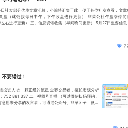
今日社友部分优质文章汇总，小编特汇集于此，便于各位社友查看，文章
复盘（此链接每日中午，下午收盘进行更新） 韭菜公社午盘涨停简
点半左右进行更新） 三、信息资讯收集（早间晚间更新） 5月27日重要信息
月27日淘金信息汇总 散碎资讯 四、行业题材分析（日内动态更新） 一图了
7.
，不要错过！
市场投资人 @一颗正经的流星 全职交易者，擅长宏观分析
ID：752 881 337 二、视频号直播 （可以微信扫码预约，
议 有意愿来分享的发言者，可通过公众号、韭菜团子、微信
要。 对于来语音会议分享的嘉宾，公社会站内赠送50-
次日，我们将形成会议纪要发表