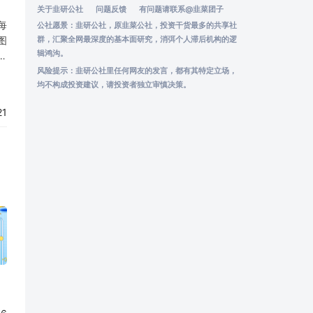
关于韭研公社
问题反馈
有问题请联系
@韭菜团子
每
公社愿景：韭研公社，原韭菜公社，投资干货最多的共享社
图
群，汇聚全网最深度的基本面研究，消弭个人滞后机构的逻
辑鸿沟。
汇
解
风险提示：韭研公社里任何网友的发言，都有其特定立场，
均不构成投资建议，请投资者独立审慎决策。
21