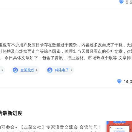
9.
但也有不少用户反应目录存在数量过于庞杂，内容过多反而成了干扰，无
社热榜及市场盘面走向等综合因素，整理出当天最具看点的公社文章，欢
。 今日具体文章如下，包含了资讯、行业题材、市场热点个股等 文章排
整阶段，是否会再创新低？ 【中信建投策略】反弹结束，逢低布局——5
S
S
金圆股份
科陆电子
国产新
14.
药最新进度
可参会~ 【韭菜公社】专家语音交流会 会议时间：