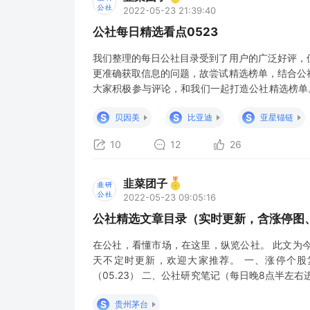
2022-05-23 21:39:40
公社每日精选看点0523
我们整理的每日公社目录受到了用户的广泛好评，
更准确获取信息的问题，故尝试精选榜单，结合公
大家积极参与评论，和我们一起打造公社精选榜单
不分先后： 晚间国常会决议阶段性减免部分乘用车
S
S
S
贝因美
比亚迪
亚星锚链
汽车政策预期升温 【首创汽车】 减征600亿汽车
10
12
26
韭菜团子
2022-05-23 09:05:16
公社精选文章目录（实时更新，含涨停图、
在公社，看懂市场，在这里，纵览公社。 此文为
天不定时更新，欢迎大家推荐。 一、涨停个股
（05.23） 二、公社研究笔记（每日晚8点半左右
新） 5月23日淘金信息汇总 5月23日 盘前早8点
S
贵州茅台
回避与个股重要公告资讯5-24