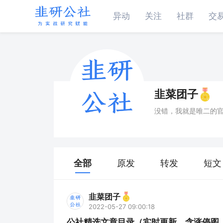
异动
关注
社群
交
韭菜团子
没错，我就是唯二的
全部
原发
转发
短文
韭菜团子
2022-05-27 09:00:18
公社精选文章目录（实时更新，含涨停图、