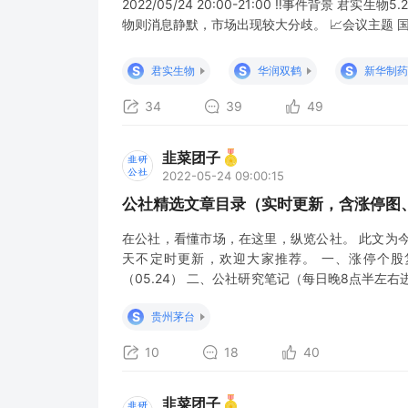
2022/05/24 20:00-21:00 ‼️事件背景
物则消息静默，市场出现较大分歧。 📈会议主题 
从业人员 无名小韭吹泡泡：预防医学专家 参会链接： https:
会议ID：487 697 929 视频号：韭
S
S
S
君实生物
华润双鹤
新华制药
34
39
49
韭菜团子
2022-05-24 09:00:15
公社精选文章目录（实时更新，含涨停图、
在公社，看懂市场，在这里，纵览公社。 此文为
天不定时更新，欢迎大家推荐。 一、涨停个股
（05.24） 二、公社研究笔记（每日晚8点半左右
新） 5月24日朝闻公社 5月24日 盘前早8点 股市要
S
贵州茅台
月25日热点前瞻：国
10
18
40
韭菜团子