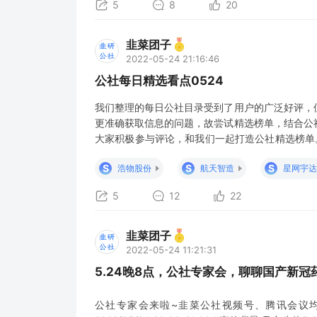
5
8
20
韭菜团子
2022-05-24 21:16:46
公社每日精选看点0524
我们整理的每日公社目录受到了用户的广泛好评，
更准确获取信息的问题，故尝试精选榜单，结合公
大家积极参与评论，和我们一起打造公社精选榜单
不分先后： 当前市场已经结束反弹，重新进入调
S
S
S
浩物股份
航天智造
星网宇达
24日市场下跌点评 如何看待君实VV116的公告，
5
12
22
韭菜团子
2022-05-24 11:21:31
5.24晚8点，公社专家会，聊聊国产新冠
公社专家会来啦~韭菜公社视频号、腾讯会议均