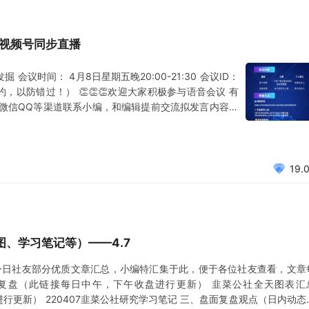
！视频号同步直播
会议时间： 4月8日星期五晚20:00-21:30 会议ID：
预约，以防错过！） 👏👏👏欢迎大家积极参与语音会议 有
微信QQ等渠道联系小编，和编辑提前交流拟发言内容概
50-100工分，同时也会邀请进入嘉宾分享群。 会议次
，让更多的读者阅读。 欢迎社友
19.
、学习笔记等）——4.7
今日社友部分优质文章汇总，小编特汇集于此，便于各位社友查看，文章
复盘（此链接每日中午，下午收盘进行更新） 韭菜公社全天图表汇
进行更新） 220407韭菜公社研究学习笔记 三、盘面复盘观点（日内动态