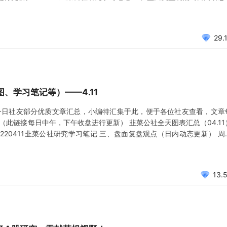
一五九) 午间题材复盘（2022.4.12） 龙头产业延续，低位启动不弱 次新历
29.
、学习笔记等）——4.11
今日社友部分优质文章汇总，小编特汇集于此，便于各位社友查看，文章
（此链接每日中午，下午收盘进行更新） 韭菜公社全天图表汇总（04.11
220411韭菜公社研究学习笔记 三、盘面复盘观点（日内动态更新） 周
.11午间(一五八) 阳盘不足九百，这是大基建扛起脊梁的时代 午间题材复
13.