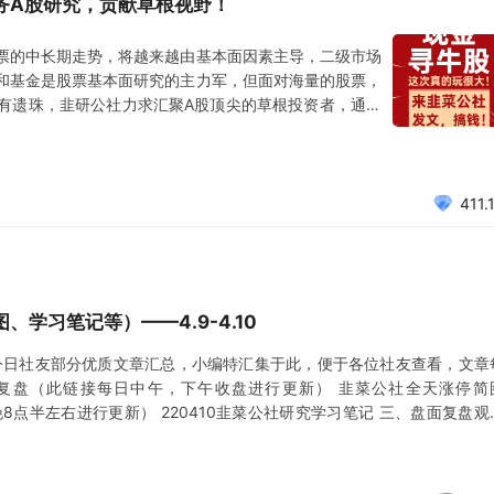
务A股研究，贡献草根视野！
票的中长期走势，将越来越由基本面因素主导，二级市场
和基金是股票基本面研究的主力军，但面对海量的股票，
有遗珠，韭研公社力求汇聚A股顶尖的草根投资者，通过
平凡但非凡的研究成果，一起服务于必将璀璨夺目的注册
，聚焦于打磨更纯粹的社区生态，在成立之初便高度重视
411.
学习笔记等）——4.9-4.10
今日社友部分优质文章汇总，小编特汇集于此，便于各位社友查看，文章
复盘（此链接每日中午，下午收盘进行更新） 韭菜公社全天涨停简
晚8点半左右进行更新） 220410韭菜公社研究学习笔记 三、盘面复盘观
莫大于心不死 4.8-10你所关心的，通通都有。盘中及时分享逻辑和机会 四、