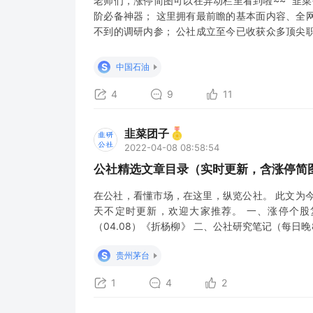
老师们，涨停简图可以在异动栏里看到啦~~ “韭
阶必备神器； 这里拥有最前瞻的基本面内容、全
不到的调研内参； 公社成立至今已收获众多顶尖
者； 市场的众多牛股、火爆题材，都能在公社找
底，又可以参与并见证一个个的牛股。 让小编陪您
S
中国石油
仅3个交易日 市场的
4
9
11
韭菜团子
2022-04-08 08:58:54
公社精选文章目录（实时更新，含涨停简图
在公社，看懂市场，在这里，纵览公社。 此文为
天不定时更新，欢迎大家推荐。 一、涨停个股
（04.08）《折杨柳》 二、公社研究笔记（每日
理&公社精华荟萃 4.8午间(一五七) 4.8午间复盘 2
S
贵州茅台
据复盘，REITs
1
4
2