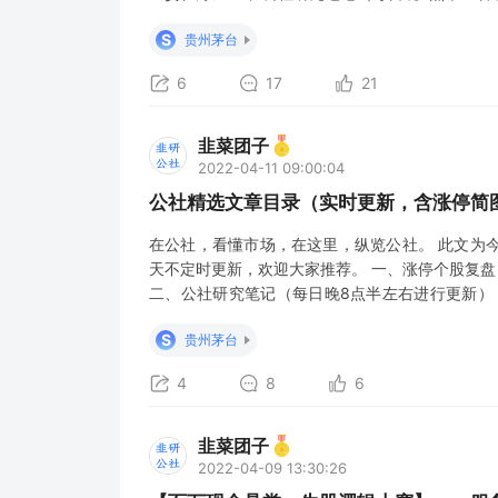
新） 4.11市场脉络梳理&公社精华荟萃 4.12午间(
S
贵州茅台
记2022-0
6
17
21
韭菜团子
2022-04-11 09:00:04
公社精选文章目录（实时更新，含涨停简图
在公社，看懂市场，在这里，纵览公社。 此文为
天不定时更新，欢迎大家推荐。 一、涨停个股复盘
二、公社研究笔记（每日晚8点半左右进行更新） 
（4.8-4.10）市场脉络梳理&公社精华荟萃 4
S
贵州茅台
（2022.4.11 ） 4
4
8
6
韭菜团子
2022-04-09 13:30:26