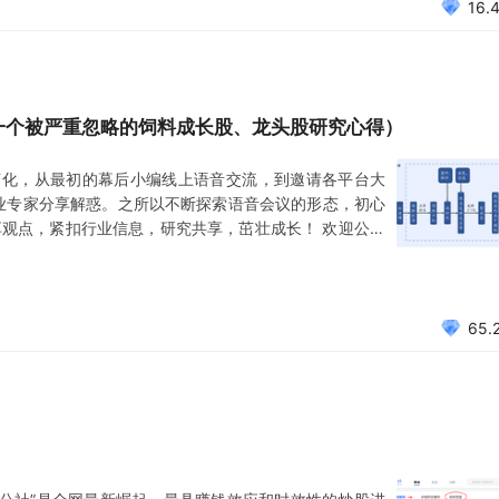
16.
一个被严重忽略的饲料成长股、龙头股研究心得）
变化，从最初的幕后小编线上语音交流，到邀请各平台大
业专家分享解惑。之所以不断探索语音会议的形态，初心
享观点，紧扣行业信息，研究共享，茁壮成长！ 欢迎公社
，积极参与到语音会议分享，我们用逻辑对话。 关于语
团子官方账号或在公众号后台留言。 风险提示：语音会
65.