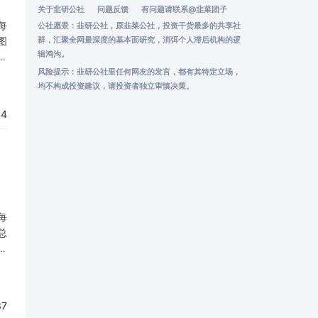
关于韭研公社
问题反馈
有问题请联系
@韭菜团子
每
公社愿景：韭研公社，原韭菜公社，投资干货最多的共享社
图
群，汇聚全网最深度的基本面研究，消弭个人滞后机构的逻
辑鸿沟。
梳
整
风险提示：韭研公社里任何网友的发言，都有其特定立场，
均不构成投资建议，请投资者独立审慎决策。
44
每
总
更
对
37