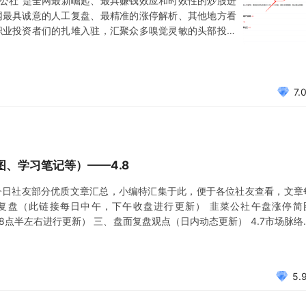
菜公社”是全网最新崛起、最具赚钱效应和时效性的炒股进
网最具诚意的人工复盘、最精准的涨停解析、其他地方看
职业投资者们的扎堆入驻，汇聚众多嗅觉灵敏的头部投资
到前瞻的研究和挖掘，在这里你既可以积累基本面分析功
一起回顾本周您可能错过的牛股~~ 01公社马前炮 本周
7.
、学习笔记等）——4.8
今日社友部分优质文章汇总，小编特汇集于此，便于各位社友查看，文章
复盘（此链接每日中午，下午收盘进行更新） 韭菜公社午盘涨停简
晚8点半左右进行更新） 三、盘面复盘观点（日内动态更新） 4.7市场脉络
022.4.8 复盘 2022-4-8涨停分析 现在的地产基建就是去年的新能源 4.8
5.