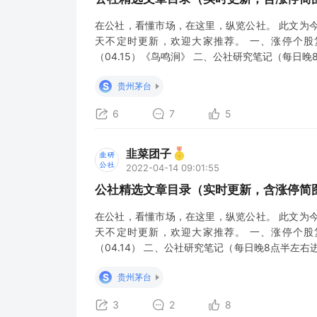
在公社，看懂市场，在这里，纵览公社。 此文为
天不定时更新，欢迎大家推荐。 一、涨停个股
（04.15）《鸟鸣涧》 二、公社研究笔记（每日晚
理&公社精华荟萃 2022年4月15日复盘：又tm的
S
贵州茅台
散碎资讯 午间题材复盘（202
6
7
5
韭菜团子
2022-04-14 09:01:55
公社精选文章目录（实时更新，含涨停简图
在公社，看懂市场，在这里，纵览公社。 此文为
天不定时更新，欢迎大家推荐。 一、涨停个股
（04.14） 二、公社研究笔记（每日晚8点半左右
新） GSheng医药*复盘日记20220413：博
S
贵州茅台
标的铝锡的史诗级行情？ 4.14
3
2
8