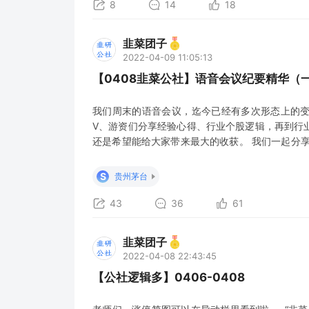
8
14
18
韭菜团子
2022-04-09 11:05:13
【0408韭菜公社】语音会议纪要精华（
我们周末的语音会议，迄今已经有多次形态上的
V、游资们分享经验心得、行业个股逻辑，再到行
还是希望能给大家带来最大的收获。 我们一起分
里的各位韭们，有看好的行业、个股能与我们联系
音会议的效果或意见、建议，也欢迎大家私信韭菜
S
贵州茅台
议的发言并非推荐大家进行股票买
43
36
61
韭菜团子
2022-04-08 22:43:45
【公社逻辑多】0406-0408