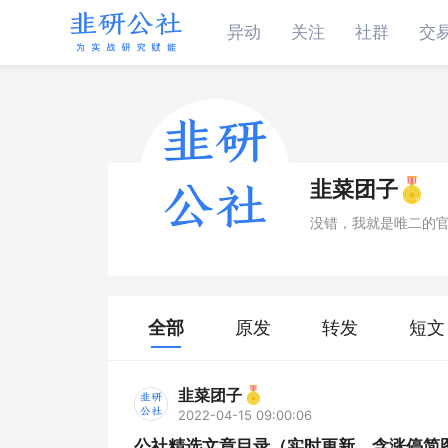
异动
关注
社群
交
韭菜团子
没错，我就是唯二的
全部
原发
转发
短文
韭菜团子
2022-04-15 09:00:06
公社精选文章目录（实时更新，含涨停简图