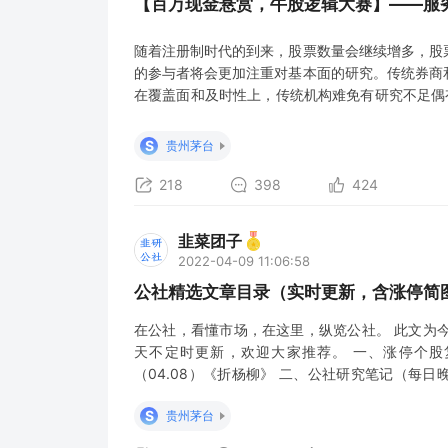
【百万现金悬赏，牛股逻辑大赛】——服
随着注册制时代的到来，股票数量会继续增多，股
的参与者将会更加注重对基本面的研究。传统券商
在覆盖面和及时性上，传统机构难免有研究不足偶
人人参与、研究共享的乌托邦理念，呈现来自草根
制时代。 公社上线一年半以来，团队坚持零变现
S
贵州茅台
基本面氛围，是目前市面上最注重
218
398
424
韭菜团子
2022-04-09 11:06:58
公社精选文章目录（实时更新，含涨停简图、
在公社，看懂市场，在这里，纵览公社。 此文为
天不定时更新，欢迎大家推荐。 一、涨停个股
（04.08）《折杨柳》 二、公社研究笔记（每日
（日内动态更新） 次新历险记2022-04-11 哀
S
贵州茅台
息资讯收集（早间晚间更新） 4月8