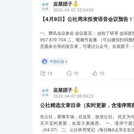
韭菜团子
2022-04-07 22:54:09
【4月8日】公社周末投资语音会议预告
一、腾讯会议参会 会议嘉宾： @知了研革 @深度发掘 
957 879 704 二、视频号直播 （可以微信扫码
意愿来分享的发言者，可通过公众号、韭菜团子、
要。 对于来语音会议分享的嘉宾，公社会站内赠送
日，我们将形成会议纪要发表在公社app和公众号
S
中国石油
13
15
12
韭菜团子
2022-04-07 08:59:23
公社精选文章目录（实时更新，含涨停简图
在公社，看懂市场，在这里，纵览公社。 此文为
天不定时更新，欢迎大家推荐。 一、涨停个股
（04.07） 二、公社研究笔记（每日晚8点半左右