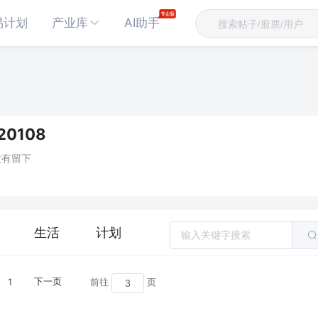
易计划
产业库
AI助手
0108
没有留下
生活
计划
1
下一页
前往
页