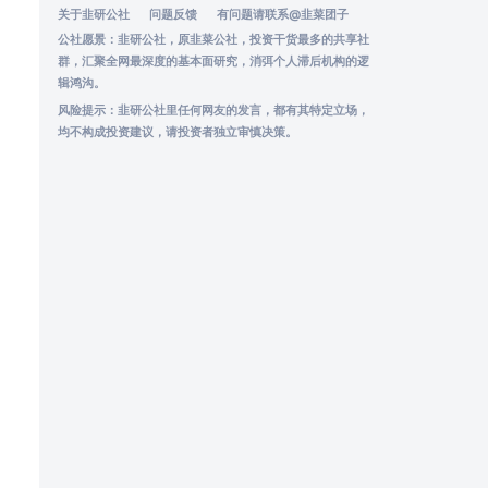
关于韭研公社
问题反馈
有问题请联系
@韭菜团子
公社愿景：韭研公社，原韭菜公社，投资干货最多的共享社
群，汇聚全网最深度的基本面研究，消弭个人滞后机构的逻
辑鸿沟。
风险提示：韭研公社里任何网友的发言，都有其特定立场，
均不构成投资建议，请投资者独立审慎决策。