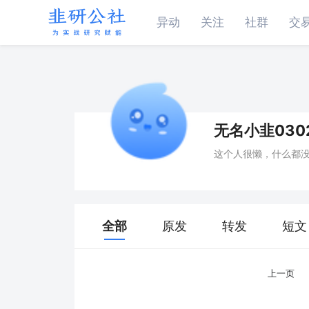
异动
关注
社群
交
无名小韭0302
这个人很懒，什么都
全部
原发
转发
短文
上一页