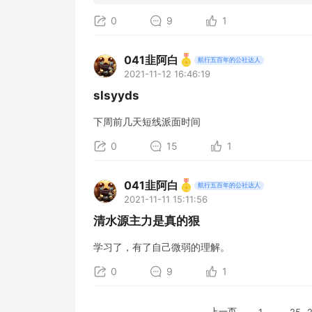
0
9
1
041韭阿白
航行五百年的公社达人
2021-11-12 16:46:19
slsyyds
下周前几天短线派面时间
0
15
1
041韭阿白
航行五百年的公社达人
2021-11-11 15:11:56
清水源主力是真的狠
学习了，有了自己微弱的理解。
0
9
1
上一页