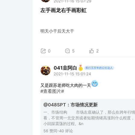
2021-11-16 15:07:29
左手画龙右手画彩虹
明天小干后天大干
0
5
2
041韭阿白
航行五百年的公社达人
2021-11-15 15:01:24
又是跟苏老师吃大肉的一天
#查看图片#
@048SPT：市场情况更新
一、市场结构 市场左底确认了，那么在跨年行情
看，不管周一北交所或者短期情绪高涨到什么程度，
小回踩震荡的过程。&n
56 赞同-40 评论