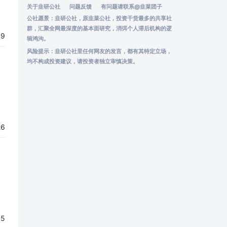
关于韭研公社
问题反馈
有问题请联系
@韭菜团子
公社愿景：韭研公社，原韭菜公社，投资干货最多的共享社
群，汇聚全网最深度的基本面研究，消弭个人滞后机构的逻
69
辑鸿沟。
风险提示：韭研公社里任何网友的发言，都有其特定立场，
均不构成投资建议，请投资者独立审慎决策。
26
65