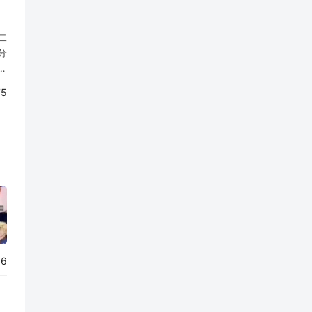
二
分
和
不
75
06