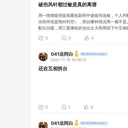
破伤风针都过敏是真的离谱
周一情绪能否延续看拓新和中捷能否连板，个人判
次特停也是绝对利空），所以哪种情况周一都不是
配出问题，周三爱康给的仓位太大和周四下午互相
低位启动前排都不可以打板。爱康这笔交易不做临
0
0
4
了那么多，问题出现以后怎么取舍自己要想明白。
041韭阿白
航行五百年的公社达人
2021-11-18 15:06:15
还在互相拆台
0
1
5
041韭阿白
航行五百年的公社达人