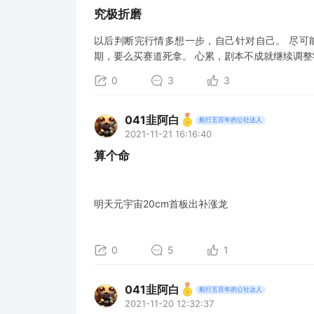
究极折磨
以后判断完行情多想一步，自己针对自己。 尽可
期，要么买赛道死拿。 心累，剧本不成就继续调整
0
3
3
041韭阿白
航行五百年的公社达人
2021-11-21 16:16:40
算个命
明天元宇宙20cm首板出补涨龙
0
5
1
041韭阿白
航行五百年的公社达人
2021-11-20 12:32:37