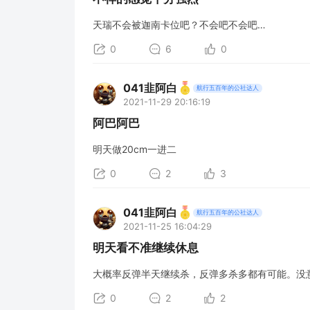
天瑞不会被迦南卡位吧？不会吧不会吧…
0
6
0
041韭阿白
航行五百年的公社达人
2021-11-29 20:16:19
阿巴阿巴
明天做20cm一进二
0
2
3
041韭阿白
航行五百年的公社达人
2021-11-25 16:04:29
明天看不准继续休息
大概率反弹半天继续杀，反弹多杀多都有可能。没
0
2
2