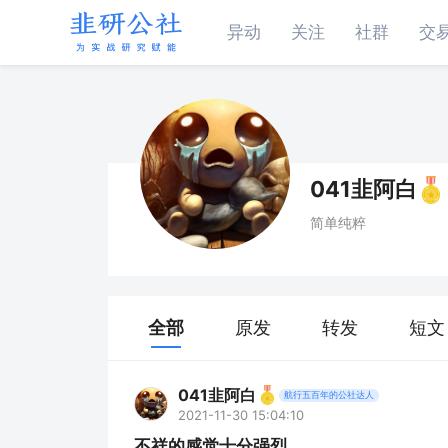
异动
关注
社群
交
041韭阿白
简单纯粹
全部
原发
转发
短文
041韭阿白
航行五百年的公社达人
2021-11-30 15:04:10
不祥的感觉十分强烈