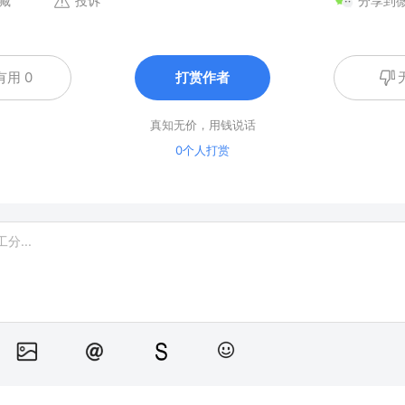
藏
投诉
分享到
有用 0
打赏作者
真知无价，用钱说话
0个人打赏