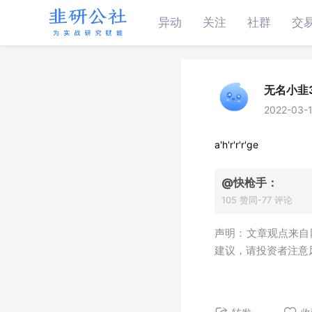
异动
关注
社群
交
无名小韭3
2022-03-1
a'h'r'r'r'ge
@快枪手：
抗
105 赞同-77 评论
声明：文章观点来自
建议，请投资者注意