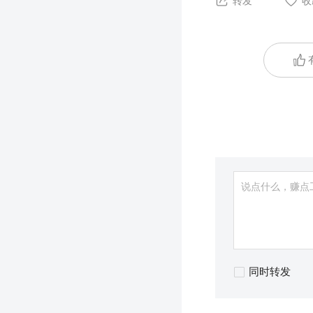
转发
收
同时转发