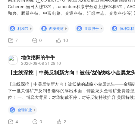
Coherent当日大涨13%，Lumentum和康宁分别上涨6%和5%，
和兴、腾景科技、中富电路、光迅科技、汇绿生态、光华科技等) ②
CCL预测，2028年市场规模将达840亿和480亿美元。（生益
宏丰 、景旺电子、博敏电子、方正科技等） ③存储芯片/HBM-SK
S
S
S
S
利和兴
西安奕材
亚康股份
恒坤新材
7
0
10
地位挖掘的牛牛
2026-08-08 21:28:10
【主线深挖｜中美反制新方向！被低估的战略小金属龙
【主线深挖｜中美反制新方向！被低估的战略小金属龙头——金瑞矿
下一批关键矿产反制备选标的浮出水面，锶盐龙头金瑞矿业资源壁
位！ 一、博弈大背景：对华制裁不停，对等反制持续扩容 美国持
控早已常态化，镓、锗、稀土、锑轮番走出波段行情。 很多人忽略
S
金瑞矿业
山，高端金属锶、高纯碳酸锶高度依赖进口，可用于军机隐身涂层
4
0
2