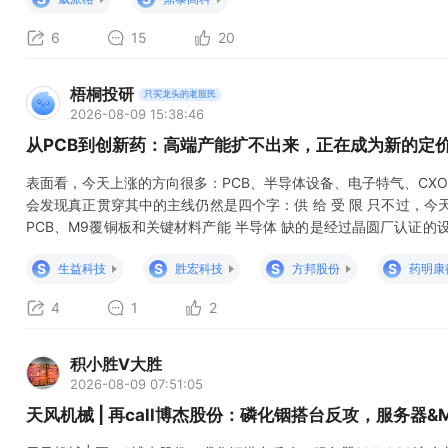
天大楼。
6
15
20
梧桐投研
只买龙头的老股民
2026-08-09 15:38:46
从PCB到创新药：高端产能扩不出来，正在成为新的定
表面看，今天上涨的方向很多：PCB、半导体设备、电子特气、CX
会发现真正贯穿其中的主线仍然是四个字：供 给 受 限 只不过，今
PCB、M9覆铜板和关键材料产能 半导体 缺的是经过晶圆厂认证的
真正有差异化的创新药资产 有色 缺的是短期无法快速扩产的矿产资源· 
S
S
S
S
生益科技
胜宏科技
方邦股份
药明康
产能 今天AI硬件反
4
1
2
积小胜V大胜
2026-08-09 07:51:05
天风机械 | 再call博杰股份：磷化铟搭台反攻，服务器&