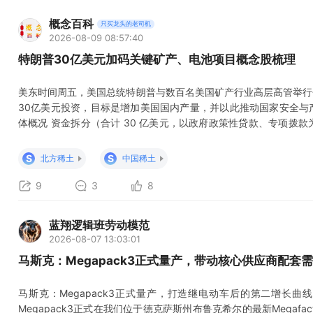
概念百科
只买龙头的老司机
2026-08-09 08:57:40
特朗普30亿美元加码关键矿产、电池项目概念股梳理
美东时间周五，美国总统特朗普与数百名美国矿产行业高层高管举行
30亿美元投资，目标是增加美国国内产量，并以此推动国家安全与产
体概况 资金拆分（合计 30 亿美元，以政府政策性贷款、专项拨款为
美国本土锂电零部件企业西拉纳米技术，主攻锂电池核心材料、电芯制
利亚钪资源开采，钪属于稀土类轻稀散金属，用于航空航天、军工轻量
S
S
北方稀土
中国稀土
元：明
9
3
8
蓝翔逻辑班劳动模范
2026-08-07 13:03:01
马斯克：Megapack3正式量产，带动核心供应商配套
马斯克：Megapack3正式量产，打造继电动车后的第二增长曲线！
Megapack3正式在我们位于德克萨斯州布鲁克希尔的最新Megafa