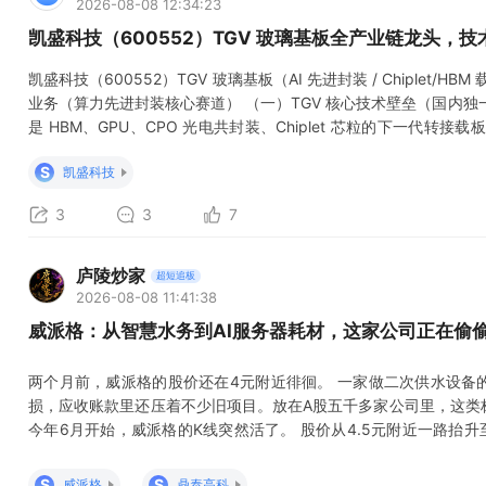
2026-08-08 12:34:23
凯盛科技（600552）TGV 玻璃基板全产业链龙头，
凯盛科技（600552）TGV 玻璃基板（AI 先进封装 / Chiplet
业务（算力先进封装核心赛道） （一）TGV 核心技术壁垒（国内独一
是 HBM、GPU、CPO 光电共封装、Chiplet 芯粒的下一代转
底层特种玻璃原片自研壁垒（最核心差异化） 国内 A 股仅凯盛可自主
S
凯盛科技
3
3
7
庐陵炒家
超短追板
2026-08-08 11:41:38
威派格：从智慧水务到AI服务器耗材，这家公司正在偷偷造
两个月前，威派格的股价还在4元附近徘徊。 一家做二次供水设备
损，应收账款里还压着不少旧项目。放在A股五千多家公司里，这类
今年6月开始，威派格的K线突然活了。 股价从4.5元附近一路抬升
前的低位，迅速放大至数亿元。原本无人问津的水务公司，一下站到
藏着一颗几乎看不见的钻针。 一颗被AI重新定价的钻针 制造一块A
S
S
威派格
鼎泰高科