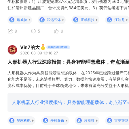
生积极影响：1）江波龙完成37亿元定增事项，发行价格为560元/
仁和清州新建晶圆厂，合计投资约384亿美元。3）英伟达考虑下调Ru
缺问题。4）苹果压价长鑫存储被拒绝，长鑫要求报价不低于三星和
S
S
S
S
锴威特
和远气体
正帆科技
江波龙
远超过了供应增速，价格会继续上涨；
9
5
9
Vin7的大
高抛低吸的老司机
2026-08-09 13:18:27
人形机器人行业深度报告：具身智能理想载体，奇点渐
人形机器人作为具身智能最理想的载体，在2025年已经跨过量产
化能力不足等，未来随着模型、算力、数据的快速发展，有望逐步突
度和成本优势，目前处于全球领先地位，未来有望充分受益于人形机
核心零部件环节，给予行业强于大市评级。 注：内容来自网络，未
请私信联系删除！欢迎各位老师点赞、评论、转发，谢谢！㊗️各
人形机器人行业深度报告：具身智能理想载体，奇点渐至未来
S
S
S
S
昊志机电
步科股份
埃斯顿
雷赛智能