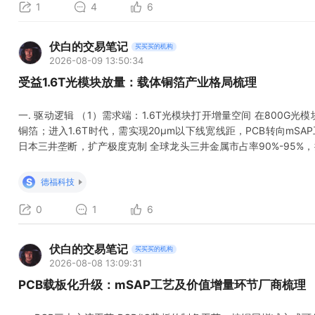
1
4
6
伏白的交易笔记
买买买的机构
2026-08-09 13:50:34
受益1.6T光模块放量：载体铜箔产业格局梳理
一. 驱动逻辑 （1）需求端：1.6T光模块打开增量空间 在800G光模
铜箔；进入1.6T时代，需实现20μm以下线宽线距，PCB转向mS
日本三井垄断，扩产极度克制 全球龙头三井金属市占率90%-95
厂加速导入国产供应商。 （3）价格端 与普通铜箔 “铜价+加工费”
技术溢价导致毛利率远高于常规电子铜箔。 二. 铜箔概览 铜箔是通
S
德福科技
0
1
6
伏白的交易笔记
买买买的机构
2026-08-08 13:09:31
PCB载板化升级：mSAP工艺及价值增量环节厂商梳理