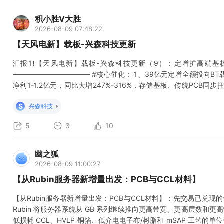
积小胜V大胜
2026-08-09 07:48:22
【天风电新】载板-兴森科技更新
汇报1❗【天风电新】载板-兴森科技更新（9）：定增扩高端基板+
——————————— #核心催化： 1、39亿元定增全额投向BT
净利1-1.2亿元，同比大增247%-316%，存储基板、传统PCB同步
颗单订单规模约5亿元，预计11月底前交付。公司是国内极少数实现
S
兴森科技
板、光模块
5
3
10
幽之狐
2026-08-09 11:00:27
【从Rubin服务器新增量出发：PCB与CCL材料】
【从Rubin服务器新增量出发：PCB与CCL材料】：先交易已兑现
Rubin 将服务器系统从 GB 系列继续推向更高带宽、更高层数和更
低损耗 CCL、HVLP 铜箔、低介电电子布/树脂和 mSAP 工