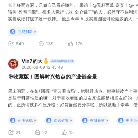
长韭杯两连冠，只做自己看得懂的。 采访丨@无籽西瓜 嘉宾丨@小
话叫"盈亏同源"。很多人觉得，敢"全仓猛干"的人，必然守不住利
实盘成绩打破了这一铁律。 他是今年 A 股实盘圈被讨论最多的人
融账户曾达到 126%，最终回落至 59.66% 收益率，第八届把账户净
S
兆易创新
以同一套操作体系，在一
649
139
175
Vin7的大
高抛低吸的老司机
2026-08-09 12:45:49
🎯收藏版！图解时兴热点的产业链全景
周末闲逛，在某顺刷到“青云看市场”，把财经热点、时事解读当个
是属于科普性质的嘛，对于喜欢看图的朋友来说那是相当友好的；
的，正所谓技多不压身喽；好货当然要分享啦，所以就顺手牵羊、借
直接上图，福利来了： 260807、图解生物医药：创新药、器械
察框架 260806、多图看懂消费电子：零部件、终端、AI端侧怎么拆
S
S
S
S
药明康德
西部矿业
有研新材
中国巨
图：从矿到
21
22
15