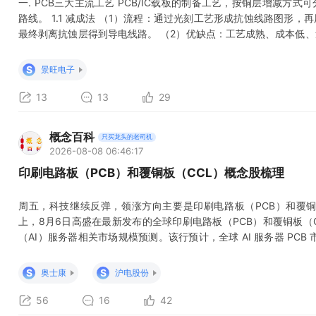
一. PCB三大主流工艺 PCB/IC载板的制备工艺，按铜层增减方
路线。 1.1 减成法 （1）流程：通过光刻工艺形成抗蚀线路图形
最终剥离抗蚀层得到导电线路。 （2）优缺点：工艺成熟、成本低
距量产极限约50μm，无法实现超精细布线。 （3）应用场景：中
板、工控板、消费类电路板等。 1.2 半加成法（SAP） （1）流
S
景旺电子
13
13
29
概念百科
只买龙头的老司机
2026-08-08 06:46:17
印刷电路板（PCB）和覆铜板（CCL）概念股梳理
周五，科技继续反弹，领涨方向主要是印刷电路板（PCB）和覆铜
上，8月6日高盛在最新发布的全球印刷电路板（PCB）和覆铜板（
（AI）服务器相关市场规模预测。该行预计，全球 AI 服务器 PCB 市场
此前预测上调 38%，2028 年进一步增至 840 亿美元；CCL 市场
18%，2028 年则有望增至 480 亿美元。 一、印刷电路板（PC
S
S
奥士康
沪电股份
56
16
42