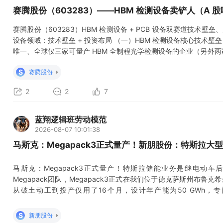
赛腾股份（603283）——HBM 检测设备卖铲人（A
赛腾股份（603283）HBM 检测设备 + PCB 设备双赛道技术
设备领域：技术壁垒 + 投资布局 （一）HBM 检测设备核心技术壁
唯一、全球仅三家可量产 HBM 全制程光学检测设备的企业（另外两家
收购的日本 Optima 株式会社（持股 75.02%），技术壁垒分为
S
赛腾股份
2
2
7
蓝翔逻辑班劳动模范
2026-08-07 10:01:38
马斯克：Megapack3正式量产！新朋股份：特斯拉
马斯克：Megapack3正式量产！特斯拉储能业务是继电动车
Megapack团队，Megapack3正式在我们位于德克萨斯州布鲁克希尔
从破土动工到投产仅用了16个月，设计年产能为50 GWh，专门
002328：特斯拉Megapack大型储能系统柜体及结构件一级供
特斯拉储能超级工厂产能建设，产品需满足抗震、防护等严苛制造要
S
新朋股份