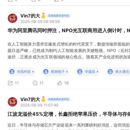
Vin7的大
高抛低吸的老司机
2026-08-09 08:59:58
华为阿里腾讯同时押注，NPO光互联商用进入倒计时，
在人工智能算力需求呈爆发式增长的时代背景下，数据传输所面临的
题日益严峻，已然成为制约人工智能发展的关键瓶颈。NPO（近封
途径，正逐步成为光互联领域的核心焦点。随着其产业化进程的加速
确，NPO光互联产业链上的核心概念股也迎来了前所未有的投资机
环节着手，解析相关核心标的的投资逻辑。 一、上游：核心器件与芯
S
S
S
S
光迅科技
精测电子
华盛昌
烽火通信
杰科技、仕佳光子、长
11
11
16
Vin7的大
高抛低吸的老司机
2026-08-09 11:07:40
江波龙溢价45%定增，长鑫拒绝苹果压价，半导体与存
近日，半导体与存储芯片产业链迎来一系列重磅利好消息，这些消息