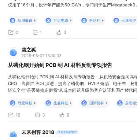
仅用了16个月，设计年产能为50 GWh，专门用于生产Megapack3
能系统柜体及结构件一级供应商，公司专注于钣金精密制造生产，配
需满足抗震、防护等严苛制造要求，具备较高客户认证壁垒。公司与
S
S
S
S
新朋股份
世运电路
科达利
三花智控
2
1
3
幽之狐
2026-08-07 13:10:33
从磷化铟开始到 PCB 到 AI 材料反制专项报告
从磷化铟开始到 PCB 到 AI 材料反制专项报告：从供给安全走向高端材料
CPO、高多层 PCB 演进，提高了磷化铟、HVLP 铜箔、电子布、
链安全把“是否能稳定供货”从成本问题升级为客户认证和国产替代问
能否在下游量产时持续交付。 最先受益：已有产品、客户认证、涨
S
S
S
S
胜宏科技
生益科技
国际复材
云南锗
PCB/
16
3
8
未来创客 2018
只买龙头的散户