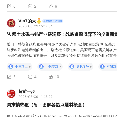
0
2
6
Vin7的大
高抛低吸的老司机
2026-08-09 15:17:34
🔍 稀土永磁与钨产业链洞察：战略资源博弈下的投资新
近日，特朗普政府宣布将向多个关键矿产和电池项目投资30亿美元
钨废料和电池废料的出口。路透社的报道称，美国现正急需关键矿产
向绿色低碳转型加速推进，以及高端制造业持续蓬勃发展的时代背景
微动态皆牵动着市场的敏感神经，成为投资者密切关注的焦点领域。
S
S
S
S
中国稀土
中钨高新
盛龙股份
有研新
与市场供需格局的演变，为稀土永磁与钨产业链带来了全新的投资机
5
4
10
超前一步
2026-08-09 11:48:27
周末情热度（附：图解各热点题材概念）
周末舆情热度 ①光模块/CPO-美.国光模块制造商AAOI超预