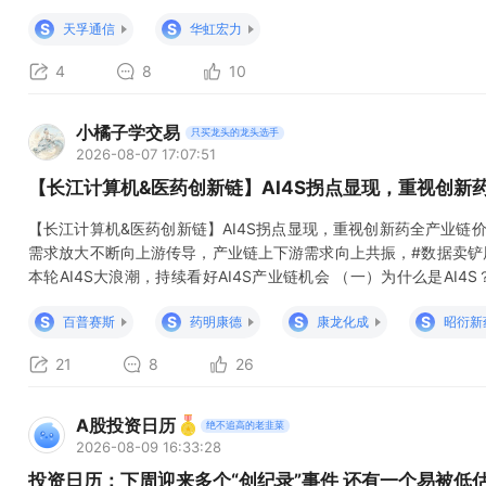
位也是导致科技成长行业中期调整结束的重要因素:首先，估值历史
S
S
天孚通信
华虹宏力
下降到50%以下;其次，情绪上，科技行业中期调整
4
8
10
小橘子学交易
只买龙头的龙头选手
2026-08-07 17:07:51
【长江计算机&医药创新链】AI4S拐点显现，重视创新
【长江计算机&医药创新链】AI4S拐点显现，重视创新药全产业链价
需求放大不断向上游传导，产业链上下游需求向上共振，#数据卖铲
本轮AI4S大浪潮，持续看好AI4S产业链机会 （一）为什么是AI
AI4S理解成给药研装上加速器，过去靠人海战术试错，现在靠AI
S
S
S
S
百普赛斯
药明康德
康龙化成
昭衍新
求拐点已来：#北美大厂集体重押、信
21
8
26
A股投资日历
绝不追高的老韭菜
2026-08-09 16:33:28
投资日历：下周迎来多个“创纪录”事件 还有一个易被低