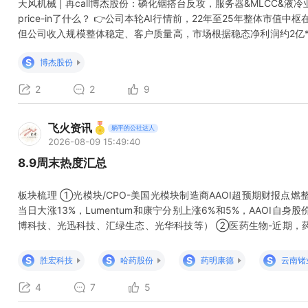
天风机械 | 再call博杰股份：磷化铟搭台反攻，服务器&MLCC&
price-in了什么？ 👉公司本轮AI行情前，22年至25年整体市值
但公司收入规模整体稳定、客户质量高，市场根据稳态净利润约2亿*20
50亿上涨至300亿。第一阶段由50亿上涨至110~130亿元，主要
S
博杰股份
2
2
9
飞火资讯
躺平的公社达人
2026-08-09 15:49:40
8.9周末热度汇总
板块梳理 ①光模块/CPO-美国光模块制造商AAOI超预期财报点燃整个
当日大涨13%，Lumentum和康宁分别上涨6%和5%，AAOI自
博科技、光迅科技、汇绿生态、光华科技等） ②医药生物-近期，药
引；1-7月中国创新药BD交易总金额达1063亿美元，全球前十
份、义翘神州、凯莱英、药康生物等） ③PCB-高盛大幅上调AI服务器
S
S
S
S
胜宏科技
哈药股份
药明康德
云南锗
4
7
5