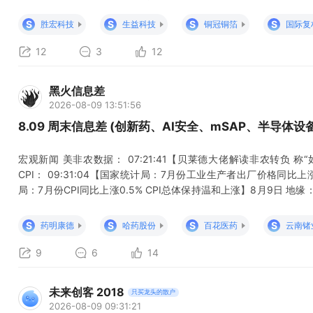
效产能，而不是概念覆盖面。 最先受益：已经出现业绩、批量供货或订
S
S
S
S
胜宏科技
生益科技
铜冠铜箔
国际复
和东威
12
3
12
黑火信息差
2026-08-09 13:51:56
8.09 周末信息差 (创新药、AI安全、mSAP、半导体
宏观新闻 美非农数据： 07:21:41【贝莱德大佬解读非农转负 
CPI： 09:31:04【国家统计局：7月份工业生产者出厂价格同比上涨3
局：7月份CPI同比上涨0.5% CPI总体保持温和上涨】8月9日 地缘：
海峡协议】8月8日 06:53:42【消息人士：美“爱国者”导弹库存不足17
令调查谁泄露了美弹药短缺】8月7日 巴
S
S
S
S
药明康德
哈药股份
百花医药
云南锗
9
6
14
未来创客 2018
只买龙头的散户
2026-08-09 09:31:21