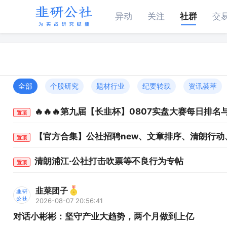
异动
关注
社群
交
全部
个股研究
题材行业
纪要转载
资讯荟萃
🔥🔥🔥第九届【长韭杯】0807实盘大赛每日排名
置顶
【官方合集】公社招聘new、文章排序、清朗行
置顶
清朗浦江·公社打击吹票等不良行为专帖
置顶
韭菜团子
2026-08-07 20:56:41
对话小彬彬：坚守产业大趋势，两个月做到上亿