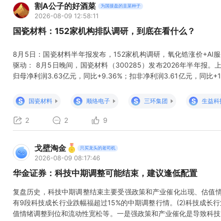
割A公子的好酒菜
为国接盘的韭菜种子
2026-08-09 12:58:11
国瓷材料：152家机构排队调研，到底在看什么？
8月5日：国瓷材料半年报发布，152家机构调研，氧化锆涨价+AI服
驱动： 8月5日晚间，国瓷材料（300285）发布2026年半年报。上半
归母净利润3.63亿元，同比+9.36%；扣非净利润3.61亿元，同比+1
+36.14%；归母净利润2.20亿元，环比+54.98%，环比加速明
调研，高盛全球、汇添富、博时、招商、睿远等头部机构集
S
S
S
S
国瓷材料
顺络电子
三环集团
生益科
2
2
9
戈壁淘金
只买龙头的老司机
2026-08-09 08:17:46
华金证券：科技中期调整可能结束，建议逢低配置
复盘历史，科技中期调整结束主要受强政策和产业催化出现、估值情绪
有9段科技成长行业跌幅福超过15%的中期调整行情。(2)科技成
值情绪调整到位和流动性宽松等。一是强政策和产业催化是导致科技