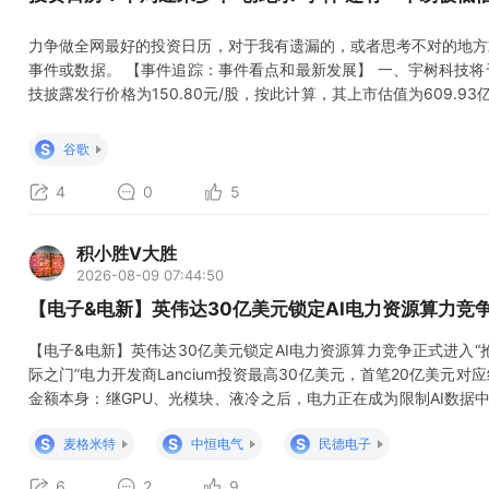
力争做全网最好的投资日历，对于我有遗漏的，或者思考不对的地方
事件或数据。 【事件追踪：事件看点和最新发展】 一、宇树科技将
技披露发行价格为150.80元/股，按此计算，其上市估值为609.
10日开启网上、网下申购，冲击A股“人形机器人”第一股。 宇树
事件： 1、特斯拉机器人即将量产，7-9月，特斯拉Optimus V3
S
谷歌
4
0
5
积小胜V大胜
2026-08-09 07:44:50
【电子&电新】英伟达30亿美元锁定AI电力资源算力竞
【电子&电新】英伟达30亿美元锁定AI电力资源算力竞争正式进入“抢电时代
际之门”电力开发商Lancium投资最高30亿美元，首笔20亿美元
金额本身：继GPU、光模块、液冷之后，电力正在成为限制AI数据
定电力资源，意味着全球AI资本开支有望进一步向HVDC、服务器电
S
S
S
麦格米特
中恒电气
民德电子
心映射：
6
2
9