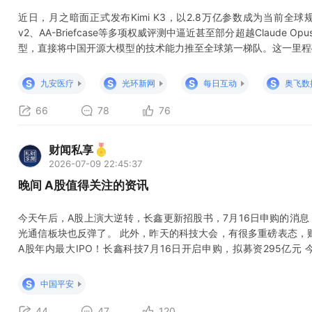
近日，月之暗面正式发布Kimi K3，以2.8万亿参数成为当前全球规
v2、AA-Briefcase等多项权威评测中逼近甚至部分超越Claude Op
型，直接将中国开源大模型的技术能力推至全球第一梯队。这一里程
刷新，而是从底层重构了AI产业的成本结构、客户流向与技术生态
全链条传导，为A股相关赛道带来了明确的业绩增量与投资新主线。 一
S
S
S
S
九安医疗
光环新网
每日互动
奥飞数
66
78
76
财闻私享
2026-07-09 22:45:37
晚间 A股值得关注的资讯
今天午后，A股上演大逆转，长鑫更新招股书，7月16日申购的消
光通信板块也反弹了。 此外，昨天的科技大会，有很多重磅表态，
A股年内最大IPO！长鑫科技7月16日开启申购，拟募资295亿
潮。 存储龙头兆易创新晚上发了重磅业绩预告 观察一下明天盘面反
不少： 国产GPU四小龙之一，燧原科技IPO注册获批 Meta自研AI
S
中国平安
44
47
120