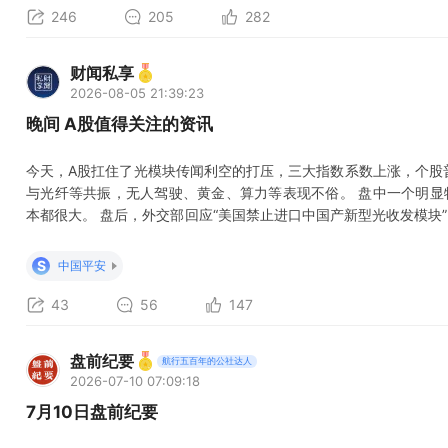
246
205
282
财闻私享
2026-08-05 21:39:23
晚间 A股值得关注的资讯
今天，A股扛住了光模块传闻利空的打压，三大指数系数上涨，个股普
与光纤等共振，无人驾驶、黄金、算力等表现不俗。 盘中一个明显
本都很大。 盘后，外交部回应“美国禁止进口中国产新型光收发模块
用国家力量打压中国企业，保护主义提升不了竞争力 无人机、打印
制措施： 暂停委托美机构开展CCC认证工厂检查； 立案调查搭载
S
中国平安
规测试企业、6
43
56
147
盘前纪要
航行五百年的公社达人
2026-07-10 07:09:18
7月10日盘前纪要