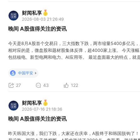
财闻私享
2026-08-03 21:26:49
晚间 A股值得关注的资讯
今天是8月A股首个交易日，三大指数下跌，两市缩量5400多亿元
相对应的是，微盘股和题材股集体反弹，超4000家上涨。 今天涨
包括核电、新型电网和电力、AI应用等。 最近盘面最大的特点，就
航天都反弹了，上周五启动的AI应用和机器人，也有了一定的持续性
源局发布《新型电力系统建设“十五五”规划》 提出到2030年初步
S
中国平安
荷首次
27
43
122
财闻私享
2026-07-16 21:18:36
晚间 A股值得关注的资讯
昨天韩国大涨，我们下跌，大家还在庆幸，A股终于和韩国脱钩了！