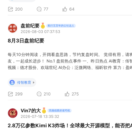
200
77
64
盘前纪要
航行五百年的公社达人
2026-08-03 07:37:53
8月3日盘前纪要
每天10分钟阅读，开阔看盘思路，节约复盘时间。 觉得有用，请
友，一起成长进步！ No.1 盘前热点事件 一、昨日热点 AI教育：传
视频：德才股份、欢瑞世纪 AI办公：泛微网络、福昕软件 算力：盈
人：中大力德 AI硬件：金富科技、海星股份 股权变更：高争民爆、
63% 1、磷化铟衬底公司AXT周五上涨28.74%，周四上涨26.97%
S
传智教育
299
210
275
Vin7的大
高抛低吸的老司机
2026-07-18 13:35:32
2.8万亿参数Kimi K3炸场！全球最大开源模型，能否