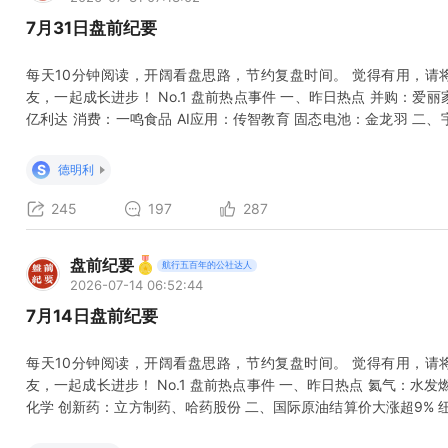
7月31日盘前纪要
每天10分钟阅读，开阔看盘思路，节约复盘时间。 觉得有用，请
友，一起成长进步！ No.1 盘前热点事件 一、昨日热点 并购：爱
亿利达 消费：一鸣食品 AI应用：传智教育 固态电池：金龙羽 二、
月10日 宇树科技公告称，公司首次公开发行股票并在科创板上市
上发行相结合的方式进行。本次拟公开发行股份4044.6434万股，
S
德明利
245
197
287
盘前纪要
航行五百年的公社达人
2026-07-14 06:52:44
7月14日盘前纪要
每天10分钟阅读，开阔看盘思路，节约复盘时间。 觉得有用，请
友，一起成长进步！ No.1 盘前热点事件 一、昨日热点 氦气：水
化学 创新药：立方制药、哈药股份 二、国际原油结算价大涨超9%
价格上涨6.73美元，收于每桶78.14美元，涨幅为9.42%；9月交