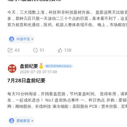
今天，三大指数上涨，科技和非科技题材共振。 盘面这两天比较
多，那种几百只股一天波动二三十个点的巨震，基本看不到了，这是
算力租赁和光通信，医药、机器人整体表现不俗。 晚上，市场都在
天开盘前，能有最新、准确的进展或口径！ 美伊谈判似乎有积极进
协议以开放霍尔木兹海峡 AI： Palantir财报大幅超预期，美股盘前大涨1
S
中国平安
悉同
43
51
139
盘前纪要
航行五百年的公社达人
2026-07-28 07:17:49
7月28日盘前纪要
每天10分钟阅读，开阔看盘思路，节约复盘时间。 觉得有用，请
友，一起成长进步！ No.1 盘前热点事件 一、昨日热点 并购：爱
网：顺钠股份、长缆科技 液冷储能：圣阳股份 PCB：贤丰控股、宏和
新医疗 机器人：嘉美包装、首开股份 小米大模型：宁波建工 二、
The Information报道，一家中国的公司已首次开始制造芯片生
S
爱丽家居