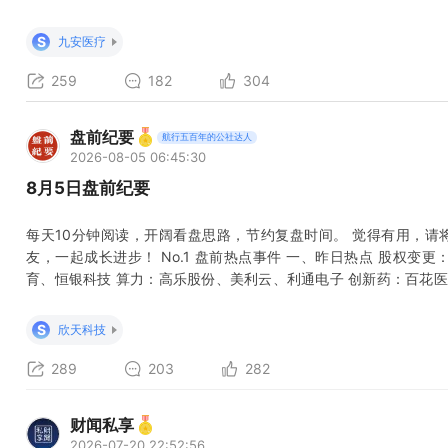
公司、证券公司及基金机构座谈会，听取各方关于促进资本市场平稳
使用股票回购增持专项再贷款及配套资金超500亿元，用于维护市场
S
九安医疗
259
182
304
盘前纪要
航行五百年的公社达人
2026-08-05 06:45:30
8月5日盘前纪要
每天10分钟阅读，开阔看盘思路，节约复盘时间。 觉得有用，请
友，一起成长进步！ No.1 盘前热点事件 一、昨日热点 股权变更
育、恒银科技 算力：高乐股份、美利云、利通电子 创新药：百花医
世嘉科技、东山精密 PCB：中京电子 铜箔：宝鼎科技 电子布：中材
网：风范股份 二、美国拟禁采购中国新型号光模块 联邦通信委员会
S
欣天科技
289
203
282
财闻私享
2026-07-20 22:52:56