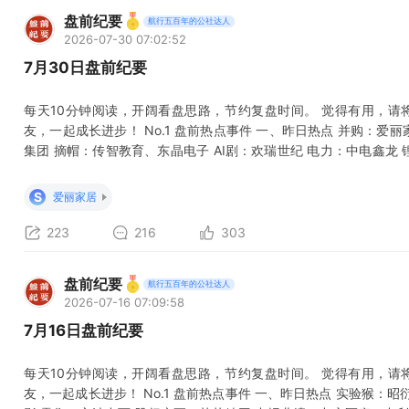
盘前纪要
航行五百年的公社达人
2026-07-30 07:02:52
7月30日盘前纪要
每天10分钟阅读，开阔看盘思路，节约复盘时间。 觉得有用，请
友，一起成长进步！ No.1 盘前热点事件 一、昨日热点 并购：爱
集团 摘帽：传智教育、东晶电子 AI剧：欢瑞世纪 电力：中电鑫龙
美国将强力打击伊朗 国际油价昨晚大幅走高，布伦特原油期货9月合
军发动突然袭击后，特朗普表示，我们会狠狠打击伊朗，他们将付出
S
爱丽家居
对伊朗
223
216
303
盘前纪要
航行五百年的公社达人
2026-07-16 07:09:58
7月16日盘前纪要
每天10分钟阅读，开阔看盘思路，节约复盘时间。 觉得有用，请
友，一起成长进步！ No.1 盘前热点事件 一、昨日热点 实验猴：