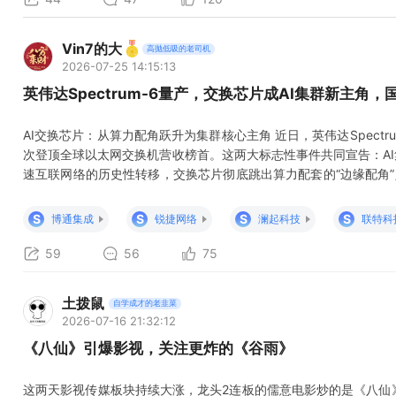
Vin7的大
高抛低吸的老司机
2026-07-25 14:15:13
英伟达Spectrum-6量产，交换芯片成AI集群新主角
AI交换芯片：从算力配角跃升为集群核心主角 近日，英伟达Spect
次登顶全球以太网交换机营收榜首。这两大标志性事件共同宣告：AI
速互联网络的历史性转移，交换芯片彻底跳出算力配套的“边缘配角”
集群运行效率的核心“性能支柱”。叠加CPO共封装光学技术从实验
A股全产业链三大核心环节同步迎来确定性极强的业绩爆发窗口，
S
S
S
S
博通集成
锐捷网络
澜起科技
联特科
上，获得
59
56
75
土拨鼠
自学成才的老韭菜
2026-07-16 21:32:12
《八仙》引爆影视，关注更炸的《谷雨》
这两天影视传媒板块持续大涨，龙头2连板的儒意电影炒的是《八仙