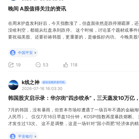
晚间 A股值得关注的资讯
在周末护盘发利好后，今天指数涨了，但盘面依然是跌停潮霸屏，还
没啥利空，都能从红盘杀到跌停。 这个时候，讨论某个题材或事件
要祝福美股、还要祈祷韩股，更重要的，是修炼好内功。 今晚美股
看明早收盘如何。 今天，证监会召开了投资者座谈会。 据今晚媒
等多场专项座谈会。 今晚真金白银层面最大的利好，是央企增持或
S
中国平安
中铝等，扩大到了保险等金融
19
53
118
k线之神
超短追板的老司机
2026-07-16 16:03:30
韩国股灾启示录：华尔街“四步绞杀”，三天蒸发10万亿
7月的韩国，没有暴雨，但资本市场却遭遇了一场百年不遇的金融海啸
人民币）。 仅仅7月16日早盘10分钟，KOSPI指数再度暴跌熔断
才发生过13次。 这不是调整，这是一场针对“国小而肥”经济体的
时，华尔街的镰刀已经挥下。 今天，我们就来复盘这场惊心动魄的“华尔
S
平安银行
台排队” 如果你觉得最近的