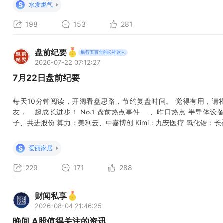
元，收于每桶83.30美元，涨幅为9.59%。 特朗普已正式通知国
S
水发燃气
198
153
281
盘前纪要
航行五百年的公社达人
2026-07-22 07:12:27
7月22日盘前纪要
每天10分钟阅读，开阔看盘思路，节约复盘时间。 觉得有用，请
友，一起成长进步！ No.1 盘前热点事件 一、昨日热点 半导体
子、共进股份 算力：美利云、中嘉博创 Kimi：九安医疗 氧化锆：
翠微股份 电力：立新能源 二、美股科技反弹 1、费城半导体指数收涨
幅。 2、英伟达发布Vera Rubin平台进展，CoreWeave测试显示单位
S
爱丽家居
229
171
288
财闻私享
2026-08-04 21:46:25
晚间 A股值得关注的资讯