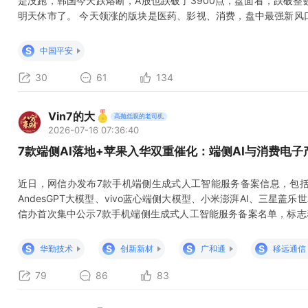
是没跑，韩国今天跌熔断，A股也跌破了3900点，盘面看，跌破整
明天休市了。 今天领涨的版块是医药、影视、消费，盘中最强新风口
天盘后，有一些积极的信号传来： 针对长鑫上市可能抽血或吸金
证、中证、证券时报、证券日报官微集体辟谣澄清： 这个时候，四
S
中国平安
然不是一种巧合。 当然
30
61
134
Vin7的大
高抛低吸的老司机
2026-07-16 07:36:40
7款端侧AI落地+苹果入华双重催化：端侧AI与消费电
近日，网信办发布7款手机端侧生成式人工智能服务备案信息，包括A
AndesGPT大模型、vivo蓝心端侧大模型、小米澎湃AI、三星盖
信办首次集中公示7款手机端侧生成式人工智能服务备案名单，标志
苹果智能首次进入备案序列，阿里、百度为其提供本土化AI能力支
费电子产业链增量红利，整个AI终端赛道迎来政策、产品、产业三重共
S
S
S
S
华勤技术
创新新材
广和通
移远通信
79
86
83