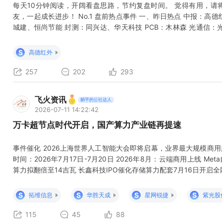
每天10分钟阅读，开阔看盘思路，节约复盘时间。 觉得有用，请
友，一起成长进步！ No.1 盘前热点事件 一、昨日热点 中报：高
城建、恒尚节能 封测：同兴达、华天科技 PCB：木林森 光通信：光
道明光学 长十乙：贵绳股份 二、华为联合产业伙伴共建国内首个近
计算联盟（GCC）指导、Open AI Infra社区（OAII社区）主办的“
S
高德红外
257
202
293
飞火资讯
躺平的公社达人
2026-07-11 14:22:42
万卡超节点时代开启，国产算力产业链再提速
事件催化 2026上海世界人工智能大会即将启幕，业界最大规模商
时间：2026年7月17日-7月20日 2026年8月：云端商用上线 Meta自
算力拟翻倍至14吉瓦 长鑫科技IPO催化存储算力配套7月16日开启
称：长江存储）于近日更新IPO辅导进展 2026中国西部国际算力与存
概念梳理 一、超节点整机与系统集成（核心落地载体） 华胜天成：
S
S
S
S
拓维信息
华胜天成
星网锐捷
紫光股
115
45
88