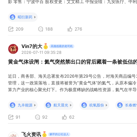
影 零售：宁波中百 股权变更：艾艾精工 中报业绩：九安医疗、中利
息公布 1、与A股上市公司相关的两家：小米澎湃AI、努比亚豆包
联合中兴努比亚打造的首款 AI 智能体手机今年将有多款机型发布，其
S
昭衍新药
209
188
276
Vin7的大
高抛低吸的老司机
2026-07-11 09:35:28
黄金气体设闸：氦气突然禁出口的背后藏着一条被低估
近日，商务部、海关总署发布2026年第29号公告，对海关商品编号2
管理，这一政策落地，直接将被誉为“黄金气体”的氦气，从原本偏冷
算力产业的核心聚光灯下。作为极度稀缺的战略性资源，氦气在半导
加压、核磁共振成像等关键领域具备不可替代性，而叠加今年以来全
爆发带来的新增刚需，氦气行业正迎来一轮由“供给收缩+需求扩容”
S
S
S
S
九丰能源
航天晨光
杭氧股份
长春燃
链相关标
91
92
62
飞火资讯
躺平的公社达人