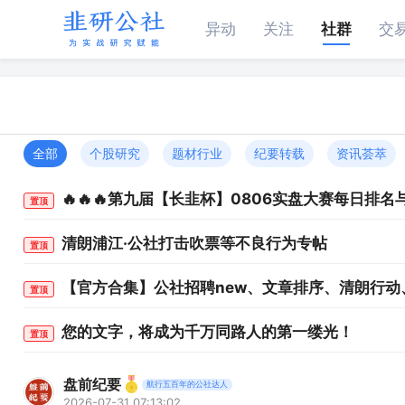
异动
关注
社群
交
全部
个股研究
题材行业
纪要转载
资讯荟萃
🔥🔥🔥第九届【长韭杯】0806实盘大赛每日排
置顶
清朗浦江·公社打击吹票等不良行为专帖
置顶
【官方合集】公社招聘new、文章排序、清朗行
置顶
您的文字，将成为千万同路人的第一缕光！
置顶
盘前纪要
航行五百年的公社达人
2026-07-31 07:13:02