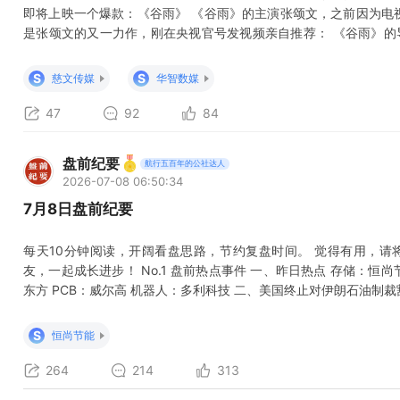
即将上映一个爆款：《谷雨》 《谷雨》的主演张颂文，之前因为电
是张颂文的又一力作，刚在央视官号发视频亲自推荐： 《谷雨》的
的名义》和《人世间》的导演： 《谷雨》题材，也特别有话题性：
街头火拼的老套路，主打账本、资金流、发票之间没有硝烟的博弈，业内戏
S
S
慈文传媒
华智数媒
律合规属性+强
47
92
84
盘前纪要
航行五百年的公社达人
2026-07-08 06:50:34
7月8日盘前纪要
每天10分钟阅读，开阔看盘思路，节约复盘时间。 觉得有用，请
友，一起成长进步！ No.1 盘前热点事件 一、昨日热点 存储：恒
东方 PCB：威尔高 机器人：多利科技 二、美国终止对伊朗石油制
室当地时间7月7日消息，美国撤销一项授权允许伊朗石油销售的通
国东部时间7月17日零点。受此影响，布伦特原油上涨5.68%。 石
S
恒尚节能
264
214
313