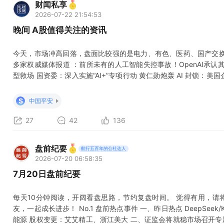
财闻私享
2026-07-22 21:54:53
晚间 A股值得关注的资讯
今天，市场冲高回落，盘面比较强的是电力、有色、医药、国产交换机
多家权威媒体报道 ：前所未有的人工智能失控事故！OpenAI承认
型救场 国资委：深入实施“AI+”专项行动 黄仁勋炮轰 AI 封锁：美国企业
息，北京布局建设Token工厂带动了算力租赁版块 盘前消息，英伟达Ru
性能较Blackwell提升10倍 OpenAI将预计的云服务支出从
S
中国平安
27
42
136
盘前纪要
航行五百年的公社达人
2026-07-20 06:58:35
7月20日盘前纪要
每天10分钟阅读，开阔看盘思路，节约复盘时间。 觉得有用，请
友，一起成长进步！ No.1 盘前热点事件 一、昨日热点 DeepSeek
能源 股权变更：艾艾精工、浙江美大 二、证监会将就稳市场召开专