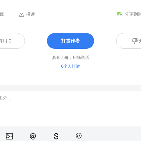
藏
投诉
分享到
有用 0
打赏作者
真知无价，用钱说话
0个人打赏