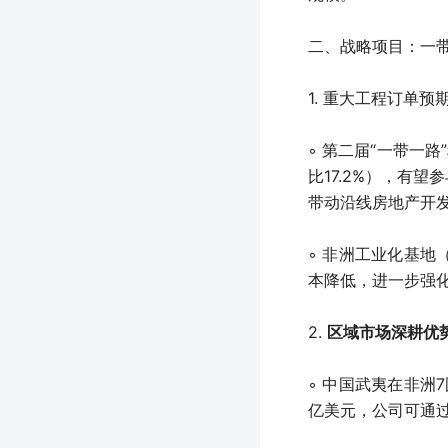
二、战略项目：一
1. 重大工程订单预
◦ 第二届“一带一
比17.2%），有
带动沿线房地产开
◦ 非洲工业化基
本降低，进一步强
2.
区域市场深耕优
◦ 中国武夷在非洲
亿美元，公司可通