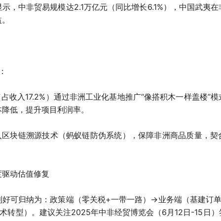
据显示，中非贸易规模达2.1万亿元（同比增长6.1%），中国武夷
益。
：
（占收入17.2%）通过非洲工业化基地推广“像搭积木一样盖楼”
本降低，提升项目利润率。
引入区块链溯源技术（蚂蚁链防伪系统），保障非洲商品质量，契
度驱动估值修复
利好可归纳为：政策端（零关税+一带一路）→业务端（基建订单
术转型）。建议关注2025年中非经贸博览会（6月12日-15日