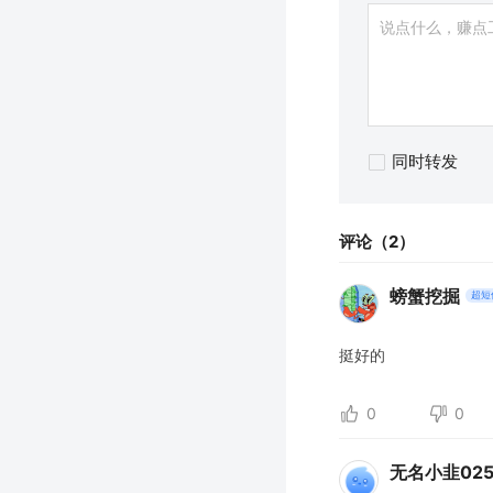
同时转发
评论（2）
螃蟹挖掘
超短
挺好的
0
0
无名小韭025