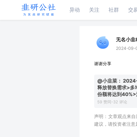
异动
关注
社群
交
无名小韭8
2024-09-
谢谢分享
@小韭菜：
202
释放替换需求>多地
份额将达到40%
59 赞同-32 评论
声明：文章观点来自
建议，请投资者注意