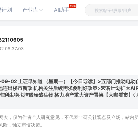
易计划
产业库
AI助手
2110605
02 08:37:03
4-09-02 上证早知道 （星期一）【今日导读】>五部门推动电动
连出楼市新政 机构关注后续需求侧利好政策>宏碁计划扩大AIPC
>海利生物拟控股瑞盛生物 格力地产重大资产置换【大咖看市】
网友，仅为作者个人研究意见，不代表韭研公社观点及立场，站内
风险，独立审慎决策。