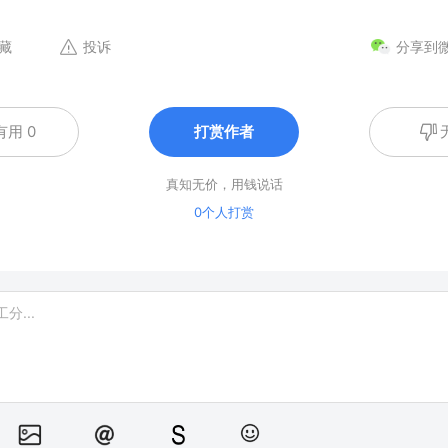
藏
投诉
分享到
有用 0
打赏作者
真知无价，用钱说话
0个人打赏