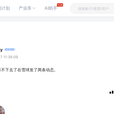
易计划
产业库
AI助手
y
超短追板
7 11:36:09
看不下去了在雪球发了两条动态。