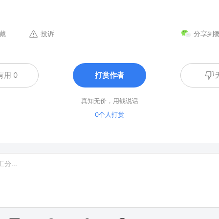
藏
投诉
分享到
有用 0
打赏作者
真知无价，用钱说话
0个人打赏