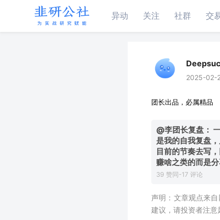
异动
关注
社群
交
Deepsu
2025-02-2
团长出品，必属精品
@李团长复盘：
是我的自我复盘，
目前的节奏去写，
赚啥之类的而是分
39 赞同-17 评论
声明：文章观点来自
建议，请投资者注意