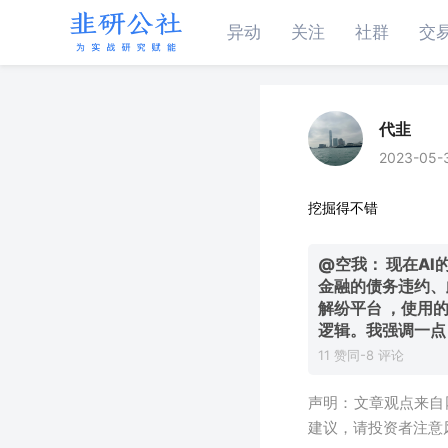
异动
关注
社群
交
代韭
2023-05-3
挖掘得不错
@空我：
现在A
金融的债务违约、
解纷平台 ，使用
逻辑。我强调一点
11 赞同-8 评论
声明：文章观点来自
建议，请投资者注意