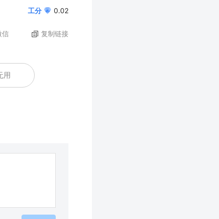
工分
0.02
微信
复制链接
无用