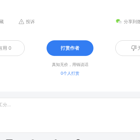
藏
投诉
分享到
有用 0
打赏作者
真知无价，用钱说话
0个人打赏