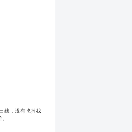
。
日线，没有吃掉我
价。