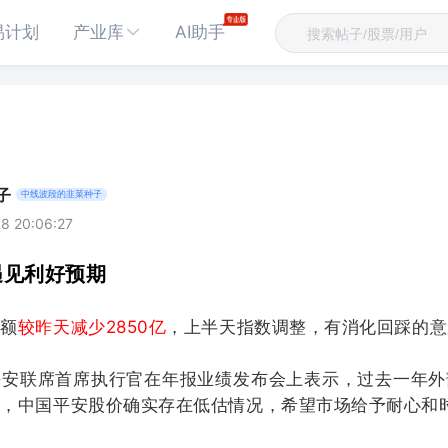
易计划
产业库
AI助手
子
中线波段的韭菜种子
8 20:06:27
遇见利好预期
交额
较昨天减少2850亿
，上半天指数调整，有消化回踩的意
平安联席首席执行官在年报业绩发布会上表示，过去一年外
响，中国平安股价确实存在低估情况，希望市场给予耐心和