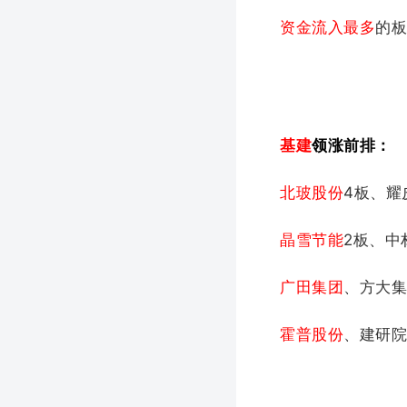
资金流入最多
的
基建
领涨前排：
北玻股份
4板、耀
晶雪节能
2板、中
广田集团
、方大
霍普股份
、建研