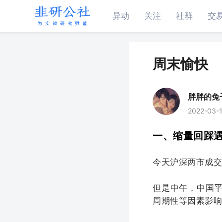
异动
关注
社群
交
周末愉快
胖胖的兔
2022-03-1
一、缩量回踩
今天沪深两市成
但是中午，中国
周期性等因素影