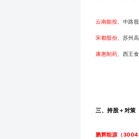
云南能投
、中路
宋都股份
、苏州
康惠制药
、西王食
三、持股＋对策
鹏辉能源（3004