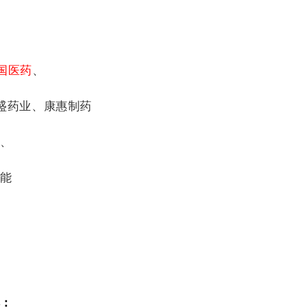
国医药
、
盛药业、康惠制药
威、
智能
排：