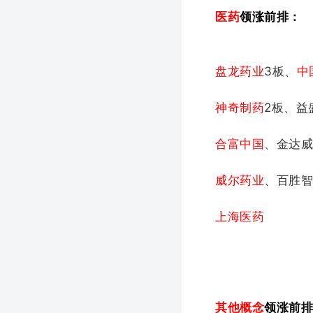
医药
领涨前排：
盘龙药业
3板、
中
神奇制药
2板、益
合富中国
、金达
威尔药业
、百胜
上海医药
其他概念
领涨前