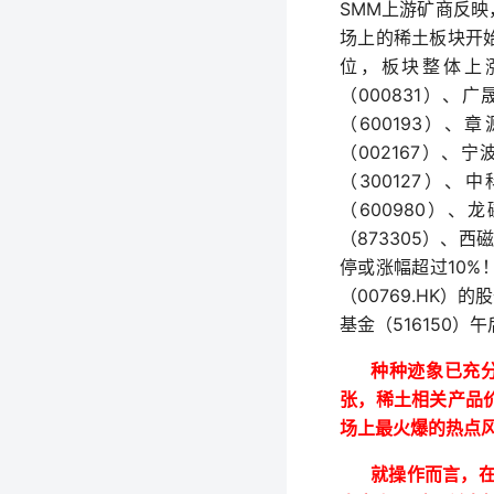
SMM
上游矿商反映
场上的稀土板块开
位，板块整体上
000831
（
）、广
600193
（
）、章
002167
（
）、宁
300127
（
）、中
600980
（
）、龙
873305
（
）、西磁
10%
停或涨幅超过
00769.HK
（
）的股
516150
基金（
）午
种种迹象已充
张，稀土相关产品
场上最火爆的热点
就操作而言，