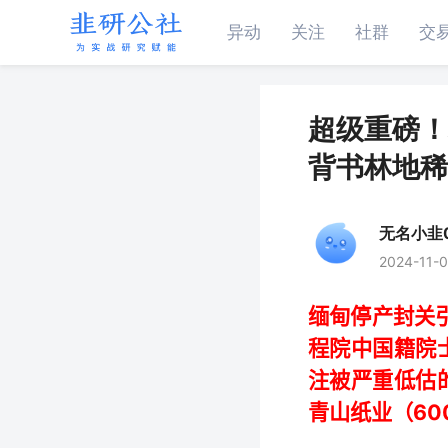
异动
关注
社群
交
超级重磅！
背书林地稀
无名小韭0
2024-11
缅甸停产封关
程院中国籍院
注被严重低估
60
青山纸业（