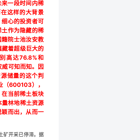
未来一段时间内稀
而在这样的大背景
，细心的投资者可
稀土作为隐藏的稀
国籍院士
池汝安
教
蕴藏着超级巨大的
76.8%
别高达
和
权威可知而知。因
资源储量的这个判
600103
业（
），
，在当前稀土板块
体量林地稀土资源
脱颖而出，从而一
土矿开采已停滞。据