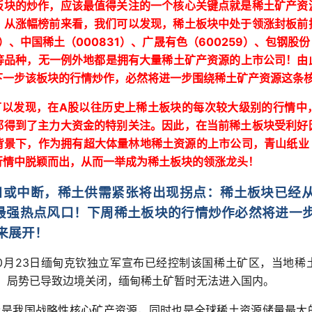
板块的炒作，应该最值得关注的一个核心关键点就是稀土矿产资
，从涨幅榜前来看，我们可以发现，稀土板块中处于领涨封板前
000831
600259
）、中国稀土（
）、广晟有色（
）、包钢股份
等品种，无一例外地都是拥有大量稀土矿产资源的上市公司！由
下一步该板块的行情炒作，必然将进一步围绕稀土矿产资源这条
A
可以发现，在
股以往历史上稀土板块的每次较大级别的行情中
都得到了主力大资金的特别关注。
因此，在当前稀土板块受利好
背景下，作为拥有超大体量林地稀土资源的上市公司，青山纸业
行情中脱颖而出，从而一举成为稀土板块的领涨龙头！
口或中断，稀土供需紧张将出现拐点：
稀土板块已经
最强热点风口！下周稀土板块的行情炒作必然将进一
来展开！
0
23
月
日缅甸克钦独立军宣布已经控制该国稀土矿区，当地稀
，局势已导致边境关闭，缅甸稀土矿暂时无法进入国内。
土是我国战略性核心矿产资源，同时也是全球稀土资源储量最大