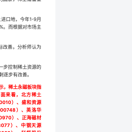
1-9
土进口地，今年
月
4%
。而根据对市场主
际改善。分析师认为
一步控制稀土资源的
剩逐步有改善。
示，稀土永磁板块指
盘面来看，北方稀土
0010
）、盛和资源
300748
）、英洛华
0970
）、正海磁材
8077
）、中钢天源