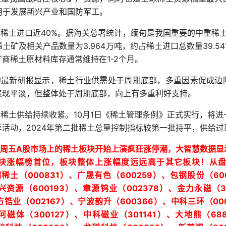
用于发展新兴产业和国防军工。
40%
国稀土进口近
。据海关总署统计，缅甸是我国重要的中重稀
3.964
39.5
稀土矿及相关产品数量为
万吨，约占稀土进口总数量
1-2
厂商稀土原材料库存通常维持在
个月。
的最新研报显示，稀土行业供需处于周期底部，多重因素促成边
表现平淡，但整体处于周期底部，向上有多重利好支持。
10
1
，稀土供给持续收紧。
月
日《稀土管理条例》正式实行，将进
2024
等活动，
年第二批稀土总量控制指标较第一批持平，供给过
A
周五
股市场上的稀土板块开始上演疯狂涨停潮，大智慧数据显
块涨幅榜首位，板块整体上涨幅度远远高于其它板块！从
000831
600259
60
国稀土（
）、广晟有色（
）、包钢股份（
600193
002378
兴资源（
）、章源钨业（
）、金力永磁（
002167
600366
00
方锆业（
）、宁波韵升（
）、中科三环（
300127
301141
68
河磁体（
）、中科磁业（
）、大地熊（