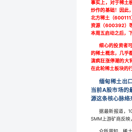
事实上，对于稀土
炒作的基础！因此
600111
北方稀土（
600392
资源（
）
本周五启动之后，
细心的投资者
的稀土概念，几乎
演疯狂涨停潮的大
在此
轮稀土板块的
缅甸稀土出
A
当前
股市场的
源这条核心脉络
1
据最新报道，
SMM
上游矿商反映
众所周知，稀