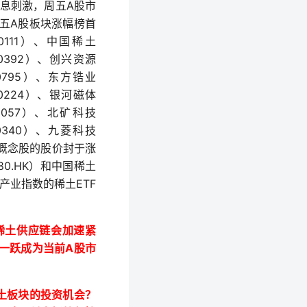
A
息刺激，周五
股市
A
五
股板块涨幅榜首
0111
）、中国稀土
0392
）、创兴资源
0795
）、东方锆业
0224
）、银河磁体
2057
）、北矿科技
0340
）、九菱科技
概念股的股价封于涨
80.HK
）和
中国稀土
ETF
产业指数的稀土
稀土供应链会加速紧
A
一跃成为当前
股市
土板块的投资机会？