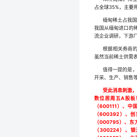
35%
占全球
，主要
缅甸稀土占我
我国从缅甸进口的
流企业调研，下游
根据相关券商
虽然当前稀土供需
值得一提的是
开采、生产、销售
受此消息刺激，
A
数位居周五
股板
600111
（
）、中
600392
（
）、创
000795
（
）、东
300224
（
）、银