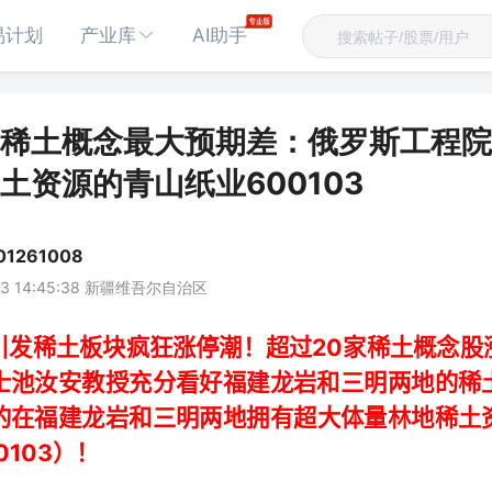
易计划
产业库
AI助手
稀土概念最大预期差：俄罗斯工程院
土资源的青山纸业600103
1261008
-03 14:45:38 新疆维吾尔自治区
20
引发稀土板块疯狂涨停潮！超过
家稀土概念股
士池汝安教授充分看好福建龙岩和三明两地的稀
的在
福建龙岩和三明两地
拥有超大体量林地稀土
0103
）！