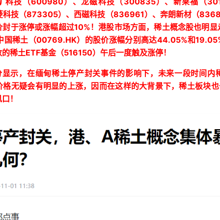
600980
300835
30
矿科技（
）、龙磁科技（
）、新莱福（
873305
836961
836
菱科技（
）、西磁科技（
）、奔朗新材（
10%
价封于涨停或涨幅超过
！港股市场方面，
稀土概念股也明显
00769.HK
44.05%
19.05
中国稀土
（
）的股价
涨幅分别高达
和
ETF
516150
数的稀土
基金（
）午后一度触及涨停！
分显示，在
缅甸稀土停产封关事件的影响下，未来一段时间内
价格无疑会有明显的上涨，因而在这样的大背景下，稀土板块也
风口！