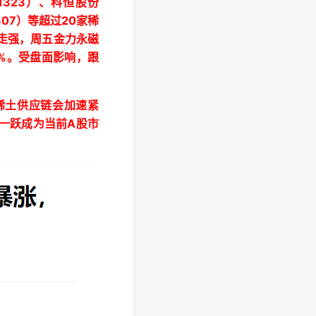
1323
）、科恒股份
807
20
）等超过
家稀
走强，周五金力永磁
%
。受盘面影响，跟
稀土供应链会加速紧
A
一跃成为当前
股市