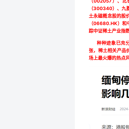
002057
（
）、北
300340
（
）、九
土永磁概念股的股
06680.HK
（
）和
踪中证稀土产业指
种种迹象已充
张，稀土相关产品
场上最火爆的热点