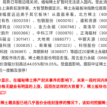
，局势已导致边境关闭，缅甸稀土矿暂时无法进入国内。受此消
始上演疯狂涨停潮，大智慧数据显示，稀土永磁板块指数位居周
60
涨幅度远远高于其它板块！从盘面来看，北方稀土（
600259
600010
60
晟有色（
）、包钢股份（
）、盛和资源（
002378
300748
00
源钨业（
）、金力永磁（
）、英洛华（
600366
000970
30
波韵升（
）、中科三环（
）、正海磁材（
301141
688077
00
科磁业（
）、大地熊（
）、中钢天源（
300835
301323
30
磁科技（
）、新莱福（
）、科恒股份（
836961
836807
20
科技（
）、奔朗新材（
）等超过
家稀土永磁
066
！港股市场方面，
稀土概念股也明显走强，周五金力永磁
（
44.05%
19.05%
价
涨幅分别高达
和
。受盘面影响，跟踪中证稀土
后一度触及涨停！
分显示，在
缅甸稀土停产封关事件的影响下，未来一段时间内
价格无疑会有明显的上涨，因而在这样的大背景下，稀土板块也
风口！
在稀土概念股已经几乎股价全线封涨停的情况下，该如何挖掘稀