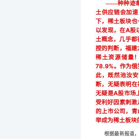
——种种迹
土供应链会加速
下，稀土板块也
A
以发现，在
股
土概念，几乎都
授的判断，
福建
稀土资源储量
78.9%
。
作为
俄
此，既然
池汝安
断，无疑表明在
A
无疑是
股市场
受利好因素刺激
的上市公司，青
举成为稀土板块
根据最新报道