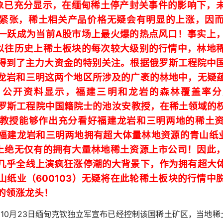
象已充分显示，在
缅甸稀土停产封关事件的影响下，
紧张，稀土相关产品价格无疑会有明显的上涨，因
A
一跃成为当前
股市场上最火爆的热点风口！事实上
以往历史上稀土板块的每次较大级别的行情中，林地
得到了主力大资金的特别关注。
根据
俄罗斯工程院中
龙岩和三明这两个地区所涉及的广袤的林地中，无疑
！
公开资料显示，福建三明和龙岩的森林覆盖率分
罗斯工程院中国籍院士的
池汝安
教授，在稀土领域的
教授能够作出
充分看好福建龙岩和三明两地的稀土
福建龙岩和三明两地拥有超大体量林地资源的青
山纸
上绝无仅有的拥有大量林地稀土资源上市公司！因此
几乎全线上演疯狂涨停潮的大背景下，作为拥有超大
600103
山纸业（
）
无疑将在此
轮稀土板块的行情中
的领涨龙头！
10
23
，
月
日缅甸克钦独立军宣布已经控制该国稀土矿区，当地稀