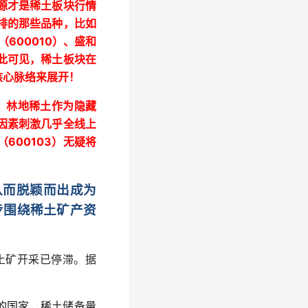
源才是稀土板块行情
排的那些品种，比如
600010
（
）、盛和
此可见，稀土板块在
核心脉络来展开！
，林地稀土作为隐藏
因素刺激几乎全线上
600103
（
）
无疑将
从而脱颖而出成为
步围绕稀土矿产资
土矿开采已停滞。据
的国家，稀土储备量