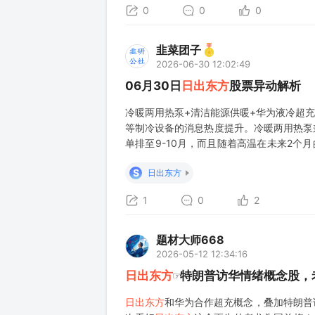
势突出。 [太阳]展望远景，AI景气的确
0
0
0
韭菜团子
2026-06-30 12:02:49
06月30日
日出东方
股票异动解析
冷暖两用热泵+清洁能源供暖+华为液冷超充
等制冷设备的消息热度提升。冷暖两用热泵兼
单排至9-10月，而且随着高温在未来2个
比近30%，产品涵盖冷暖、 热水、 泳
S
日出东方
分电燃热产品及烟机灶具等智能厨电
1
0
2
题材大师668
2026-05-12 12:34:16
日出东方
☞特朗普访华情绪概念股，
日出东方
和华为合作超充概念，叠加特朗普