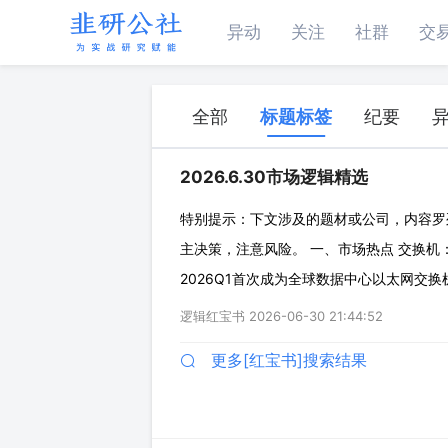
异动
关注
社群
交
全部
标题标签
纪要
2026.6.30市场逻辑精选
特别提示：下文涉及的题材或公司，内容罗
主决策，注意风险。 一、市场热点 交换机
2026Q1首次成为全球数据中心以太网交换机市
一。 ◇原因：源自NV将Spectrum交换机与
逻辑红宝书
2026-06-30 21:44:52
络
更多[红宝书]搜索结果