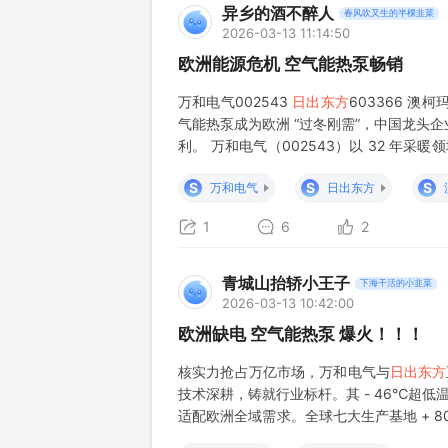
异乡的酒不醉人
春风吹又生的半棵韭菜
2026-03-13 11:14:50
欧洲能源危机 空气能热泵畅销
万和电气002543
日出东方
603366 
气能热泵成为欧洲 “过冬刚需”，中国龙头
利。 万和电气（002543）以 32 年
欧洲气候，3500 + 项专利筑牢技术护城
S
S
S
万和电气
日出东方
1
6
2
青城山抬轿小王子
下海干活的小韭菜
2026-03-13 10:42:00
欧洲缺电 空气能热泵 爆火！！！
核实力抢占万亿市场，万和电气与
日出东方
技术深耕，铸就行业标杆。其 - 46℃超低温
适配欧洲全域需求。全球七大生产基地 + 80
清洁供暖的可靠选择。 欧洲能源危机下，