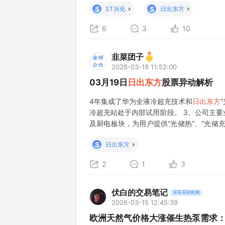
S
S
ST兴化
日出东方
6
3
10
韭菜团子
2026-03-19 11:52:00
03月19日
日出东方
股票异动解析
4年集成了华为全液冷超充技术和
日出东方
冷超充站处于内部试用阶段。 3、公司主
及厨电板块，为用户提供“光储热”、“光储
阳能产品、部分电燃热产品及烟机灶具等智
S
日出东方
2
1
3
伏白的交易笔记
买买买的机构
2026-03-15 12:45:39
欧洲天然气价格大涨催生热泵需求