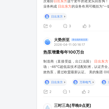
次看好
日出东方
这个更牛的老龙头回首掏
业务构成
日出东方
的业务布局可概括为“一纵
是公司的核心优势领域，主要包括太阳能光
S
日出东方
0
3
3
大势所至
满仓搞的老韭菜
2026-04-11 00:16:17
热泵增量每年100万台
制造商（直接受益，出口法国）
日出东方
场；-46℃超低温技术适配欧洲，认证齐全。 万
效热泵，通过欧盟最新认证。 美的集团 (0
家 (600690) 欧洲本土化生产，热泵 + 热
S
S
S
日出东方
万和电气
2
1
2
三时三岛[早晚9点更]