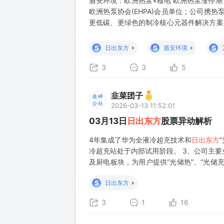
盾安环境：欧洲热泵+核电 欧洲热泵涨停潮
欧洲热泵协会(EHPA)会员单位；公司携热泵
更低碳、更绿色的制冷核心元器件解决方案；
候区空气源热泵关键技术开发与应用》项目
评价方面取得重大突破,荣获中国机械工业科学
S
S
S
日出东方
盾安环境
3
3
5
韭菜团子
2026-03-13 11:52:01
03月13日
日出东方
股票异动解析
4年集成了华为全液冷超充技术和
日出东方
冷超充站处于内部试用阶段。 3、公司主
及厨电板块，为用户提供“光储热”、“光储
阳能产品、部分电燃热产品及烟机灶具等智
S
日出东方
3
1
16