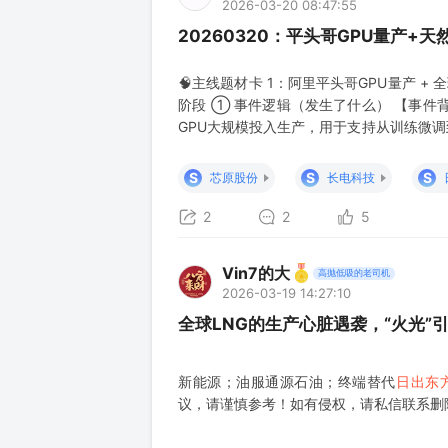
2026-03-20 08:47:55
20260320：平头哥GPU量产+天然
🧠主线题材卡 1：阿里平头哥GPU量产 +
阶段 ① 事件逻辑（发生了什么） 【事件
GPU大规模投入生产，用于支持从训练微调
全球算力将持续紧缺，平头哥的价值不仅在于
出，2026年AI相关主芯片、周边IC需求
S
S
S
芯原股份
长电科技
2
2
5
Vin7的大
高抛低吸的老司机
2026-03-19 14:27:10
全球LNG的生产心脏遇袭，“火光
新能源；油服通源石油；终端替代
日出东
议，请谨慎参考！如有侵权，请私信联系删