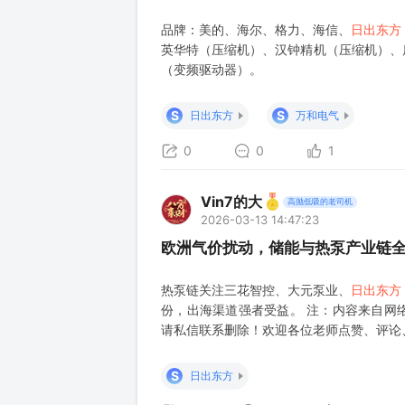
品牌：美的、海尔、格力、海信、
日出东方
英华特（压缩机）、汉钟精机（压缩机）、
（变频驱动器）。
S
S
日出东方
万和电气
0
0
1
Vin7的大
高抛低吸的老司机
2026-03-13 14:47:23
欧洲气价扰动，储能与热泵产业链
热泵链关注三花智控、大元泵业、
日出东方
份，出海渠道强者受益。 注：内容来自网
请私信联系删除！欢迎各位老师点赞、评论
S
日出东方