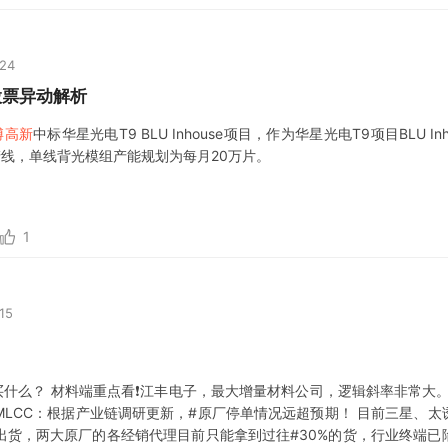
:24
股票异动解析
博高新
中标华星光电T9 BLU Inhouse项目，作为华星光电T9项目BLU I
线，单线背光模组产能规划为每月20万片。
1
15
买什么？ 材料端重点看❗️江丰电子，最大增量材料公司，逻辑斜率非常大。另
Z】MLCC：根据产业链调研更新，#原厂停单情况远超预期！ 目前三星、太
出货，两大原厂的各经销代理目前只能拿到过往#30%的货，行业终端已