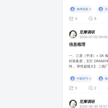
缺货情况，#7-8月开始
博弈短期因素、把握核心产
S
S
翰博高新
兴
4
8
尼摩调研
2026-07-02 09:05:
信息梳理
一、三星（平泽）+ SK 海
封装集群，主打 DRAM/H
吨， 弹性超级大】 二线厂商
锁了，量稳了） 3.氢氟
和思考——260702 ML
S
S
中船特气
翰
5
2
尼摩调研
2026-06-30 16:57: