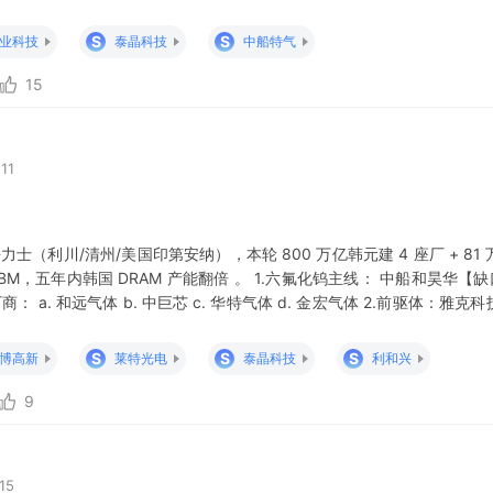
才是MLCC行业的阶段缺货高点、涨价主升浪刚刚起步； #目前仍是涨价初
业趋势、买在分歧时！ 风险提示：产品涨价不及预期、AI需求不及预期
S
S
业科技
泰晶科技
中船特气
15
11
力士（利川/清州/美国印第安纳），本轮 800 万亿韩元建 4 座厂 + 81
BM，五年内韩国 DRAM 产能翻倍 。 1.六氟化钨主线： 中船和昊华【缺口
： a. 和远气体 b. 中巨芯 c. 华特气体 d. 金宏气体 2.前驱体：雅克
酸：多氟多 4.钼代钨靶材：有研新材，江丰电子 二、市场几个热点问题我
CC涨价细节确认
S
S
S
博高新
莱特光电
泰晶科技
利和兴
9
15