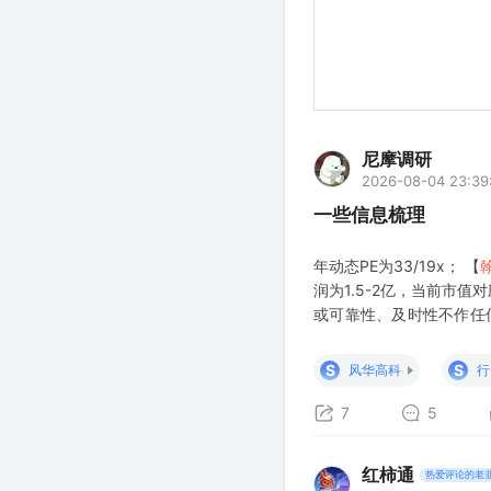
尼摩调研
2026-08-04 23:39
一些信息梳理
年动态PE为33/19x； 【
润为1.5-2亿，当前市值
或可靠性、及时性不作任
复盘记录过程，供本人分
该等信息的准确性、完整
S
S
风华高科
行
7
5
红柿通
热爱评论的老