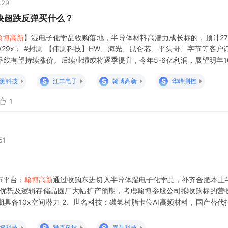
:29
块超跌反弹买什么？
翰博高新
】湿电子化学品收购落地，半导体材料高潜力成长标的，预计27年
/29x； #封测 【伟测科技】HW、海光、昆仑芯、平头哥、字节等客
品线有望持续涨价。后续业绩或将逐季提升，今年5-6亿利润，展望明年1
。 #模拟&功率 【扬杰科技】全球AI强挤占带动
S
S
S
测科技
江丰电子
翰博高新
华峰测控
1
51
市平台；
翰博高新
通过收购东进切入半导体湿电子化学品，补齐合肥本土
业优势及逻辑存储晶圆厂大幅扩产预期，考虑翰博参股公司拟收购标的营
具备10x空间潜力 2、世名科技：碳氢树脂卡位AI高频材料，国产替代
#碳氢树脂：AI时代高频刚需，需求高增+技术领先+日本垄断待破 1）#
户处验证阶段
S
S
禄科技
雅克科技
泰晶科技