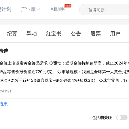
易计划
产业库
AI助手
纪要
异动
红宝书
公告
股票
用户
辑精选
金价上涨激发黄金饰品需求 ◇驱动：近期金价持续创新高，截止2024年
金饰品零售价报价接近720元/克。 ◇市场规模：我国是全球第一大黄金消费
%素金+21%玉石+15%镶嵌珠宝+铂金银饰4%+珍珠3%） ◇珠宝零售：
业绩弹性 ，另一方面存货赚钱效应直接体现，黄金珠宝店铺投资回报率高
:41:21
强，进一
结果
包括弱关联：