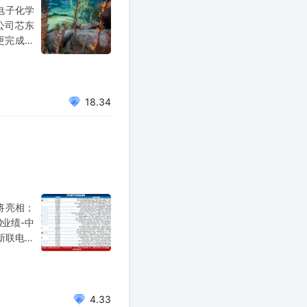
电子化学
公司芯东
更完成。
1.08亿
18.34
将亮相；
业绩-中
新联电子
（上海翰
改革委、
4.33