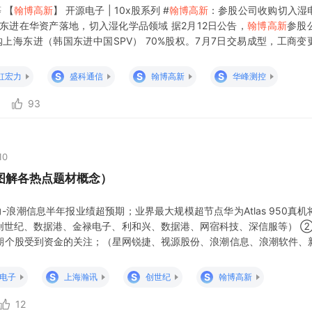
 【
翰博高新
】 开源电子 | 10x股系列 #
翰博高新
：参股公司收购切入湿
东进在华资产落地，切入湿化学品领域 据2月12日公告，
翰博高新
参股
收购上海东进（韩国东进中国SPV） 70%股权。7月7日交易成型，工商变
子化学品。 财务：标的2025年1-10月合并营收13.03亿元，净利润
S
S
S
虹宏力
盛科通信
翰博高新
华峰测控
93
10
图解各热点题材概念）
-浪潮信息半年报业绩超预期；业界最大规模超节点华为Atlas 950真机
创世纪、数据港、金禄电子、利和兴、数据港、网宿科技、深信服等） ②
期个股受到资金的关注；（星网锐捷、视源股份、浪潮信息、浪潮软件、
号乙首飞锁定7月10日至13日期间， 验证首创的“海上网系回收”技术；
、 魅视科技、蜀道装备 等） ④AI应用-人力资源社会保障部、国家发展
S
S
S
电子
上海瀚讯
创世纪
翰博高新
12