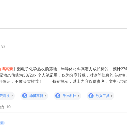
:33
翰博高新
】湿电子化学品收购落地，半导体材料高潜力成长标的，预计27
对应动态估值为38/29x 个人笔记用，仅为分享转载，对该等信息的准确
何保证，不做买卖推荐！！！ 特别提示：以上内容仅供参考，文中仅为
析和历史查阅使用，不做买卖个股推荐。本作者力求本文所涉信息准确可
性或可靠性
S
S
S
云科技
翰博高新
千岸科技
欣兴工具
19
韭菜