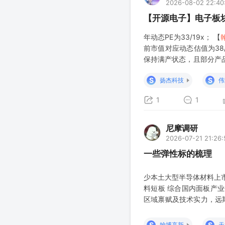
2026-08-02 22:40
【开源电子】电子板
年动态PE为33/19x； 【
前市值对应动态估值为38
保持满产状态，且部分产
应27年动态估值约为19x
S
S
扬杰科技
伟
1
1
尼摩调研
2026-07-21 21:26:
一些弹性标的梳理
少本土大型半导体材料上
料短板 综合国内面板产
区域禀赋及技术实力，远期
垄断【东北计算机】 1??
先： M9已跑通、日本客
S
S
翰博高新
天