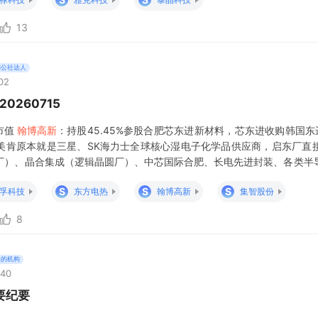
13
的公社达人
02
0260715
市值
翰博高新
：持股45.45%参股合肥芯东进新材料，芯东进收购韩国
美肯原本就是三星、SK海力士全球核心湿电子化学品供应商，启东厂直
厂）、晶合集成（逻辑晶圆厂）、中芯国际合肥、长电先进封装、各类半
平台；
翰博高新
通过收购东进切入半导体湿电子化学品，补齐合肥本土半
S
S
S
孚科技
东方电热
翰博高新
集智股份
8
年的机构
:40
要纪要