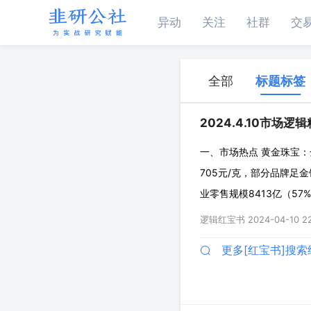
异动
关注
社群
交
全部
标题标签
2024.4.10市场逻
一、市场热点 黄金珠宝：
705元/克，部分品牌足
业零售规模8413亿（57
接带动销售收入增长带来
逻辑红宝书
2024-04-10 22
后，投资新开店意愿或增
更多[红宝书]搜索