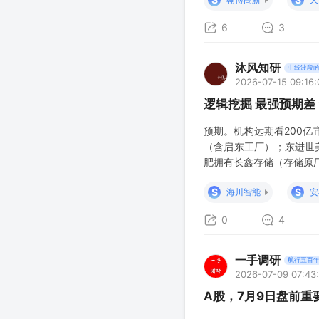
6
3
沐风知研
中线波段
2026-07-15 09:16:
逻辑挖掘 最强预期差 2
预期。机构远期看200亿
（含启东工厂）；东进世
肥拥有长鑫存储（存储原
本土大型半导体材料上市
S
S
海川智能
安
0
4
一手调研
航行五百
2026-07-09 07:43
A股，7月9日盘前重