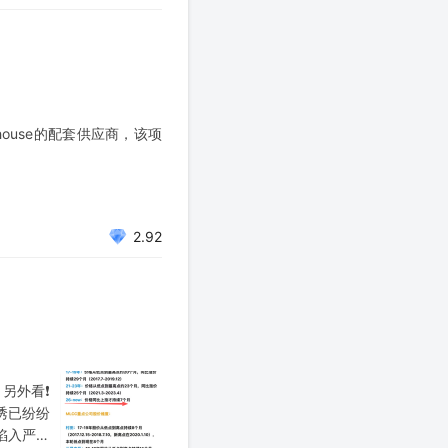
nhouse的配套供应商，该项
2.92
外看❗️
诱已纷纷
陷入严重