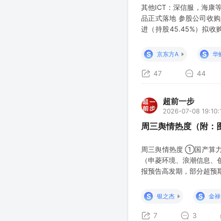
其他ICT：深信服，海康等
品正式落地 参股公司收购
进（持股45.45%）拟
产品：刻蚀液、剥离液等湿电
元，据测算
S
S
京东方A
华
47
44
超前一步
2026-07-08 19:10:
周三舆情热度（附：
周三舆情热度 ①国产算力
（申菱环境、浪潮信息、
报预告高发期，部分超预
等） ③商业航天-长征十
讯、华菱线缆 、金禄电子
S
S
银之杰
金禄
工
7
3