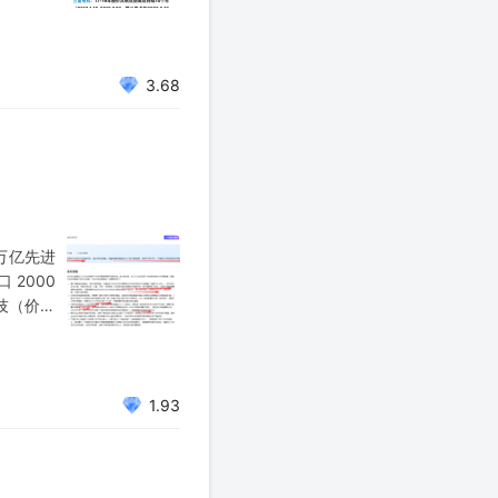
期、无需
等
3.68
 万亿先进
 2000
科技（价格
们的交流
1.93