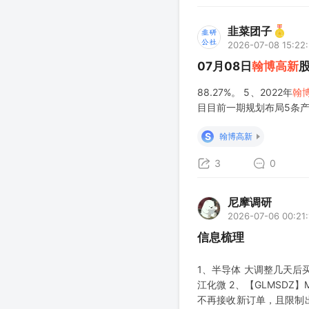
韭菜团子
2026-07-08 15:22
07月08日
翰博高新
88.27%。 5、2022年
翰
目目前一期规划布局5条产
S
翰博高新
3
0
尼摩调研
2026-07-06 00:21:
信息梳理
1、半导体 大调整几天后
江化微 2、【GLMSD
不再接收新订单，且限制