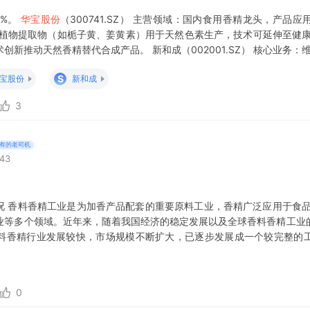
0%。
华宝股份
（300741.SZ） 主营领域：国内食用香精龙头，产品
分植物提取物（如栀子黄、姜黄素）用于天然色素生产，技术可延伸至健康
新推动天然香精替代合成产品。 新和成（002001.SZ） 核心业务：
素）双主线。 技术优势：β-胡萝卜素属于天然色素范
S
宝股份
新和成
3
有的老司机
:43
况 香料香精工业是为加香产品配套的重要原料工业，香精广泛应用于食品
业等多个领域。近年来，随着我国经济的稳定发展以及全球香料香精工业
料香精行业发展较快，市场规模不断扩大，已逐步发展成一个较完整的
等多个细分发展方向，属于成长性行业。 香料香精行
0