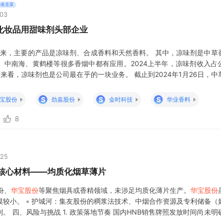
的老韭菜
:03
化妆品用甜味剂头部企业
以来，主要的产品是凉味剂、合成香料和天然香料。 其中，凉味剂是中草
、中南海、黄鹤楼等很多香烟中都有应用。2024上半年，凉味剂收入占
角度来看，凉味剂也是公司最在乎的一块业务。 截止到2024年1月26日，
共投入941万元，凉味剂的投入金额就占了53.13%。 从中草香料的产
场的产品主要是凉味剂！ 更关键的是，凉味剂除了可以应用于烟草中之
S
S
S
宝股份
劲嘉股份
金时科技
华业香料
8
:25
）核心材料——均质化烟草薄片
份、
华宝股份
等聚焦烟具或香精领域，未涉足均质化薄片生产。
华宝股份
模较小。 ◦ 护城河：集友股份的稠浆法技术、中烟合作资源及专利储备（
。 四、风险与挑战 1. 政策落地节奏 国内HNB销售牌照发放时间尚未