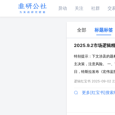
异动
关注
社群
交
全部
标题标签
2025.9.2市场逻辑
特别提示：下文涉及的题
主决策，注意风险。 一、
日，特斯拉发布《宏伟蓝图
体上发帖称，预计将在20
逻辑红宝书
2025-09-02 2
应商电话会议，上调202
更多[红宝书]搜索