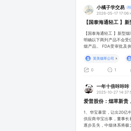
小橘子学交易
只
2026-05-17 17:06:
【国泰海通轻工 】新
【国泰海通轻工 】新型烟
明确以下两列产品不会受
烟产品。 FDA受审批及
MGO、25年起在美推
S
S
英美烟草公司
前''所有未经授权产品原
0
1
一年十倍咔咔咔
2025-10-27 14:37:
爱普股份：烟草新贵
1、华宝暴雷，让出20
供应商华宝出事，董事长
逐步丢失，中烟体系将极