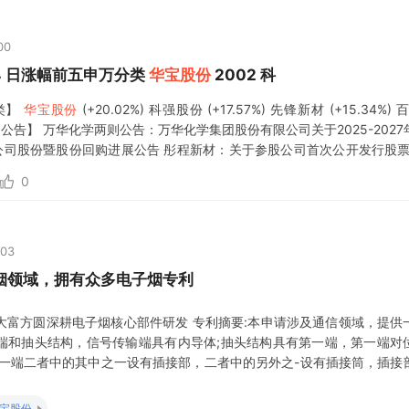
00
04 日涨幅前五申万分类
华宝股份
2002 科
类】
华宝股份
(+20.02%) 科强股份 (+17.57%) 先锋新材 (+15.34%) 
市公司公告】 万华化学两则公告：万华化学集团股份有限公司关于2025-20
购公司股份暨股份回购进展公告 彤程新材：关于参股公司首次公开发行股票
分配预
0
:03
烟领域，拥有众多电子烟专利
大富方圆深耕电子烟核心部件研发 专利摘要:本申请涉及通信领域，提供
端和抽头结构，信号传输端具有内导体;抽头结构具有第一端，第一端对
第一端二者中的其中之一设有插接部，二者中的另外之-设有插接筒，插接
基于上述结构，可经由插接部与插接筒之间的插接配合和耦合连接，而实
接。基于此，插接部与插接筒之间无需设置焊点，插接部的外周面与插接
宝股份