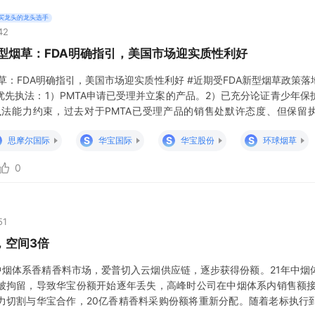
买龙头的龙头选手
42
型烟草：FDA明确指引，美国市场迎实质性利好
草：FDA明确指引，美国市场迎实质性利好 #近期受FDA新型烟草政策
优先执法：1）PMTA申请已受理并立案的产品。2）已充分论证青少年保
执法能力约束，过去对于PMTA已受理产品的销售处默许态度、但保留执法权
广销售）。本次核心变化：FDA首次以书面形式公开承诺在符合特定条件
S
S
S
思摩尔国际
华宝国际
华宝股份
环球烟草
则上都可能
0
51
，空间3倍
亿中烟体系香精香料市场，爱普切入云烟供应链，逐步获得份额。21年中烟
被拘留，导致华宝份额开始逐年丢失，高峰时公司在中烟体系内销售额接
力切割与华宝合作，20亿香精香料采购份额将重新分配。随着老标执行