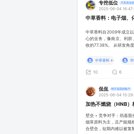
专挖低位
只买龙头
2025-06-04 16:47
中草香料：电子烟、
中草香料自2009年成立
心的业务，像南京、利群
收的77.38%。 从研发
五个项目正在研发，预计一
看，公司布局下游烟草市
S
S
中草香料
华
以
10
6
侃侃
绝不追高的散户
2025-06-04 15:29
加热不燃烧（HNB
壁垒 ◦ 竞争对手：劲嘉股
烟草原料为主，且产能规
合壁垒，短期内难以被复制