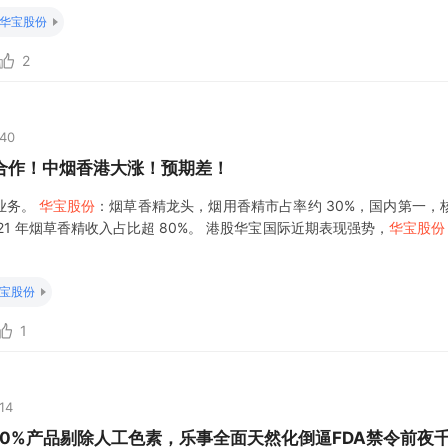
洗牌。爱普作为国内香精香料龙头企业，将充分受益。公司在25年初的
华宝股份
9月的9.15亿新招标中，爱普
2
:40
合作！中烟香港大涨！预期差！
业务。
华宝股份
：烟草香精龙头，烟用香精市占率约 30%，国内第一，
21 年烟草香精收入占比超 80%。 港股华宝国际近期表现强势，
华宝股份
宝股份
1
14
60%产品剔除人工色素，乐事全面天然化倒逼FDA禁令前夜