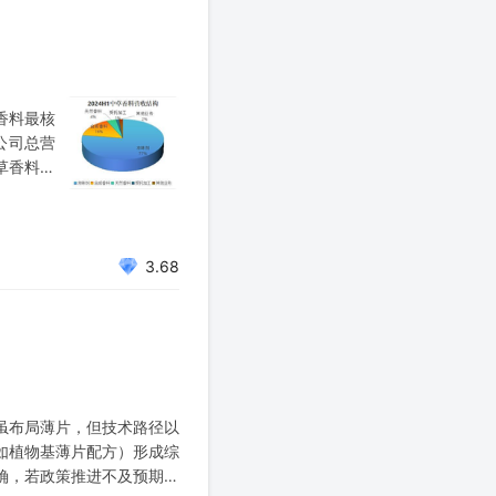
香料最核
公司总营
中草香料有
品格局来
外，还可
3.68
虽布局薄片，但技术路径以
如植物基薄片配方）形成综
明确，若政策推进不及预期，