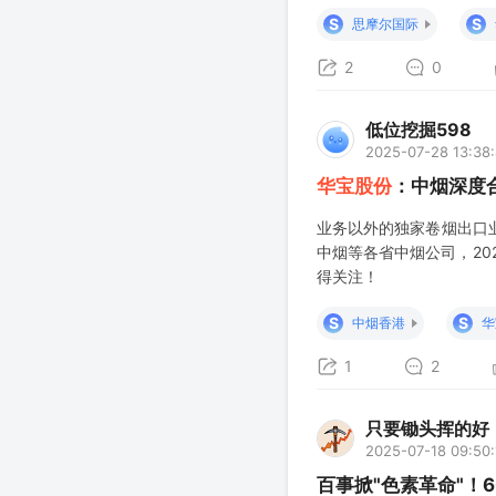
招标，供应格局有望重新
S
S
思摩尔国际
精香料核心供应商，在25年
2
0
低位挖掘598
2025-07-28 13:38
华宝股份
：中烟深度
业务以外的独家卷烟出口
中烟等各省中烟公司，20
得关注！
S
S
中烟香港
华
1
2
只要锄头挥的好
2025-07-18 09:50:
百事掀"色素革命"！