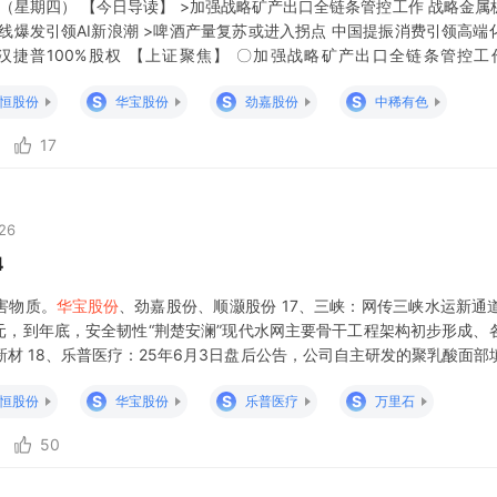
早知道 （星期四） 【今日导读】 >加强战略矿产出口全链条管控工作 战略金
线爆发引领AI新浪潮 >啤酒产量复苏或进入拐点 中国提振消费引领高端
汉捷普100%股权 【上证聚焦】 〇加强战略矿产出口全链条管控
金属板块4日大幅上涨，小金属指数涨幅居前，广晟有色、中钨高新等多股
S
S
S
恒股份
华宝股份
劲嘉股份
中稀有色
控，严防战
17
:26
4
害物质。
华宝股份
、劲嘉股份、顺灏股份 17、三峡：网传三峡水运新通
亿元，到年底，安全韧性“荆楚安澜”现代水网主要骨干工程架构初步形成、
材 18、乐普医疗：25年6月3日盘后公告，公司自主研发的聚乳酸面
）注册批准，标志着公司正式进入皮肤科领域；童颜针国内2021年市
S
S
S
恒股份
华宝股份
乐普医疗
万里石
50