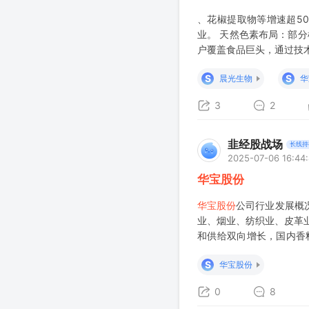
、花椒提取物等增速超5
业。 天然色素布局：部
户覆盖食品巨头，通过技术创
料（β-胡萝卜素等天然色
S
S
晨光生物
华
3
2
韭经股战场
长线持
2025-07-06 16:44
华宝股份
华宝股份
公司行业发展概
业、烟业、纺织业、皮革
和供给双向增长，国内香
精、日用香精、烟用香精
S
华宝股份
0
8