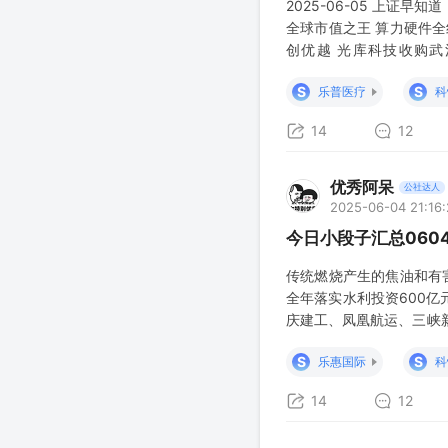
2025-06-05 上证
全球市值之王 算力硬件全
创优越 光库科技收购武
———————— 有色
S
S
乐普医疗
科
国多地多措并举、加强管
14
12
优秀阿呆
公社达人
2025-06-04 21:16
今日小段子汇总060
传统燃烧产生的焦油和有
全年落实水利投资600
庆建工、凤凰航运、三峡新
药品监督管理局（NMPA
S
S
乐惠国际
科
14
12