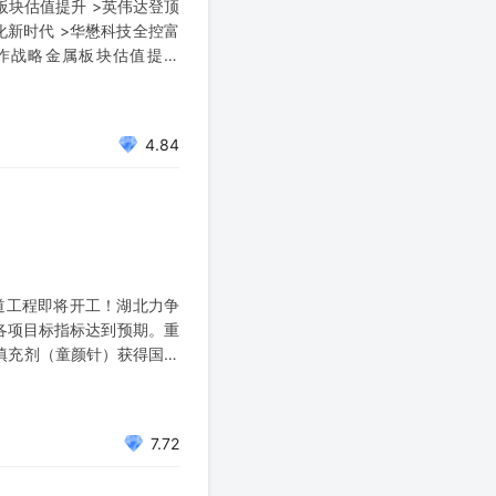
属板块估值提升 >英伟达登顶
化新时代 >华懋科技全控富
工作战略金属板块估值提升
领涨。据相关媒体报道，全
4.84
道工程即将开工！湖北力争
各项目标指标达到预期。重
部填充剂（童颜针）获得国家
7.72