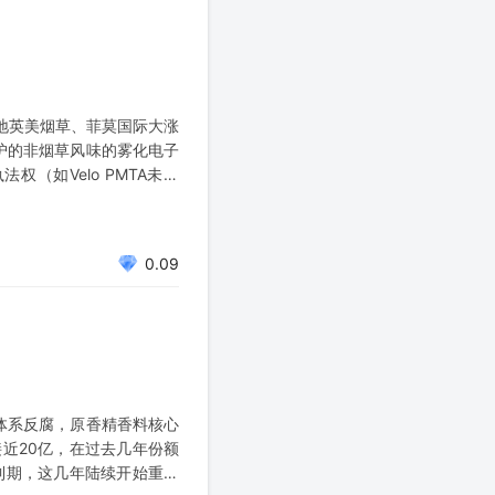
落地英美烟草、菲莫国际大涨
护的非烟草风味的雾化电子
（如Velo PMTA未获
时放弃优先执法权，#与此
0.09
体系反腐，原香精香料核心
近20亿，在过去几年份额
到期，这几年陆续开始重新