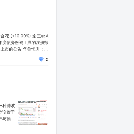
百合花 (+10.00%) 渝三峡A
27年度债务融资工具的注册报
上市的公告 华鲁恒升：关
0
一种滤波
位设置于
部与插接
现内导体
筒的内筒