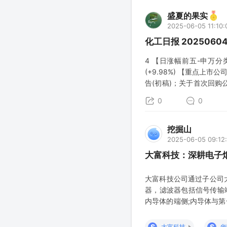
盛夏的果实
2025-06-05 11:10:
化工日报 202506
4 【日涨幅前五-申万分
(+9.98%) 【重点上
告(初稿)；关于首次回
于调整2024年年度利润
0
0
挖掘山
2025-06-05 09:12
大富科技：深耕电子
大富科技公司通过子公司
器，滤波器包括信号传输
内导体的端侧;内导体与
筒插接配合并耦合连接。
与抽头结构之间的耦合连
S
S
大富科技
华