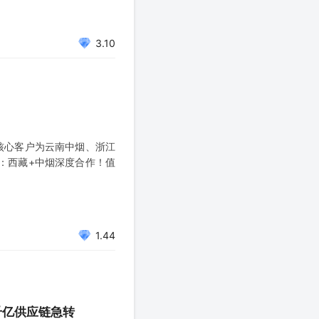
招标中中标，成为云烟的香
3.10
核心客户为云南中烟、浙江
：西藏+中烟深度合作！值
1.44
千亿供应链急转