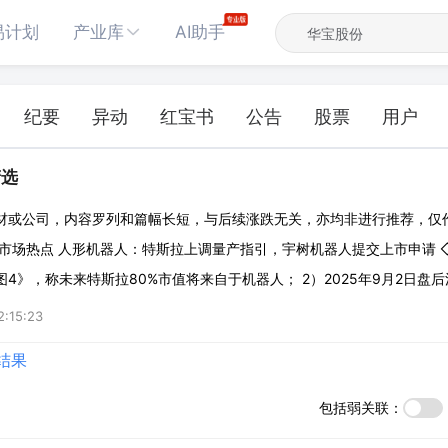
易计划
产业库
AI助手
纪要
异动
红宝书
公告
股票
用户
精选
材或公司，内容罗列和篇幅长短，与后续涨跌无关，亦均非进行推荐，仅
市场热点 人形机器人：特斯拉上调量产指引，宇树机器人提交上市申请 ◇驱
4》，称未来特斯拉80%市值将来自于机器人； 2）2025年9月2日盘
25年10月至12月期间向证券交易所提交上市申请文件。 ◇特斯拉：据
2:15:23
6年机器人量产指
结果
包括弱关联：