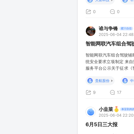
壁之间的耦合面积较大，
0
0
谁与争锋
蜜汁自信
2025-06-04 22:48
智能网联汽车组合驾
智能网联汽车组合驾驶辅
统安全要求立项制定 来
服务平台公示关于征求《
《智能网联汽车组合驾驶
S
S
贵航股份
中
草单位包括中国汽车技术
9
17
小韭菜
奉旨割肉
2025-06-04 22:20
6月5日三大报