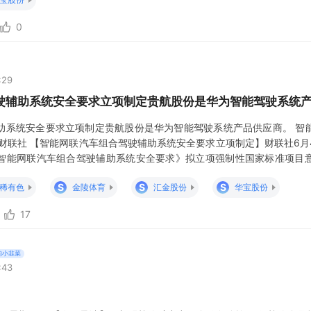
从而
0
:29
驶辅助系统安全要求立项制定贵航股份是华为智能驾驶系统
助系统安全要求立项制定贵航股份是华为智能驾驶系统产品供应商。 智
自财联社 【智能网联汽车组合驾驶辅助系统安全要求立项制定】财联社6月
智能网联汽车组合驾驶辅助系统安全要求》拟立项强制性国家标准项目
辅助系统安全要求》由工信部提出，委托全国汽车标准化技术委员会智能
S
S
S
稀有色
金陵体育
汇金股份
华宝股份
研究中心有限公司、东风汽车集团股份有
17
的小韭菜
:43