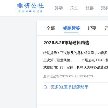
异动
关注
社群
交
全部
标题标签
纪要
2026.5.25市场逻辑精选
特别提示：下文涉及的题材或公司，内容罗
主决策，注意风险。 一、市场热点 EDA：
式提出“韬（τ）定律，机构认为核心是通过E
求），结合先进制程（中心N+1、N+2）、先
逻辑红宝书
2026-05-25 22:04:23
研报，AI算力需求推动下，
更多[红宝书]搜索结果