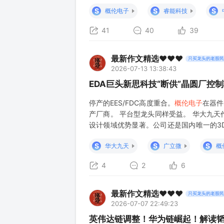
求，本次WAIC将展出其面向AI芯片的新
S
S
S
概伦电子
睿能科技
41
40
39
最新作文精选❤️❤️❤️
只买龙头的老股民
2026-07-13 13:38:43
EDA巨头新思科技“断供”晶圆厂控
停产的EES/FDC高度重合。
概伦电子
在器件
产厂商。 平台型龙头同样受益。 华大九天
设计领域优势显著。公司还是国内唯一的3D 
大九天双双涨超10%，广立微涨超3%——
S
S
S
华大九天
广立微
概
4
2
6
最新作文精选❤️❤️❤️
只买龙头的老股民
2026-07-07 22:49:23
英伟达链调整！华为链崛起！解读