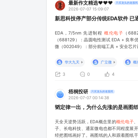
最新作文精选❤️❤️❤️
只买龙头的老股民
2026-07-07 15:09:07
新思科技停产部分传统EDA软件 已
EDA，7/5nm 先进制程
概伦电子
（68
（688129）：晶圆电性测试 EDA + 良率
微（002049）：部分前端工具 + 安全芯
S
S
S
华大九天
广立微
概
3
0
4
梧桐投研
只买龙头的老股民
2026-07-07 00:14:38
韬定律一出，为什么先涨的是画图
天全天逆势活跃，EDA概念里的
概伦电子
、
子、长电科技、通富微电也都不同程度展开
经把图纸画好了。画图纸的人和跟着图纸干