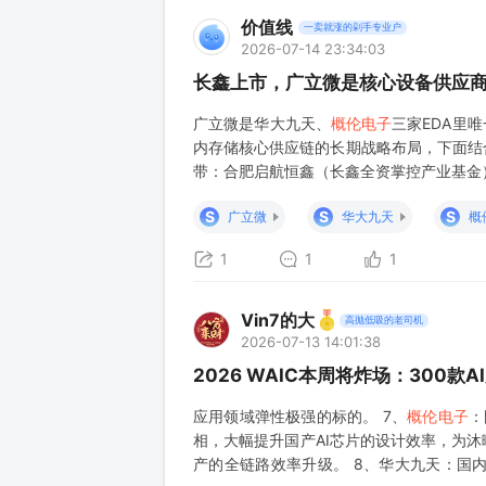
价值线
一卖就涨的剁手专业户
2026-07-14 23:34:03
长鑫上市，广立微是核心设备供应
广立微是华大九天、
概伦电子
三家EDA里
内存储核心供应链的长期战略布局，下面结
带：合肥启航恒鑫（长鑫全资掌控产业基金
司 实控方：长鑫科技集团旗下长鑫芯聚10
S
S
S
广立微
华大九天
概
1
1
1
Vin7的大
高抛低吸的老司机
2026-07-13 14:01:38
2026 WAIC本周将炸场：300
应用领域弹性极强的标的。 7、
概伦电子
：
相，大幅提升国产AI芯片的设计效率，为
产的全链路效率升级。 8、华大九天：国