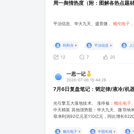
周一舆情热度（附：图解各热点题
平治信息、华大九天、盛景微 、
概伦电子
、
S
S
S
利和兴
平治信息
上
12
7
20
一思一记
2026-07-06 15:44:28
7月6日复盘笔记：韬定律/液冷/机
光引擎五大落地技术。 涨停板：
概伦电子
中天精装 其他强势股：华大九天、微导纳米
母净利润92亿元至110亿元，同比增长622
价20%的消息属实，三星已经通过口头报
交期拉长 提醒客户提前半年下单
S
S
S
概伦电子
中国长城