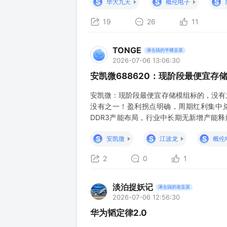
S
S
S
华大九天
概伦电子
19
26
11
TONGE
满仓搞的半棵韭菜
2026-07-06 13:06:30
安凯微688620：现阶段最便宜
安凯微：现阶段最便宜存储模组标的，没有
没有之一！盈利拐点明确，周期红利集中兑现
DDR3产能布局，行业中长期无新增产能释
冲高至10美金；安防配套模组同步涨价20
S
S
S
安凯微
江波龙
概伦
握低价库存，拐点已落地 #公司20
2
0
1
淡泊捉妖记
满仓搞的老韭菜
2026-07-06 12:56:30
华为韬定律2.0