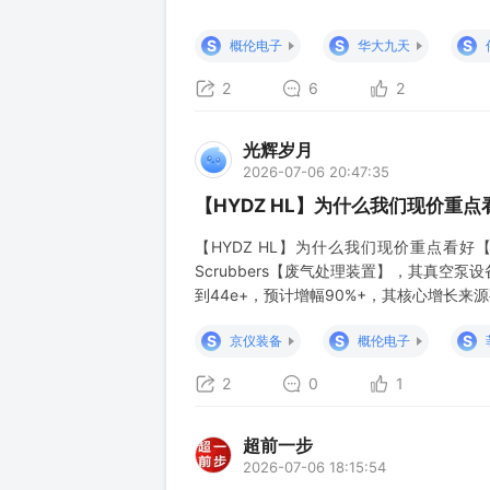
产芯片提供了一条独立于存储涨价周期的新叙
降温：涨价利好，为什么没能提振情绪 再
S
S
S
概伦电子
华大九天
2
6
2
光辉岁月
2026-07-06 20:47:35
【HYDZ HL】为什么我们现价重
【HYDZ HL】为什么我们现价重点看好【京
Scrubbers【废气处理装置】，其真空泵
到44e+，预计增幅90%+，其核心增长来
单9万片，合计订单18e 》先进逻辑：公
S
S
S
京仪装备
概伦电子
力
2
0
1
超前一步
2026-07-06 18:15:54