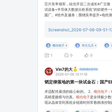
芯片良率领军，硅光开启二次成长#广立微：
试设备+半导体大数据分析系统”的软硬件
圆厂。#软件及服务：围绕良率提升+电性
深度参与国产工艺开发。基于良率业务基础
等EDA工具品类。#电芯片WAT设备：晶圆
Screenshot_2026-07-06-09-51-13
S
S
S
概伦电子
华大九天
1
0
0
Vin7的大
高抛低吸的老司机
2026-07-06 13:11:16
韬定律落地的第一块试金石：国产E
术适配性最强的核心标的。 2、
概伦电子
：
高精度建模与仿真。
概伦电子
是全球极少数
现从晶体管到系统全链路时间常数精准控制
仿真能力，叠加国资持续增持，2025年