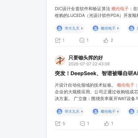
DIC设计全套软件和验证算法
概伦电子
：在
收购的LUCEDA（光设计软件PDA）开发顺
S
S
S
华大九天
概伦电子
1
1
2
只要锄头挥的好
2026-07-07 22:43:09
突发！DeepSeek、智谱被曝自
片设计自动化领域的技术短板。
概伦电子
企业的大规模应用。公司正通过收购锐成芯微
决方案。 广立微：围绕良率展开WAT设备
术相结合的全流程解决方案。其产品和服务覆
S
S
S
华大九天
概伦电子
5
1
1