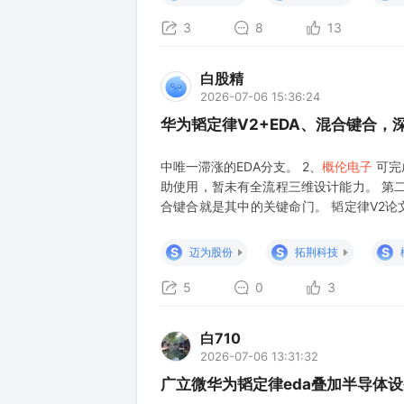
3
8
13
白股精
2026-07-06 15:36:24
华为韬定律V2+EDA、混合键合，
中唯一滞涨的EDA分支。 2、
概伦电子
可完
助使用，暂未有全流程三维设计能力。 第
合键合就是其中的关键命门。 韬定律V2论
间距的比值），齿比3倍以内，折叠才有效果
关： 是国内最早实现产业化W2W混
S
S
S
迈为股份
拓荆科技
5
0
3
白710
2026-07-06 13:31:32
广立微华为韬定律eda叠加半导体