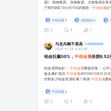
团)、鞍钢集团、首钢集团、太钢集团在香
产商巴西矿冶公司15%的股权，
中信金属
占
司5%的股权。而且，
中信金属
为全球最
80%，是中国铌市场的开拓者和领导者 有
S
S
S
中信金属
洛阳钼业
5
3
1
与龙共舞不畏高
一卖就涨的老韭菜
2025-12-24 11:42:58
铂金狂飙50%，
中信金属
坐拥8.5
铂金涨势如虹！
中信金属
董秘回复： 公司
族金属矿项目
中信金属
(601061)08
控制多少铂金资源矿藏？谢谢
中信金属
董
项目有位于南非的Platreef铂族金属矿项
（3
S
中信金属
2
3
2