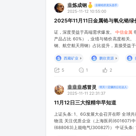
韭炼成钢
全梭哈的龙头选手
2025-11-12 10:55:00
2025年11月11日金属铬与氧化
证，深度受益于高端需求爆发。
中信金属
产品占比 60%），业绩与铬价高度相关。
钢、航空航天用钢）占比提升，直接受益于
产品用于航空航天、电子等领域，技术壁垒高
S
S
S
西藏矿业
鹏欣资源
5
1
2
韭韭韭感冒灵
明天一定赚的公社达人
2025-11-11 22:31:37
11月12日三大报精华早知道
上证头条: 1、6G发展大会召开在即 全球共商
物流 关注优质企业（上海医药(601607)
(688063)上能电气(300827)） 中
(002179)） 2、美国数据中心缺电闲置 