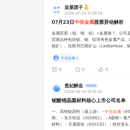
韭菜团子
2026-07-23 11:59:54
07月23日
中信金属
股票异动解析
金属贸易（铌、铜、铝）+金属铬 1、公
贸易品种包括铌、铜、铝等有色金属产品，
铌矿）、拉斯邦巴斯矿山（LasBambas，
属矿业资产，以及西部超导和中博世金等境
S
中信金属
年产能达12000吨，采用铬铁矿无
0
0
0
贵妃醉韭
中线波段
2026-06-14 16:16:32
铌酸锂晶圆材料核心上市公司名单
一、高纯铌原料（最上游） -
中信金属
（6
商。 - 东方钽业（000962）：A股唯
材料） - 天通股份（600330）：绝对