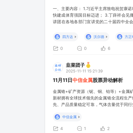
一、主要内容： 1.习近平主席致电祝贺康
快建成体育强国目标迈进； 3.丁薛祥会见
讲团在各地各部门宣讲党的二十届四中全会
介会； 6.1至10月新能源汽车产销量同比均
多措并举促进民间投资发展； 9.全国秋冬种
S
S
S
四方达
沃尔德
方正
0
0
6
韭菜团子
2025-11-11 15:21:39
11月11日
中信金属
股票异动解析
金属铬+矿产资源（铌、铜、铂等）+金属矿产
新材拥有全球技术领先的金属铬全流程生产
先、产品质量稳定可靠，气体含量优于同行
显著，同时具备了较强的资源变现及挖潜增
S
中信金属
族多金属矿）、秘鲁邦巴斯铜矿（铜矿）等
4
1
2