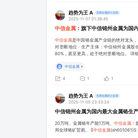
趋势为王 A
无师自通的小韭菜
2025-11-07 01:38:45
中信金属
：旗下中信锦州金属为国内
中信金属
是中国铬金属产业链的绝对龙头，
对垄断地位 · 生产主体：中信锦州金属股
80%，甚至更高，处于绝对垄断地位。 
一个典型的“小众但关键”的市场。 · 技术壁
S
中信金属
4
1
1
趋势为王 A
无师自通的小韭菜
2025-11-05 23:33:24
中信锦州金属为国内最大金属铬生
20万吨、金属铬年产能1万吨。
中信金属
：
局全球铬矿贸易。 S
中信金属
(sh601061)