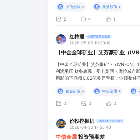
货光库、中际旭创。 - 福晶科技（00222
S
S
中信金属
天通股份
2
4
1
红柿通
热爱评论的老韭菜
2026-05-09 10:23:18
【中金全球矿业】艾芬豪矿业（IVN
【中金全球矿业】艾芬豪矿业（IVN-CN
利润承压 财务表现：受卡莫阿卡库拉减产影响
用影响下录得0.02亿美元亏损，业绩整体不及
炼）7.14万吨（其中阳极铜6.37万吨、L
S
S
S
紫金矿业
中信金属
吨
0
0
0
价投挖掘机
自学成才的公社达人
2026-04-30 17:55:40
中信金属
投资预期差