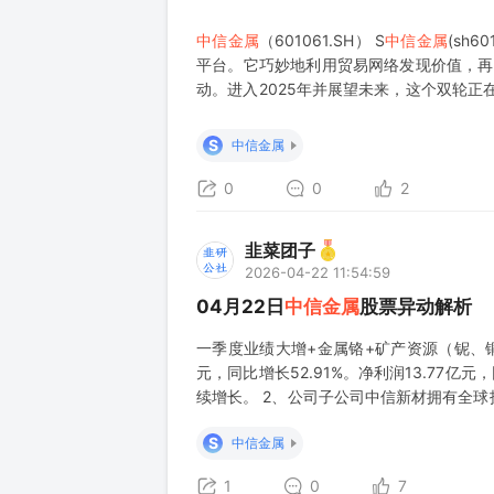
中信金属
（601061.SH） S
中信金属
(sh
平台。它巧妙地利用贸易网络发现价值，再
动。进入2025年并展望未来，这个双轮正在向
+投资"的双轮驱动 公司核心业务分两部分
S
中信金属
0
0
2
韭菜团子
2026-04-22 11:54:59
04月22日
中信金属
股票异动解析
一季度业绩大增+金属铬+矿产资源（铌、铜、铂
元，同比增长52.91%。净利润13.77亿
续增长。 2、公司子公司中信新材拥有全球
洁生产工艺，技术水平国内领先、产品质量
S
中信金属
司投资的矿产资源稀
1
0
7