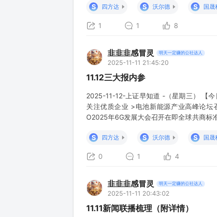
S
S
S
四方达
沃尔德
国晟
1
1
8
韭韭韭感冒灵
明天一定赚的公社达人
2025-11-11 21:45:20
11.12三大报内参
2025-11-12-上证早知道 -（星期三
关注优质企业 >电池新能源产业高峰论坛
O2025年6G发展大会召开在即全球共商标准
球统一标准制定为核心目标，这是国内6G
S
S
S
四方达
沃尔德
国晟
以“智联全球，共
0
1
4
韭韭韭感冒灵
明天一定赚的公社达人
2025-11-11 20:43:02
11.11新闻联播梳理（附详情）