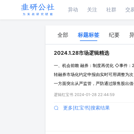
异动
关注
社群
交
全部
标题标签
纪要
2024.1.28市场逻辑精选
一、机会前瞻 融券：制度再优化 ◇事件：
转融券市场化约定申报由实时可用调整为次日
一方面突出从严监管，严防通过限售股出借
率，制约机构在信息、工具运用方面的优势
逻辑红宝书
2024-01-28 22:44:59
化，截至1月25日，全市场融券余额705亿
更多[红宝书]搜索结果