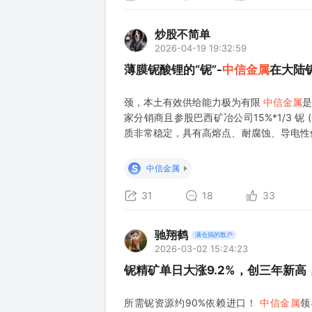
炒股不简单
2026-04-19 19:32:59
薄膜铌酸锂的“铌”-
中信金属
在大陆
颈，本土有效供给能力极为有限
中信金属
是
家分销商且参股巴西矿冶公司15%*1/3 铌
质非常稳定，具有高熔点、耐腐蚀、导电性
铁材料中加入微量的铌，能显著提高钢的强
泛应用于钢铁、高温合金、超导材料、
S
中信金属
31
18
33
驰翔鹤
满仓搞的散户
2026-03-02 15:24:23
铌精矿单日大涨9.2%，创三年新高
所需铌资源约90%依赖进口！
中信金属
领