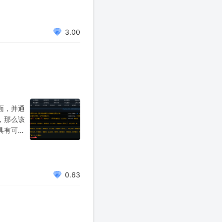
3.00
面，并通
，那么该
具有可调
机物的富
质外表面
0.63