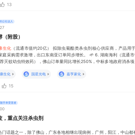
13
的公社达人
:27
酵（附股）
康生化
（流通市值约20亿） 拟除虫菊酯类杀虫剂核心供应商，产品用
庭采购需求激增，出口东南亚订单同步增长。 🌱 6. 湖南海利（流通市
荐灭蚊幼虫特效药），佛山订单量同比增长250%，中标多地政府消杀项目。 
驱蚊花露水添加驱蚊酯（有效7小时），202
S
S
康生化
国星光电
嘉亨家化
15
随手单受害者
:00
蚊，重点关注杀虫剂
热门话题之一，除了佛山，广东各地相继出现病例，广州，阳江，中山都