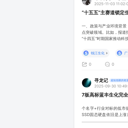
2025-11-03 11:02:
“十五五”主赛道锁定
一、政策与产业环境背景 
点突破领域。比如，报道
“十四五”时期国家推动
制剂、合成生物学应用等，
期，是全面推进乡村振兴…
S
S
钱江生化
广
中，仍
0
0
寻龙记
超短低吸的老
2025-09-30 10:49:
7板高标蓝丰生化完
个名字+行业对标的低市
SSD固态硬盘依旧是上
........................................