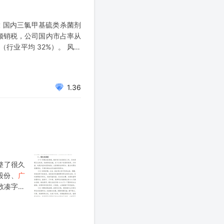
大 国内三氯甲基硫类杀菌剂
 反倾销税，公司国内市占率从
（行业平均 32%）。 风险
1.36
整了很久
股份、
广
数凑字数
 凑字数