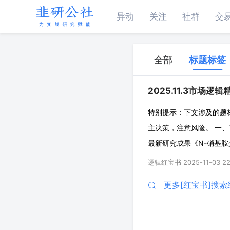
异动
关注
社群
交
全部
标题标签
2025.11.3市场逻辑
特别提示：下文涉及的题
主决策，注意风险。 一、
最新研究成果《N-硝基胺
氨官能团化，绕开传统重
逻辑红宝书
2025-11-03 22
体、具有特殊气味、毒性
更多[红宝书]搜索