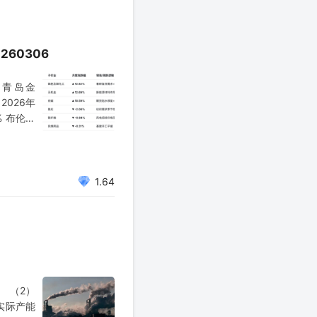
60306
% 青岛金
2026年
% 布伦特
1.64
。 （2）
实际产能