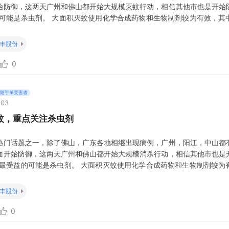
始防御，这两天广州和佛山都开始大规模灭蚊行动，相信其他市也是开始
的可能是杀虫剂。 大面积灭蚊使用化学合成药物和生物制剂较为有效，其
物杀虫剂是目前应用最广泛的选择。这些药物各有特点，需根据环境、蚊
拟除虫菊酯类药物如氯氰菊酯、溴氰菊酯等，具有高效低毒的特点。这类
丰股份
痹死亡
0
随手单受害者
:03
蚊，重点关注杀虫剂
热门话题之一，除了佛山，广东各地相继出现病例，广州，阳江，中山都
面开始防御，这两天广州和佛山都开始大规模消杀行动，相信其他市也是
，最受益的可能是杀虫剂。 大面积灭蚊使用化学合成药物和生物制剂较为
类和微生物杀虫剂是目前应用最广泛的选择。这些药物各有特点，需根据
选用。 拟除虫菊酯类药物如氯氰菊酯、溴氰菊酯等，具有高效低毒的特
丰股份
统使其
0