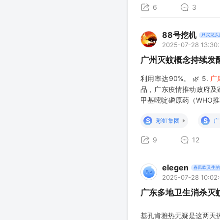
6
3
88号挖机
只买龙头
2025-07-28 13:30
广州灭蚊概念持续发
利用率达90%。 🌿 5.
广
品，广东疫情推动政府及家
甲基嘧啶磷原药（WHO推
市值约150亿） “六神”
S
S
彩虹集团
广
9
12
elegen
春风吹又生的
2025-07-28 10:02
广东多地卫生消杀灭
基孔肯雅热无疑是这两天