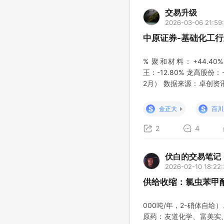
交易升级
2026-03-06 21:59
中原证券-基础化工行
% 聚和材料：+44.40
王：-12.80% 龙高股份：
2月） 数据来源：卓创资讯 
原油：报收 72.48美元/
S
S
金正大
百川
2
4
伏白的交易笔记
2026-02-10 18:22
供给收缩：氯虫苯甲
000吨/年，2-硝体自给）
原药：友道化学、富美实