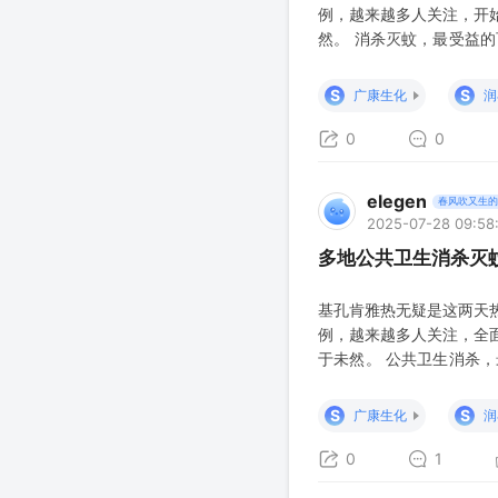
例，越来越多人关注，开
然。 消杀灭蚊，最受益
菊酯类、有机磷类和微生
安全性要求合理选用。 
S
S
广康生化
润
破坏蚊虫神经系统使其麻
0
0
elegen
春风吹又生的
2025-07-28 09:58
多地公共卫生消杀灭
基孔肯雅热无疑是这两天
例，越来越多人关注，全
于未然。 公共卫生消杀
中拟除虫菊酯类、有机磷
虫种类及安全性要求合理
S
S
广康生化
润
药物通过破坏蚊虫神经系
0
1