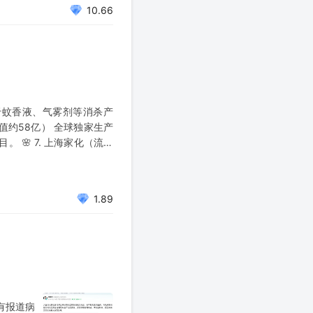
10.66
于蚊香液、气雾剂等消杀产
值约58亿） 全球独家生产
🌸 7. 上海家化（流通
1.89
有报道病