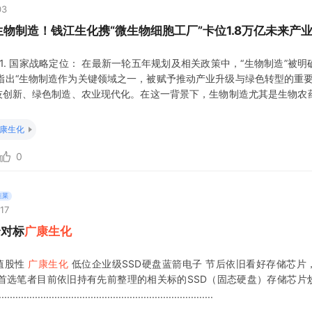
03
生物制造！钱江生化携“微生物细胞工厂”卡位1.8万亿未来产
1. 国家战略定位： 在最新一轮五年规划及相关政策中，“生物制造”被明
指出“生物制造作为关键领域之一，被赋予推动产业升级与绿色转型的重要
科技创新、绿色制造、农业现代化。在这一背景下，生物制造尤其是生物农
成为政策扶持方向。钱江生化公告中提到，“国家鼓励发展生物农药：‘十
…‘生物制造’注重生物农药创新加快与优势延续”。 此外，在“十五五”
康生化
0
韭菜
17
全对标
广康生化
值股性
广康生化
低位企业级SSD硬盘蓝箭电子 节后依旧看好存储芯片
涨首选笔者目前依旧持有先前整理的相关标的SSD（固态硬盘）存储芯片
.............................................................................