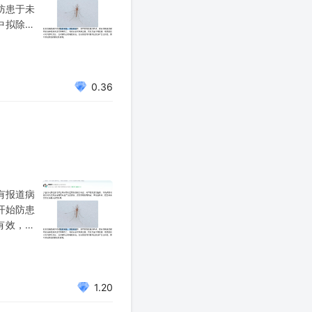
防患于未
中拟除虫
虫种类及
药物通过
0.36
有报道病
开始防患
有效，其
环境、蚊
点。这类
1.20