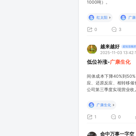
1000吨）。
S
S
红太阳
广康
0
3
越来越好
超短追板
2025-11-03 13:42:
低位补涨-
广康生化
间体成本下降40%到50
应、还原反应、相转移催
公司第三季度实现营业收入1
入5.5亿元，同比增长13.
S
广康生化
1
0
命中万事一字空