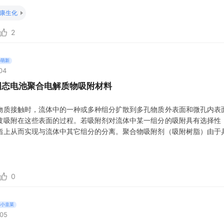
康生化
2
的萌新
04
固态电池聚合电解质物吸附材料
物质接触时，流体中的一种或多种组分扩散到多孔物质外表面和微孔内表
被吸附在这些表面的过程。若吸附剂对流体中某一组分的吸附具有选择性
脂上从而实现与流体中其它组分的分离。聚合物吸附剂（吸附树脂）由于
构，因而可通过筛分作用以及分子间的作用力强弱的不同，实现废水中有
是指流体与多孔固体物质接触时，流体中的一种或多种组分扩散到多孔物
子间的范
0
的小韭菜
:05