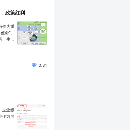
业，政策红利
确作为重
使命”。
药、生物
四五’时
规划建议
0.81
，企业级
炒作方向