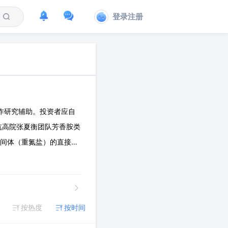
登录注册
作研究辅助。投资者应自
大杭高院张夏衡团队芳香胺类
中间体（重氮盐）的直接脱
般为高沸点液体或低熔点固
按热度
按时间