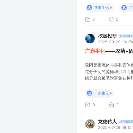
S
S
蓝丰生化
广
2
5
挖掘投研
自学成才
2025-09-29 13:17:
广康生化
——农药+
吸附是指流体与多孔固体
过分子间的范德华引力而
组分就会被吸附富集在树
节的孔结构和表面化学结
集、分离和回收。 吸附
S
广康生化
和微孔内表面，并通过分
0
2
龙德传人
今天被套
2025-07-29 09:15