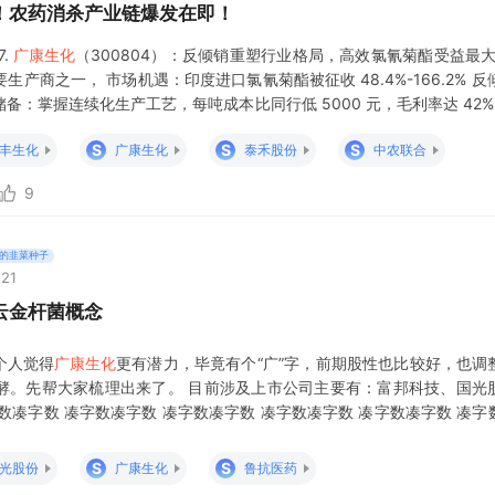
！农药消杀产业链爆发在即！
.
广康生化
（300804）：反倾销重塑行业格局，高效氯氰菊酯受益最
产商之一， 市场机遇：印度进口氯氰菊酯被征收 48.4%-166.2%
技术储备：掌握连续化生产工艺，每吨成本比同行低 5000 元，毛利率达 42%
体产能释放进度，目前环评审批
S
S
S
丰生化
广康生化
泰禾股份
中农联合
9
的韭菜种子
:21
云金杆菌概念
个人觉得
广康生化
更有潜力，毕竟有个“广”字，前期股性也比较好，也调
酵。先帮大家梳理出来了。 目前涉及上市公司主要有：富邦科技、国光
数凑字数 凑字数凑字数 凑字数凑字数 凑字数凑字数 凑字数凑字数 凑字
数 凑字数凑字数 凑字数凑字数 凑字数凑字数 凑字数凑字数 凑字数凑字数
字数凑字
S
S
光股份
广康生化
鲁抗医药