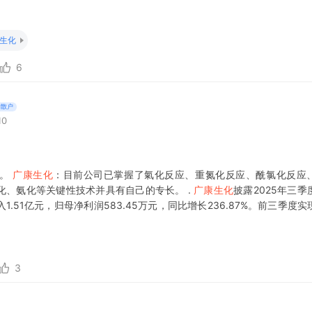
生化
6
的散户
10
%。
广康生化
：目前公司已掌握了氣化反应、重氮化反应、酰氯化反应
化、氨化等关键性技术并具有自己的专长。 .
广康生化
披露2025年三季
.51亿元，归母净利润583.45万元，同比增长236.87%。前三季度
53%；归母净利润3484.84万元，同比增长47.1%。
3