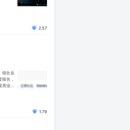
2.57
、缩合反
度报告，
实现营业收
1.79