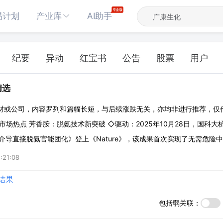
易计划
产业库
AI助手
纪要
异动
红宝书
公告
股票
用户
精选
材或公司，内容罗列和篇幅长短，与后续涨跌无关，亦均非进行推荐，仅
市场热点 芳香胺：脱氨技术新突破 ◇驱动：2025年10月28日，国科
介导直接脱氨官能团化》登上《Nature》，该成果首次实现了无需危险
氮化反应，实现了对芳香胺类化合物的高效、安全转化。 ◇芳香胺：一
:21:08
较大、化学性质活跃、易发
结果
包括弱关联：