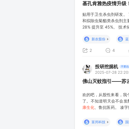
基孔肯雅热疫情升级
贴用于卫生杀虫剂研发。 7
和拟除虫菊酯类杀虫剂主要生
28% 提升至 45%。 
提示：需关注 K 胺中间
S
S
新农股份
蓝
2
4
投研挖掘机
不要怂
2025-07-28 22:20
佛山灭蚊指引——苏
欢的吧，从股性来看，我
了。不知道明天会不会发
康生化
、鲁抗医药。 凑字
凑字数凑字数 凑字数凑字
凑字数 凑字数凑字数 凑
S
S
富邦科技
国