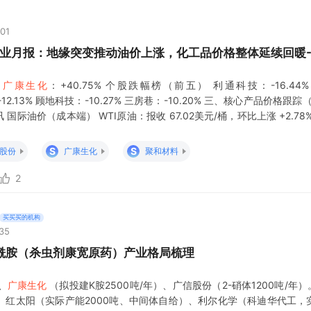
:01
业月报：地缘突变推动油价上涨，化工品价格整体延续回暖-2
%
广康生化
：+40.75% 个股跌幅榜（前五） 利通科技：-16.44
-12.13% 顾地科技：-10.27% 三房巷：-10.20% 三、核心产品价格跟踪（
国际油价（成本端） WTI原油：报收 67.02美元/桶，环比上涨 +2.78
桶，环比上涨 +2.53% 化工品价格涨跌榜 监测
S
S
股份
广康生化
聚和材料
2
买买买的机构
:35
酰胺（杀虫剂康宽原药）产业格局梳理
、
广康生化
（拟投建K胺2500吨/年）、广信股份（2-硝体1200吨/年）
、红太阳（实际产能2000吨、中间体自给）、利尔化学（科迪华代工，