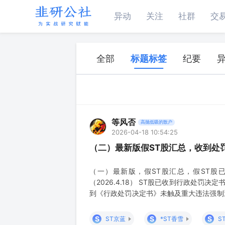
异动
关注
社群
交
全部
标题标签
纪要
等风否
高抛低吸的散户
2026-04-18 10:54:25
（二）最新版假ST股汇总，收到处罚
（一）最新版，假ST股汇总，假ST股
（2026.4.18） ST股已收到行政处罚
到《行政处罚决定书》未触及重大违法强制退
施其他风险警示后，同时符合下列条件的，
就行政处罚决定所涉事项对相应年度财务会
S
S
S
ST京蓝
*ST香雪
S