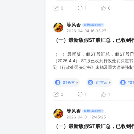
之日起已满十二
0
1
0
等风否
高抛低吸的散户
2026-04-04 16:33:27
（一）最新版假ST股汇总，已收到
（一）最新版，假ST股汇总，假ST股
（2026.4.4） ST股已收到行政处罚决
到《行政处罚决定书》未触及重大违法强制退
施其他风险警示后，同时符合下列条件的，
就行政处罚决定所涉事项对相应年度财务会
S
S
S
ST长方
ST京蓝
*S
之日起已满十二个
0
1
1
等风否
高抛低吸的散户
2026-04-01 12:45:25
（一）最新版假ST股汇总，已收到