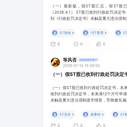
（一）最新版，假ST股汇总，假ST股
（2026.4.1） ST股已收到行政处罚决
到《行政处罚决定书》未触及重大违法强制退
施其他风险警示后，同时符合下列条件的，
就行政处罚决定所涉事项对相应年度财务会
S
S
S
ST智知
*ST香雪
S
之日起已满十二个
6
0
0
等风否
高抛低吸的散户
2026-01-10 15:30:55
（一）假ST股已收到行政处罚决定书
（一）假ST股已收到行政处罚决定书，未来满1
收到行政处罚决定书，未来满12个月可申请
未触及重大违法强制退市情形，导致被实施其
时符合下列条件的，可以向本所申请对其股
项对相应年度财务会计报告进行追溯重述
S
S
S
ST浩丰
易事特
ST
月。” 收
0
0
0