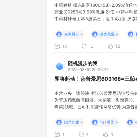
中药种植 振东制药(300158)-2.09%流
药业(002864)3.69%流通:21亿 中药材种
中药材种植面积A股第三，近0.4万亩 汉森制药
0.15万亩 吉林敖东(000623)-0.89%流
通:
S
S
S
康惠股份
盘龙药业
13
13
12
随机漫步的我
2025-03-19 20:26:47
即将起动！莎普爱思603168=三胎
主营业务：滴眼液 浙江莎普爱思药业股份
为苄达赖氨酸滴眼液、大输液、头孢克肟、
障类)领域。公司利用营销网络优势,为莎普
处于行业前列。根据北京东方比特科技有限公
莎普爱思滴眼液在我国白内障用药市场份额为
S
S
S
阳光乳业
*ST香雪
行业前列 要点
1
4
4