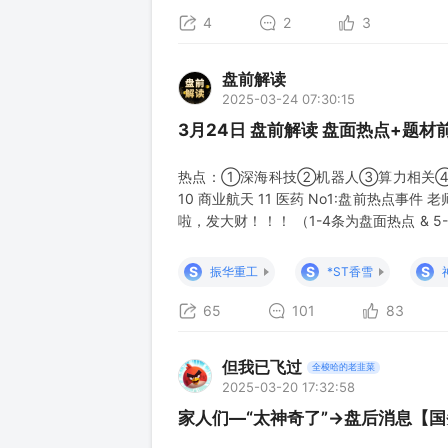
4
2
3
盘前解读
2025-03-24 07:30:15
3月24日 盘前解读 盘面热点+题
热点：①深海科技②机器人③算力相关④
10 商业航天 11 医药 No1:盘前热点
啦，发大财！！！ （1-4条为盘面热点 & 
财经委会议：做细做实首发经济、海洋经济等
生产总值突破3000亿元③3月22日新闻
S
S
S
振华重工
*ST香雪
65
101
83
但我已飞过
全梭哈的老韭菜
2025-03-20 17:32:58
家人们—“太神奇了”→盘后消息【