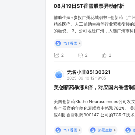
08月19日ST香雪股票异动解析
辅助生殖+参投广州花城创投+创新药（广州
精准医疗、人工辅助生殖等行业紧密衔接的
的融资。 3、公司地处广州，入选广州市科协“
注射液被纳入突破性治疗品种名单。该产品是中国
S
*ST香雪
II 期临床试
2
2
2
无名小韭85130321
2025-06-10 12:19:05
美创新药暴涨8倍，对应国内香雪制
美国创新药Klotho Neuroscience
多个器官的年龄化衰竭盘中怒涨782%。 美股生物
应A股 香雪制药300147 公司的TCR-T技
者互动平台表示，目前公司子公司研发的新药TA
研究阶段。药品研发的进展情况，会根
S
S
S
*ST香雪
热景生物