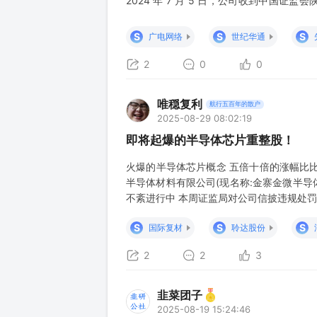
2024 年 7 月 5 日，公司收到中国证
号）。根据《上海证券交易所股票上市规则（202
日起被实施其他风险警示，A 股简称变更为“
S
S
S
广电网络
世纪华通
2
0
0
唯穏复利
航行五百年的散户
2025-08-29 08:02:19
即将起爆的半导体芯片重整股！
火爆的半导体芯片概念 五倍十倍的涨幅比比
半导体材料有限公司(现名称:金寨金微半导
不紊进行中 本周证监局对公司信披违规处罚
有翻倍潜力！ 监管已经开始打压近期涨幅
S
S
S
国际复材
聆达股份
……………………………………………………
2
2
3
韭菜团子
2025-08-19 15:24:46