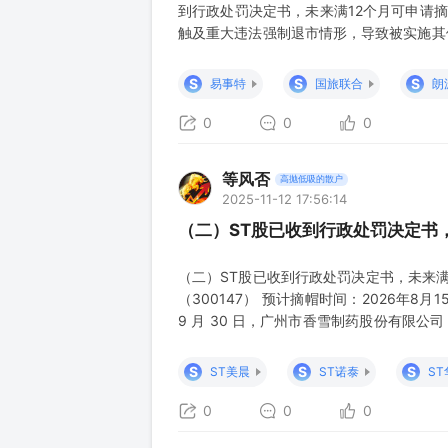
到行政处罚决定书，未来满12个月可申请摘
触及重大违法强制退市情形，导致被实施其他
符合下列条件的，可以向本所申请对其股票
对相应年度财务会计报告进行追溯重述；（
S
S
S
易事特
国旅联合
朗
收到
0
0
0
等风否
高抛低吸的散户
2025-11-12 17:56:14
（二）ST股已收到行政处罚决定书，
（二）ST股已收到行政处罚决定书，未来满12个
（300147） 预计摘帽时间：2026年8
9 月 30 日，广州市香雪制药股份有限公
中国证券监督管理委员会（以下简称“中
0062024028 号、编 号：证监会立案字 006
S
S
S
ST美晨
ST诺泰
ST
0
0
0