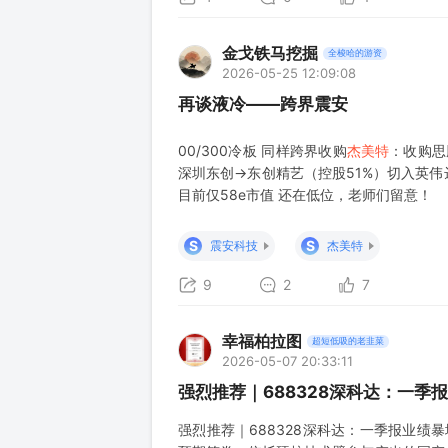
金戈铁马挖掘
全梭哈的游资
2026-05-25 12:09:08
再谈液冷——跨界震安
00/300冷板 同样跨界收购
杰美特
：收购思
深圳东创→东创精艺（控股51%）切入英伟
目前仅58e市值 还在低位，老师们留意！
S
S
震安科技
杰美特
9
2
7
幸福柏拉图
超短低吸的老韭菜
2026-05-07 20:33:11
强烈推荐｜688328深科达：一季
强烈推荐｜688328深科达：一季报业绩暴