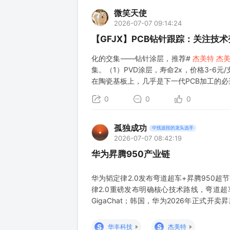
微笑天使
2026-07-07 09:14:24
【GFJX】PCB钻针跟踪：关注技
化的交集——钻针涂层，推荐#
杰美特
杰
集。（1）PVD涂层，寿命2x，价格3-6元/
在陶瓷基板上，几乎是下一代PCB加工的必
司拥有中国最大的CVD纳米金刚石涂层产线
0
0
0
孤独成功
中线波段的龙头选手
2026-07-07 08:42:19
华为昇腾950产业链
华为韬定律2.0发布弯道超车+昇腾950超
律2.0重磅发布明确核心技术路线，弯道超
GigaChat；韩国，华为2026年正式开
3000台昇腾AI服务器；甚至拉美也在考虑
重磅更新！ 关注： 晶圆代工：中芯国际，
S
S
华丰科技
杰美特