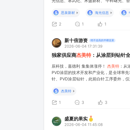
光信息、寒武纪、禾盛新材、 中科曙光、智谱
S
S
S
思泉新材
海光信息
2
1
1
新十倍游资
绝不追高的半棵韭菜
2026-06-04 17:31:39
独家供应商
杰美特
：从涂层到钻针
辰科技，嘉德利 集集体涨停！
杰美特
：从
PVD涂层的技术开发和产业化，是全球率
针、PVD涂层钻针，此前白针工序委外，仅
金刚石涂层钻针对比普通白针，寿命可达15-
S
杰美特
1
3
3
盛夏的果实
2026-06-04 11:45:08