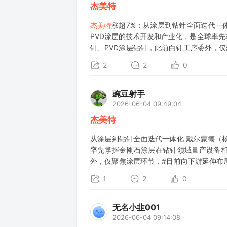
杰美特
杰美特
涨超7%：从涂层到钻针全面迭代一
PVD涂层的技术开发和产业化，是全球率
针、PVD涂层钻针，此前白针工序委外，仅
金刚石涂层钻针对比普通白针，寿命可达15
2
2
0
豌豆射手
2026-06-04 09:49:04
杰美特
从涂层到钻针全面迭代一体化 戴尔蒙德（
率先掌握金刚石涂层在钻针领域量产设备和
外，仅聚焦涂层环节，#目前向下游延伸布局
可达15-20倍，售价仅为白刀的8倍左右
1
2
0
2️⃣#润滑涂层PVD具备较强性价比，P
无名小韭001
2026-06-04 09:14:08