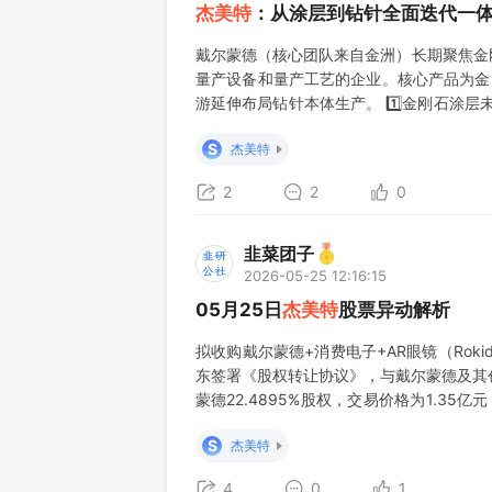
杰美特
：从涂层到钻针全面迭代一体
戴尔蒙德（核心团队来自金洲）长期聚焦金
量产设备和量产工艺的企业。核心产品为金
游延伸布局钻针本体生产。 1️⃣金刚石涂
左右，在普通PCB板上具备性价比优势；而在
S
杰美特
PVD涂层技术分为氮化物硬质涂层（
2
2
0
韭菜团子
2026-05-25 12:16:15
05月25日
杰美特
股票异动解析
拟收购戴尔蒙德+消费电子+AR眼镜（Roki
东签署《股权转让协议》，与戴尔蒙德及其
蒙德22.4895%股权，交易价格为1.
蒙德51.9892%股权，戴尔蒙德将成为
S
杰美特
营业务包括合成材料制造、
4
0
1