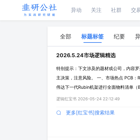
异动
关注
社群
交
全部
标题标签
纪要
2026.5.24市场逻辑精选
特别提示：下文涉及的题材或公司，内容罗
主决策，注意风险。 一、市场热点 PCB：R
伟达下一代Rubin机架进行全面物料清单（
233%。 ◇价值暴涨：由单板升级与品类扩
逻辑红宝书
2026-05-24 22:12:49
单板价格大幅抬升；Ru
更多[红宝书]搜索结果