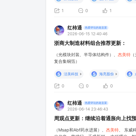
1
0
1
红柿通
热爱评论的老韭菜
2026-06-15 12:40:46
浙商大制造材料组合推荐更新：
（光模块封装、半导体结构件）、
杰美特
（
复合集铜箔）
S
S
S
洁美科技
海亮股份
0
0
0
红柿通
热爱评论的老韭菜
2026-06-14 23:46:43
周观点更新：继续沿着通胀向上找
（Msap和Abf药水进展）、
杰美特
、 东威