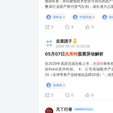
预期答卷，依托硬核技术壁垒与突出的国产
叠加行业国产替代景气红利，成长潜力凸显
元，同比增长5.22%；归母净利润2706.
S
S
S
深科达
中国长城
协
元，同比提升93.33%，
2
3
3
韭菜团子
2026-05-07 12:20:29
05月07日
杰美特
股票异动解析
在2029年底前完成合格上市，
杰美特
将有
括Rokid灵伴科技。 4、公司高端配件产品的“
20（全球苹果产业链领先品牌20强）”，或
S
杰美特
2
0
0
亢丫行者
全梭哈的公社达人