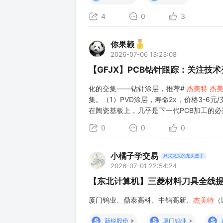
4
0
3
你果赖
2026-07-06 13:23:08
【GFJX】PCB钻针跟踪：关注技
化的交集——钻针涂层，推荐#
杰美特
杰
集。（1）PVD涂层，寿命2x，价格3-6元/
在陶瓷基板上，几乎是下一代PCB加工的必
司拥有中国最大的CVD纳米金刚石涂层产线
0
0
0
小橘子学交易
只买龙头的龙头选手
2026-07-01 22:54:24
【东北计算机】三菱材料刀具全线提
厦门钨业、鼎泰高科、中钨高新、
杰美特
（
S
S
S
新锐股份
厦门钨业