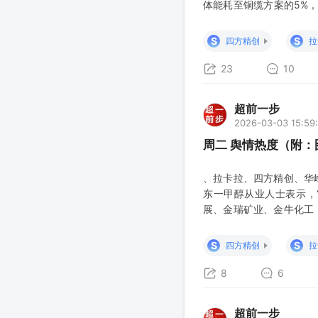
体能耗至铜缆方案的5%
光电、聚灿光电、联建光电
将达到12万亿美元，行业
S
S
四方精创
拉
23
10
超前一步
2026-03-03 15:59
周二 舆情热度（附
、拉卡拉、四方精创、华
东一甲醇从业人士表示，
展、金瑞矿业、金牛化工
设施遭到袭击后宣布停产
（天然气/水发燃气、凯
S
S
四方精创
拉
8
6
超前一步