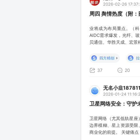
2026-02-26 17:37:
周四 舆情热度（附
业将成为布局重点。（科
AIDC需求爆发，光纤
贝通信、华胜天成、宏景
行人牌照， 年内会提交数
定币领域；（拉卡拉、四
S
S
四方精创
拉
37
20
无名小韭187811
2026-01-24 11:16:
卫星网络安全：守护
卫星网络（尤其低轨星座
边界模糊、星上资源受限、
商业化的前提。 关键痛点
法直接照搬；空天地海一体