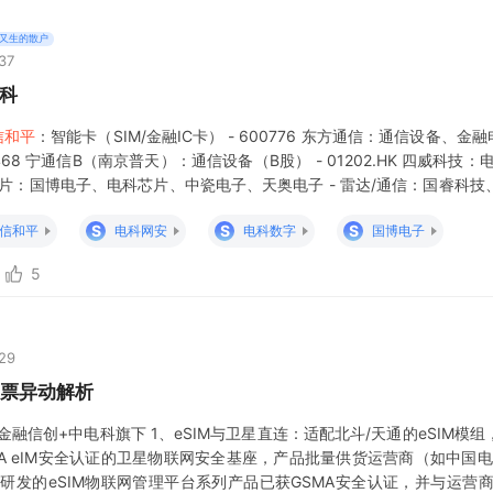
又生的散户
37
科
信和平
：智能卡（SIM/金融IC卡） - 600776 东方通信：通信设备、金融电
468 宁通信B（南京普天）：通信设备（B股） - 01202.HK 四威科
/芯片：国博电子、电科芯片、中瓷电子、天奥电子 - 雷达/通信：国睿科
网安
S
S
S
信和平
电科网安
电科数字
国博电子
5
:29
票异动解析
+金融信创+中电科旗下 1、eSIM与卫星直连：适配北斗/天通的eSIM
A eIM安全认证的卫星物联网安全基座，产品批量供货运营商（如中国电
主研发的eSIM物联网管理平台系列产品已获GSMA安全认证，并与运营商开