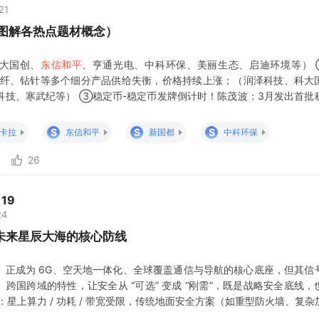
21
：图解各热点题材概念）
大国创、
东信和平
、亨通光电、中科环保、美丽生态、启迪环境等） 
、玻纤、钻针等多个细分产品供给失衡，价格持续上涨；（润泽科技、科大
科技、寒武纪等） ③稳定币-稳定币发牌倒计时！陈茂波：3月发出首批
字资产政策条例草案；李家超：首批稳定币牌照3月落地；Meta计划今
方精创、新国都、华峰超纤、
S
S
S
卡拉
东信和平
新国都
中科环保
26
19
24
未来星辰大海的核心防线
）正成为 6G、空天地一体化、全球覆盖通信与导航的核心底座，但其信
跨国跨域的特性，让安全从 “可选” 变成 “刚需”，既是战略安全底线，
：星上算力 / 功耗 / 带宽受限，传统地面安全方案（如重型防火墙、复杂
化让攻击面从地面延伸至太空，防御必须 “上天入地”。 实战警示：俄