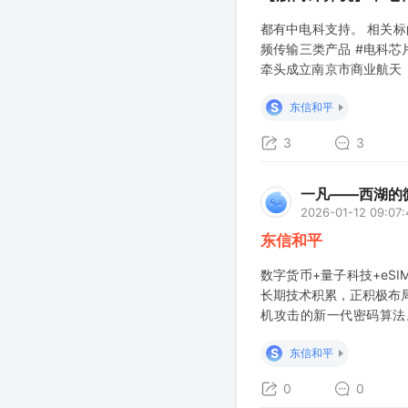
都有中电科支持。 相关标
频传输三类产品 #电科芯
牵头成立南京市商业航天（
星间星地安全认证、数据全
S
东信和平
3
3
一凡——西湖的
2026-01-12 09:07:
东信和平
数字货币+量子科技+eS
长期技术积累，正积极布
机攻击的新一代密码算法
GSMA等行业安全认证。 
S
东信和平
0
0