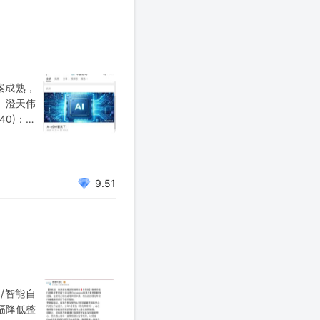
方案成熟，
。 澄天伟
40)：运
9.51
/智能自
大幅降低整