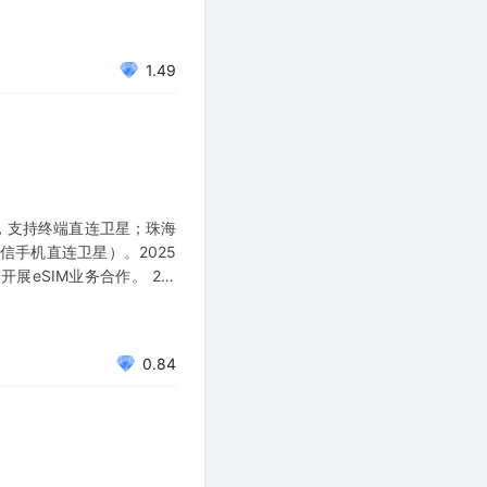
核心博弈
1.49
模组，支持终端直连卫星；珠海
信手机直连卫星）。2025
展eSIM业务合作。 2、
子科技应用开展交流与技术
0.84