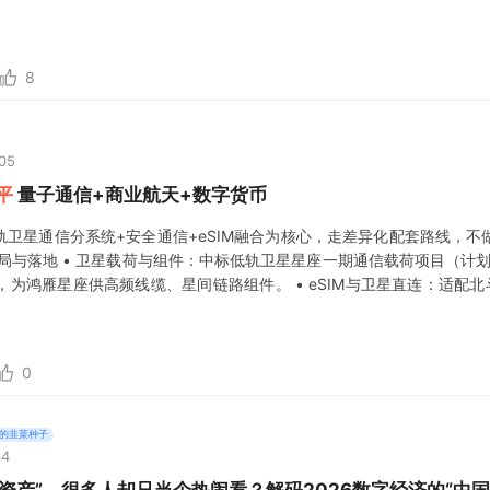
者关系活动记录表，公司正重点研究后量子密码迁移技术，并与相关方围绕量
8
:05
平
量子通信+商业航天+数字货币
轨卫星通信分系统+安全通信+eSIM融合为核心，走差异化配套路线，不
局与落地 • 卫星载荷与组件：中标低轨卫星星座一期通信载荷项目（计划
，为鸿雁星座供高频线缆、星间链路组件。 • eSIM与卫星直连：适配北斗
全球首个通过GSMA
0
的韭菜种子
34