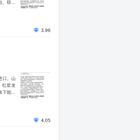
电、联建
投资规模
3.96
进口。山
、红星发
旗下能源
场关注。
4.05