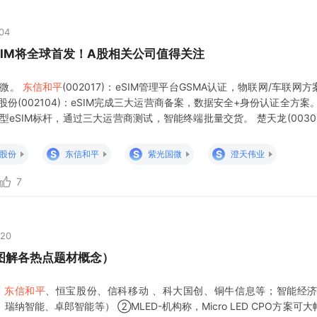
:04
eSIM将全球首发！A股相关公司值得关注
国微。
东信和平
(002017)：eSIM管理平台GSMA认证，物联网/车联网
份(002104)：eSIM完成三大运营商备案，数据安全+身份认证全方案
IM转型eSIM标杆，通过三大运营商测试，智能终端批量交货。 楚天龙(0030
移动（苹果eSIM合作商），推进eSIM+数字人民币。 紫光国微(002
S
S
S
股份
东信和平
紫光国微
澄天伟业
7
:20
图解各热点题材概念）
、
东信和平
、恒宝股份、信科移动 、科大国创、铜牛信息等；智能经济
纳智能、卓郎智能等） ②MLED-机构称，Micro LED CPO方案可