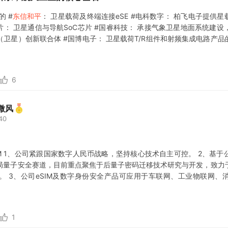
的 #
东信和平
： 卫星载荷及终端连接eSE #电科数字： 柏飞电子提供星
片： 卫星通信与导航SoC芯片 #国睿科技： 承接气象卫星地面系统建
卫星）创新联合体 #国博电子： 卫星载荷T/R组件和射频集成电路产品
链路传输保护 #天奥电子： 为载人航天、探月工
6
微风
40
IM 1、公司紧跟国家数字人民币战略，坚持核心技术自主可控。 2、基
局量子安全赛道，目前重点聚焦于后量子密码迁移技术研究与开发，致力
。 3、公司eSIM及数字身份安全产品可应用于车联网、工业物联网、
4、央企。
1