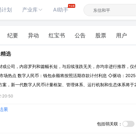
易计划
产业库
AI助手
纪要
异动
红宝书
公告
股票
用户
辑精选
材或公司，内容罗列和篇幅长短，与后续涨跌无关，亦均非进行推荐，仅
市场热点 数字人民币：钱包余额将按照活期存款计付利息 ◇驱动：2025
方案，新一代数字人民币计量框架、管理体系、运行机制和生态体系将于20
媒体消息，根据方案部署，从2026年1月1日起，数字人民币钱包余额将
2:20:50
将成为首个为央行数字
结果
包括弱关联：