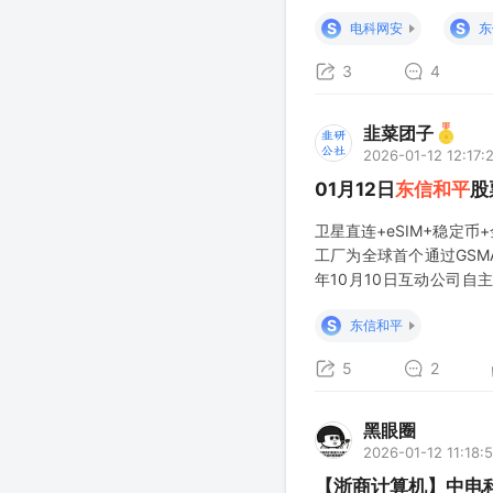
卫星网络被电子战、干扰
S
S
电科网安
东
点。
3
4
韭菜团子
2026-01-12 12:17:
01月12日
东信和平
股
卫星直连+eSIM+稳定币
工厂为全球首个通过GSM
年10月10日互动公司自
2026年1月8日投资
S
东信和平
研究。公司联合中国电
5
2
黑眼圈
2026-01-12 11:18:
【浙商计算机】中电