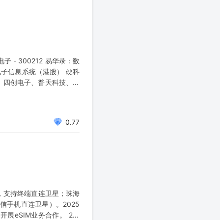
子 - 300212 易华录：数
技：电子信息系统（港股） 硬科
技、四创电子、普天科技、东
0.77
模组，支持终端直连卫星；珠海
信手机直连卫星）。2025
展eSIM业务合作。 2、