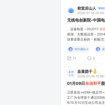
前堂后山人
春风吹
2026-01-10 22:43:
无线电创新院-中国电
、设备制造 - 002017
东
据湖、大数据运营 - 200
技赛道重点标的 - 射频
方通信 - 网络安全：电科
S
S
东方通信
东
11
0
韭菜团子
2026-01-09 12:06
01月09日
东信和平
股
卫星直连+eSIM+稳定币
工厂为全球首个通过GSM
年10月10日互动公司自