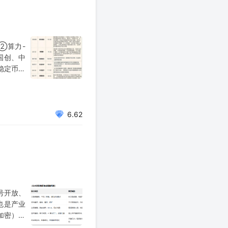
②算力-
国创、中
稳定币发
年进军稳
6.62
号开放、
也是产业
加密）无
乌冲突中