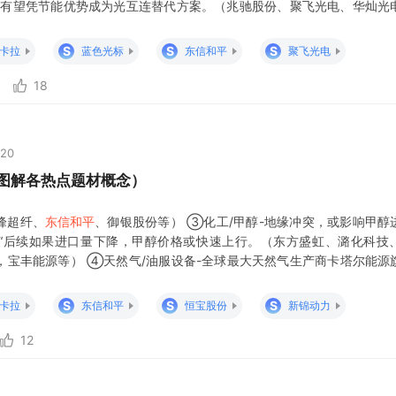
，有望凭节能优势成为光互连替代方案。（兆驰股份、聚飞光电、华灿光
、雷曼光电等） ③电网设备-机构指出，2025年至2030年，全球电网
S
S
S
卡拉
蓝色光标
东信和平
聚飞光电
18
:20
：图解各热点题材概念）
峰超纤、
东信和平
、御银股份等） ③化工/甲醇-地缘冲突，或影响甲醇
“后续如果进口量下降，甲醇价格或快速上行。（东方盛虹、潞化科技
，宝丰能源等） ④天然气/油服设备-全球最大天然气生产商卡塔尔能源
液化天然气。石油、天然气价格报涨，上游勘探开采、油服设备股受到市
添燃气、首华燃气、洪通燃气、皖
S
S
S
卡拉
东信和平
恒宝股份
新锦动力
12