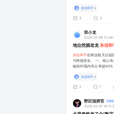
2026年1月8日投资
S
东信和平
研究。公司联合中国电
3
3
郑小龙
2026-01-08 21:34
地位挖掘老龙
东信和
东信和平
在商业航天以低
与终端安全。 一、核心布
输组件国内市占率超60%
终端直连卫星；珠海工厂为
S
东信和平
2
1
野区指挥官
不要怂
2026-01-07 10:11: