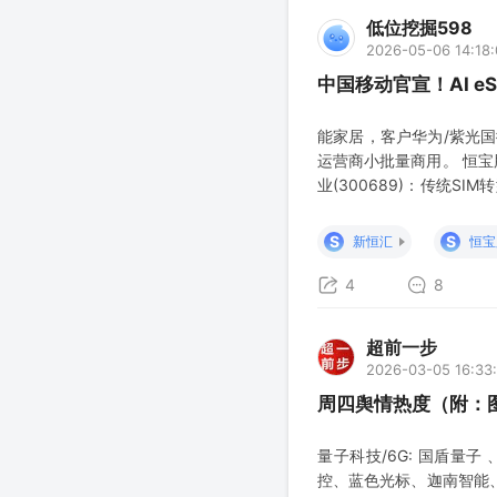
低位挖掘598
2026-05-06 14:18
中国移动官宣！AI 
能家居，客户华为/紫光
运营商小批量商用。 恒宝股
业(300689)：传统S
营商eSIM备案，投资红茶
S
S
新恒汇
恒宝
4
8
超前一步
2026-03-05 16:33
周四舆情热度（附：
量子科技/6G: 国盾量子 
控、蓝色光标、迦南智能、瑞