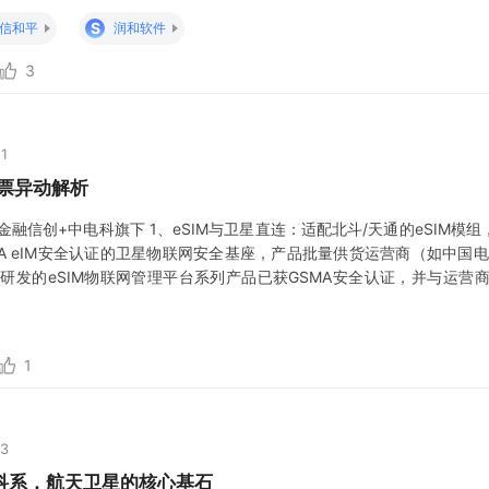
、劫持，直接影响战场态势，印证卫星安全已成为现代战争与国家主权的
S
信和平
润和软件
3
21
票异动解析
+金融信创+中电科旗下 1、eSIM与卫星直连：适配北斗/天通的eSIM
A eIM安全认证的卫星物联网安全基座，产品批量供货运营商（如中国电
主研发的eSIM物联网管理平台系列产品已获GSMA安全认证，并与运营商开
者关系活动记录表，公司正重点研究后量子密码迁移技术，并与相关方围绕量
1
53
科系，航天卫星的核心基石