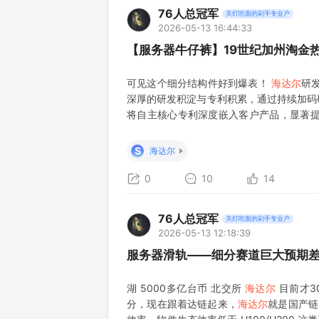
76人总冠军
关灯吃面的剁手专业户
2026-05-13 16:44:33
【服务器牛仔裤】19世纪加州淘金
可见这个细分结构件好到爆表！
海达尔
研
深厚的研发积淀与专利积累，通过持续加码研
将自主核心专利深度嵌入客户产品，显著提升
万元，同比增长10.34%，新增发明专利7 
品线突破显著，聚焦服务器
S
海达尔
0
10
14
76人总冠军
关灯吃面的剁手专业户
2026-05-13 12:18:39
服务器滑轨——细分赛道巨大预期
湖 5000多亿台币 北交所
海达尔
目前才3
分，现在跟着达链起来，
海达尔
就是国产链