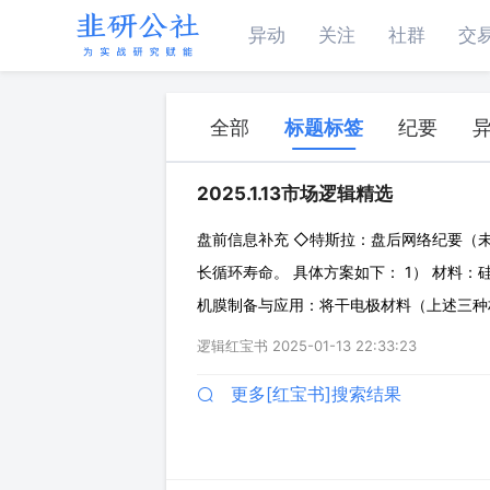
异动
关注
社群
交
全部
标题标签
纪要
2025.1.13市场逻辑精选
盘前信息补充 ◇特斯拉：盘后网络纪要（未
长循环寿命。 具体方案如下： 1） 材料
机膜制备与应用：将干电极材料（上述三种
极膜。 （天奈科技、纳科诺尔、日播时尚等
逻辑红宝书
2025-01-13 22:33:23
项目》获批复。项目包括12kW服务
更多[红宝书]搜索结果