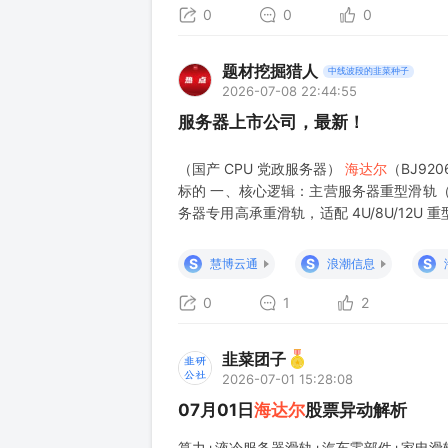
业模式。背后反映的是服务器滑轨赛道的大
0
0
0
题材挖掘猎人
中线波段的韭菜种子
2026-07-08 22:44:55
服务器上市公司，最新！
（国产 CPU 党政服务器）
海达尔
（BJ92
标的 一、核心逻辑：主营服务器重型滑轨（A
务器专用高承重滑轨，适配 4U/8U/12U 重
轨，是液冷算力机柜核心配套件。分滚珠、L
S
S
S
慧博云通
浪潮信息
0
1
2
韭菜团子
2026-07-01 15:28:08
07月01日
海达尔
股票异动解析
算力+液冷服务器滑轨+汽车零部件+家电滑