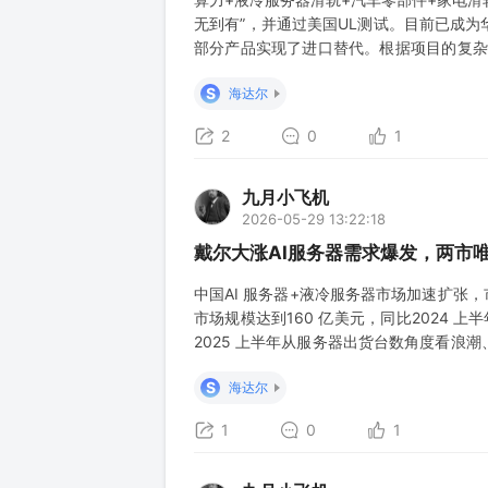
无到有”，并通过美国UL测试。目前已成
部分产品实现了进口替代。根据项目的复杂
器滑轨研发处于国内较前端位置，是客户指定
S
海达尔
套）处于商务谈判阶段，尚未量产。随着国
2
0
1
九月小飞机
2026-05-29 13:22:18
戴尔大涨AI服务器需求爆发，两市
中国AI 服务器+液冷服务器市场加速扩张，市
市场规模达到160 亿美元，同比2024 上
2025 上半年从服务器出货台数角度看浪
中国液冷服务器市场在2024 年继续保持快速
S
海达尔
1
0
1