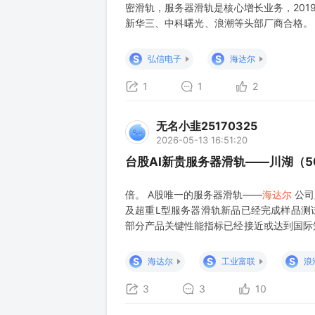
密滑轨，服务器滑轨是核心增长业务，2019
新华三、中科曙光、浪潮等头部厂商合格。
业对接，
海达尔
2026 年 4 月新产能
必须采购滑轨 ，
海达尔
是
S
S
弘信电子
海达尔
1
1
2
无名小韭25170325
2026-05-13 16:51:20
台股AI新贵服务器滑轨——川湖（5
倍。 A股唯一的服务器滑轨——
海达尔
公司
及超重L型服务器滑轨新品已经完成样品测试
部分产品关键性能指标已经接近或达到国际
司的家电滑轨截面的最大公称高度与雅固拉
为公司开发和布局的新产品，长度范围和承
S
S
S
海达尔
工业富联
浪
3
3
10