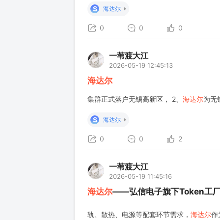
服务器机箱领域，依托国内数字基础设施的
S
海达尔
保持稳健增长。高密度机柜、
0
0
0
一苇渡大江
2026-05-19 12:45:13
海达尔
集群正式落户无锡高新区， 2、
海达尔
为无
S
海达尔
0
0
2
一苇渡大江
2026-05-19 11:45:16
海达尔
——弘信电子旗下Token工
轨、散热、电源等配套环节需求，
海达尔
作