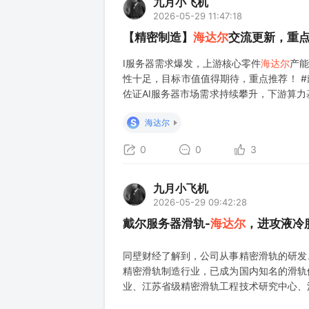
九月小飞机
2026-05-29 11:47:18
【精密制造】
海达尔
交流更新，重
I服务器需求爆发，上游核心零件
海达尔
产能
性十足，目标市值值得期待，重点推荐！ #
佐证AI服务器市场需求持续攀升，下游算
预留充足产线场地与产能空间，可充分匹配
S
海达尔
0
0
3
九月小飞机
2026-05-29 09:42:28
戴尔服务器滑轨-
海达尔
，进攻液冷
同壁财经了解到，公司从事精密滑轨的研发
精密滑轨制造行业，已成为国内知名的滑轨供
业、江苏省级精密滑轨工程技术研究中心、
业、无锡市瞪羚企业等荣誉和资质。 中国