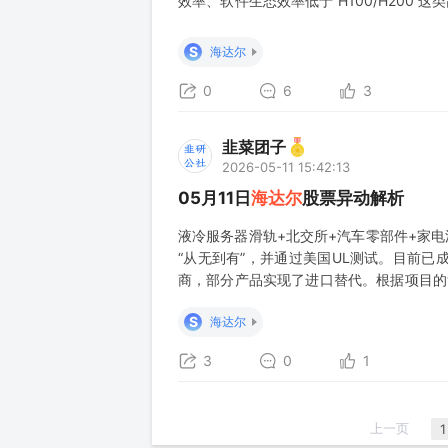
效率、软件生态效率低于 H100/H200
国产卡、更多服务器节点、更多机柜位、更
升。 卡数量 ≈ 目标有效算力 ÷
S
海达尔
0
6
3
韭菜团子
2026-05-11 15:42:13
05月11日
海达尔
股票异动解析
液冷服务器滑轨+北交所+汽车零部件+家
“从无到有”，并通过美国UL测试。目前
商，部分产品实现了进口替代。根据项目的
汽车扶手箱的滑轨配件，但目前汽车滑轨仍
S
海达尔
中高端的家电产品。
3
0
1
上一页
1