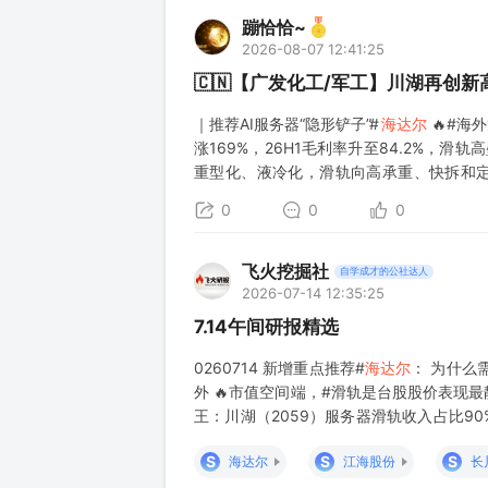
蹦恰恰~
2026-08-07 12:41:25
🇨🇳【广发化工/军工】川湖再创新
｜推荐AI服务器“隐形铲子”#
海达尔
🔥#海
涨169%，26H1毛利率升至84.2%，滑
重型化、液冷化，滑轨向高承重、快拆和定制
2500美元以上、Rubin的3000美元以上。 
0
0
0
飞火挖掘社
自学成才的公社达人
2026-07-14 12:35:25
7.14午间研报精选
0260714 新增重点推荐#
海达尔
： 为什么
外 🔥市值空间端，#滑轨是台股股价表现
王：川湖（2059）服务器滑轨收入占比90
外两个小玩家，南郡国际（6584）和富世达
S
S
S
海达尔
江海股份
长