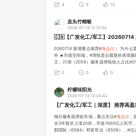
4
6
15
韭头竹蜻蜓
2026-07-14 12:31:54
🇨🇳【广发化工/军工】2026071
0260714 新增重点推荐#
海达尔
： 为什么
外 🔥市值空间端，#滑轨是台股股价表现
王：川湖（2059）服务器滑轨收入占比90
另外两个小玩家，南郡国际（6584）和富世
0
0
0
柠檬味阳光
2026-07-13 12:24:42
【广发化工/军工｜深度】 推荐高
细分服务器滑轨市场，重点关注#
海达尔
，
去3年股价上涨20倍，市值1660亿人民币，
郡国际（6584）和富世达（6508），