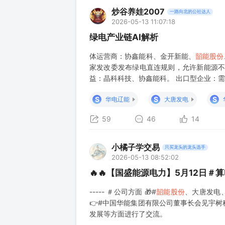
炒谷养娃2007
一路向北的公社达人
2026-05-13 11:07:18
绿电产业链AI解析
体运营商：协鑫能科、金开新能、
韶能股份
家发改委发布绿电直连规则，允许新能源不
益：晶科科技、协鑫能科。 出口型企业：需
纳和实现深度脱碳的重要路径，政策支持力
S
S
S
华电辽能
大唐发电
59
46
14
小橘子学交易
只买龙头的龙头选手
2026-05-13 08:52:02
🔥🔥【国盛能源电力】5月12日＃
----- ＃公司方面 🎁#
韶能股份
、大唐发电、
👉#中国华能集团有限公司董事长会见宇
发展等方面进行了交流。