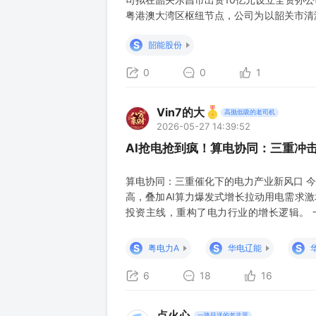
粤港澳大湾区枢纽节点，公司为以韶关市清
韶能算电融合投资公司，注册资本3亿，正
S
韶能股份
瓦，储备耒阳灯盏窝、翁源抽水蓄能项目；
0
0
1
Vin7的大
高抛低吸的老司机
2026-05-27 14:39:52
AI抢电抢到疯！算电协同：三重冲
算电协同：三重催化下的电力产业新风口 今
高，叠加AI算力爆发式增长拉动用电需求激
投资主线，重构了电力行业的增长逻辑。 
求、结构三重压力，传统供需格局已经发生根
季极端高温的发生概率，全国今夏最高用电负
S
S
S
粤电力A
华电辽能
于整个河南省
6
18
16
点火心
一路目送的老韭菜