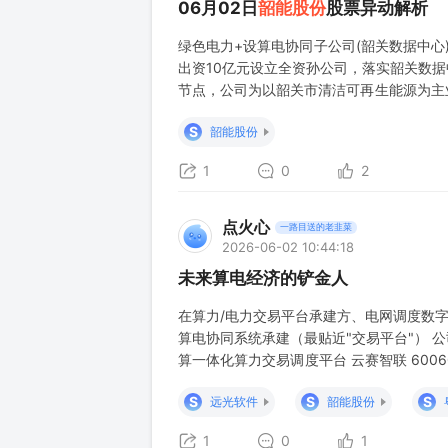
06月02日
韶能股份
股票异动解析
绿色电力+设算电协同子公司(韶关数据中心)
出资10亿元设立全资孙公司，落实韶关数
节点，公司为以韶关市清洁可再生能源为主
公司，注册资本3亿，正有序推进韶关数据中
S
韶能股份
过将2025年度向特定对象发行A股股票
1
0
2
点火心
一路目送的老韭菜
2026-06-02 10:44:18
未来算电经济的铲金人
在算力/电力交易平台承建方、电网调度数字
算电协同系统承建（最贴近"交易平台"） 公司
算一体化算力交易调度平台 云赛智联 60
通 600131 国网系信息化平台，提供电力
S
S
S
远光软件
韶能股份
化旗舰
1
0
1