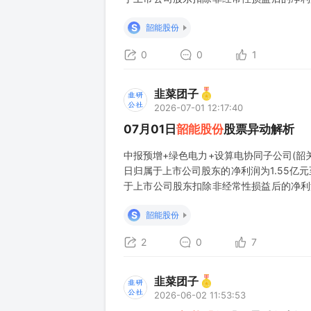
217.71%；公司清洁可再生能源业务通过开
S
韶能股份
0
0
1
韭菜团子
2026-07-01 12:17:40
07月01日
韶能股份
股票异动解析
中报预增+绿色电力+设算电协同子公司(韶关数据
日归属于上市公司股东的净利润为1.55亿元至1
于上市公司股东扣除非经常性损益后的净利润为1
217.71%；公司清洁可再生能源业务通过开
S
韶能股份
2
0
7
韭菜团子
2026-06-02 11:53:53