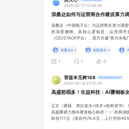
2026-05-17 12:08:39
深桑达如何与运营商合作建设算力
深桑达（中国电子云）与运营商在算力调度中
的深度捆绑。其核心逻辑是：运营商手握
（CECSTACK平台），双方共建“算力水
个维度展开： 一、合作模式拆解：从“交钥匙”
S
S
S
深桑达A
韶能股份
最成熟的切入点。运营商要快速扩
1
1
0
菩提本无树168
只买龙头的公社达人
2026-05-14 23:31:03
高盛怒唱多！生益科技：AI覆铜板全
正文（硬核、突出龙头+技术+机构背书） 
高盛重磅力推AI赛道核心标的！ ✅ 机构
标价111元（现价约76.6元，上行空间45
辑。 ✅ 一季报超预期，毛利率持续抬升 2026