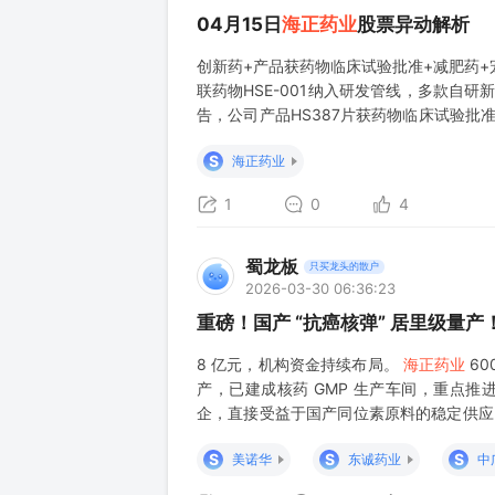
04月15日
海正药业
股票异动解析
创新药+产品获药物临床试验批准+减肥药+宠
联药物HSE-001纳入研发管线，多款自研
告，公司产品HS387片获药物临床试验批准
浆液性卵巢癌、非小细胞肺癌等晚期实体瘤
S
海正药业
健品行业近30年，
1
0
4
蜀龙板
只买龙头的散户
2026-03-30 06:36:23
重磅！国产 “抗癌核弹” 居里级量
8 亿元，机构资金持续布局。
海正药业
60
产，已建成核药 GMP 生产车间，重点推进
企，直接受益于国产同位素原料的稳定供应。 最新市
易日累计涨幅 12.18%，游资资金持续进场
S
S
S
美诺华
东诚药业
中