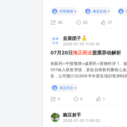
战正式进入白热化阶段。叠加近期全球创新药
球化兑现驱动”的行业大背景，多肽赛道的
S
S
S
药明康德
康龙化成
36
20
27
韭菜团子
2026-07-20 11:52:16
07月20日
海正药业
股票异动解析
创新药+中报预增+减肥药+宠物经济 1、据
001纳入研发管线，多款自研新药聚焦心血
告，公司预计2026年半年度实现归母净利润6亿
产品HS387片获药物临床试验批准通知书，
S
海正药业
0
0
1
豌豆射手
2026-07-20 11:40:52