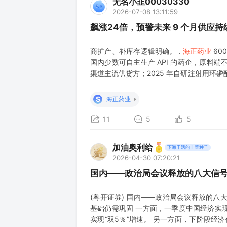
无名小韭00030330
2026-07-08 13:11:59
飙涨24倍，预警未来 9 个月供应
商扩产、补库存逻辑明确。 .
海正药业
60
国内少数可自主生产 API 的药企，原料
渠道主流供货方；2025 年自研注射用环
正药业
同时覆盖原料药 + 制剂，是国内环
海正药业
上下游双重受益
S
海正药业
11
5
5
加油奥利给
下海干活的韭菜种子
2026-04-30 07:20:21
国内——政治局会议释放的八大信
(粤开证券) 国内——政治局会议释放的八
基础仍需巩固 一方面，一季度中国经济实现
实现“双5％”增速。 另一方面，下阶段经