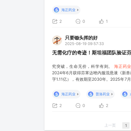
S
海正药业
2
0
1
只要锄头挥的好
2025-08-19 09:57:33
无需化疗的奇迹！斯坦福团队验证
究突破，生命无价，科学有则。
海正药
2024年6月获得芬苯达唑内服混悬液《新
字1.11亿），有效期至2030年。2025
兽药产品线，强化动物寄生虫领域布局，潜
量。 普洛药业（0007
S
S
S
海正药业
普洛药业
2
0
2
上一页
1