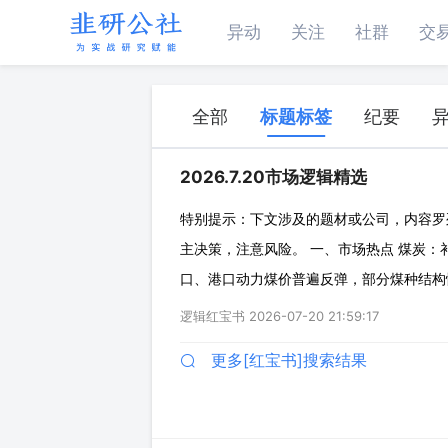
异动
关注
社群
交
全部
标题标签
纪要
2026.7.20市场逻辑精选
特别提示：下文涉及的题材或公司，内容罗
主决策，注意风险。 一、市场热点 煤炭
口、港口动力煤价普遍反弹，部分煤种结构性偏
量同比骤降9.7%，创近十年最大降幅。 
逻辑红宝书
2026-07-20 21:59:17
日耗升至612万吨/天，库存可用天数降至
更多[红宝书]搜索结果