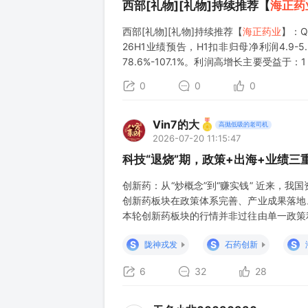
西部[礼物][礼物]持续推荐【
海正药
西部[礼物][礼物]持续推荐【
海正药业
】：
26H1业绩预告，H1扣非归母净利润4.9-5
78.6%-107.1%。利润高增长主要受
疫苗基地减亏，博锐H1盈利增加，全年预计
0
0
0
Vin7的大
高抛低吸的老司机
2026-07-20 11:15:47
科技“退烧”期，政策+出海+业绩
创新药：从“炒概念”到“赚实钱” 近来，
创新药板块在政策体系完善、产业成果落地
本轮创新药板块的行情并非过往由单一政策
进入全球价值兑现周期的标志性信号。叠加
S
S
S
陇神戎发
石药创新
同支撑，我国创新药产业的投资逻辑已彻底
6
32
28