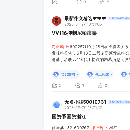
11
3
5
最新作文精选❤️❤️❤️
只买龙头的老股民
2026-01-27 10:31:05
VV116抑制尼帕病毒
海正药业
(600267)10月28日在投资
发减持公告，5月13日二股东高瓴发减持公
是基于洽谈vv116代工协议的内幕消息而
好）判断，在协议公告后即疯狂减持，看好代
S
S
S
君实生物
海正药业
0
1
3
无名小韭50010731
中线波段的老股民
2025-09-09 16:01:17
国资系国资浙江
仙居县 32 600267
海正药业
椒江