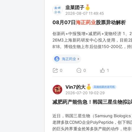
韭菜团子
2026-08-07 11:49:45
08月07日
海正药业
股票异动解析
创新药+中报预增+减肥药+宠物经济 1、
26M3上海新药研发中心投入使用，目前2款新
818。博锐生物上市后估值150-200亿，持股
业绩预增公告，公司预计2026年半年度实现归母
S
海正药业
0
0
1
Vin7的大
高抛低吸的老司机
2026-07-20 19:02:29
减肥药产能告急！韩国三星生物拟以
近日，韩国三星生物（Samsung Biolo
老牌多肽CDMO企业PolyPeptide
的巨头跨界重金抢筹多肽产能的动作，绝非孤