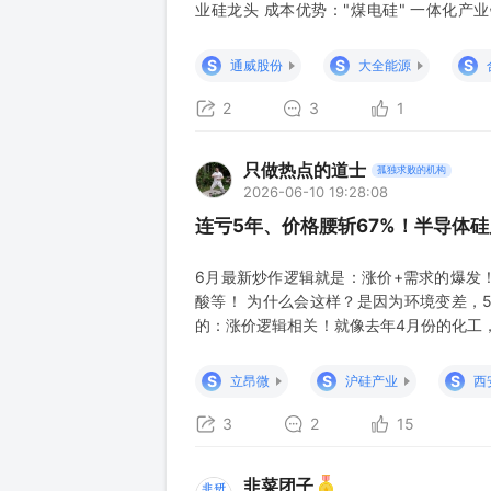
业硅龙头 成本优势："煤电硅" 一体化产业链
展：拟募资 58 亿元加码背压机组项目，
S
S
S
通威股份
大全能源
2
3
1
只做热点的道士
孤独求败的机构
2026-06-10 19:28:08
连亏5年、价格腰斩67%！半导体
6月最新炒作逻辑就是：涨价+需求的爆发！
酸等！ 为什么会这样？是因为环境变差，
的：涨价逻辑相关！就像去年4月份的化工
一个比较冷门的行业：半导体硅片！ 也是
苏！不值得思考一下未来吗？ 一、事件驱动
S
S
S
立昂微
沪硅产业
西
乘数紧缺 vs
3
2
15
韭菜团子