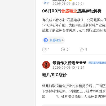
2026-06-09 15:29:01
06月09日
合盛硅业
股票异动解析
有机硅+碳化硅+石墨电极 1、公司是国内
173万吨/年产能，为国内硅基新材料产
建立了的业务合作关系，公司的行业龙头地位
量均处于行业前列,12英寸碳化硅衬底研发顺
S
合盛硅业
隆盛碳素都有碳素石墨电极
1
0
1
最新作文精选❤️❤️❤️
只买龙头的老股民
2026-06-09 10:49:24
硅片/SIC涨价
继此前取消销售折让的变相提价后，厂商已
下游材料端延伸。 消息面上，硅片/SIC
出： 1、硅片涨价预期：AI服务器的GPU
而在2028年之前全球硅片产能仍处于温