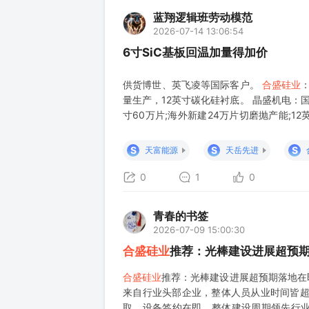
蓝翔逻辑班劳动模范
2026-07-14 13:06:54
6寸SiC基板回温加量得加价
供货博世、英飞凌等国际客户。
合盛硅业
量生产，12英寸碳化硅衬底。 晶盛机电：国内
寸60万片;海外新建24万片切磨抛产能;1
外延 - 器件全链条IDM企业，自有6英寸
明:文章内容
S
S
S
天富能源
天岳先进
0
1
0
青春的书签
2026-07-09 15:00:30
合盛硅业
推荐：光棒建设进展超预
合盛硅业
推荐：光棒建设进展超预期落地在即
来自行业头部企业，整体人员从业时间皆超
取，设备签约在即，整体建设周期领先行业9-1