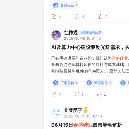
S
合盛硅业
头企业水平。 3、截至2025
5
0
2
红柿通
热爱评论的老韭菜
2026-06-16 10:31:16
AI及算力中心建设驱动光纤需求，
已有明确进展的企业外，我们认为
合盛硅业
备向高纯硅基材料延伸的原料与成本基础。
高纯硅基材料延伸的布局潜力。 建议关注
预期，产能建设进度不及预期，行业竞争加
S
S
S
三孚股份
新安股份
4
1
2
韭菜团子
2026-06-15 15:33:46
06月15日
合盛硅业
股票异动解析