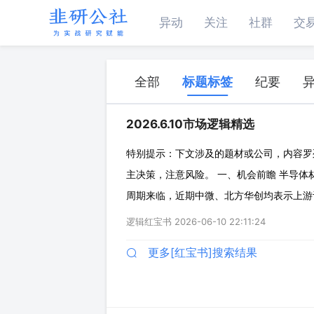
异动
关注
社群
交
全部
标题标签
纪要
2026.6.10市场逻辑精选
特别提示：下文涉及的题材或公司，内容罗
主决策，注意风险。 一、机会前瞻 半导
周期来临，近期中微、北方华创均表示上游
星、美光三大海外存储巨头纷纷调整产能布
逻辑红宝书
2026-06-10 22:11:24
储、合肥长鑫等为代表的国内领先企业在未
更多[红宝书]搜索结果