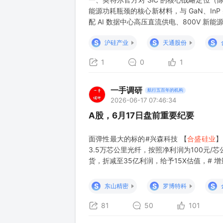
能源功耗瓶颈的核心新材料，与 GaN、InP 并
配 AI 数据中心高压直流供电、800V 新
频；二者高低压互补，不存在替代关系； 配套
S
S
S
沪硅产业
天通股份
1
0
1
一手调研
航行五百年的机构
2026-06-17 07:46:34
A股，6月17日盘前重要纪要
面弹性最大的标的#兴森科技 【
合盛硅业
3.5万芯公里光纤，按照净利润为100元
货，折减至35亿利润，给予15X估值，# 
并非从0开始，公司是在新疆中部园区的多
扩产周期大大缩短，目
S
S
S
东山精密
罗博特科
81
50
101