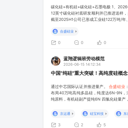
碳化硅+有机硅+碳化硅+石墨电极 1、20
12英寸碳化硅衬底研发顺利并已推进送样
截至2025H1公司已形成工业硅122万吨
之一，已与多晶硅、有机硅、硅铝合金行业中
S
合盛硅业
4日互动，公司6/8英寸碳
0
0
0
蓝翔逻辑班劳动模范
2026-06-15 14:12:34
中国"纯硅"重大突破！高纯度硅概
通过中芯国际认证并推进量产。
合盛硅业
布局40万吨高纯多晶硅，纯度达6N-9N
纯原料，有机硅副产提纯6N 四氯化硅量产
开信息整理，不作为买卖参考，如有不妥请
S
S
S
京运通
硅宝科技
东
3
2
5