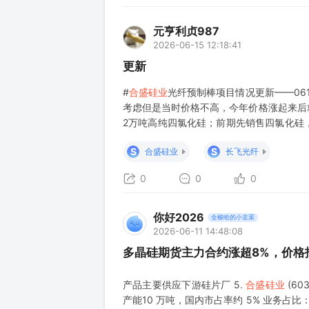
元亨利贞987
2026-06-15 12:18:41
更新
#
合盛硅业
光纤预制棒项目情况更新——06
考虑但是当时价格不高，今年价格涨起来后
2万吨高纯四氯化硅；前期先销售四氯化硅，
性上3200吨，也可能先干1600吨（看设
S
S
合盛硅业
长飞光纤
0
0
0
你好2026
全梭哈的小韭菜
2026-06-11 14:48:08
多晶硅期货主力合约涨超8%，价格报
产品主要供应下游硅片厂 5.
合盛硅业
(6
产能10 万吨，国内市占率约 5% 业务占比