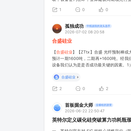
产）。客户方面对接顺利，且公司具备全产
1
0
0
孤独成功
中线波段的龙头选手
2026-07-02 08:20:58
合盛硅业
【
合盛硅业
】【ZTtx】合盛 光纤预制棒
预计一期1600吨，二期再+1600吨。
设备我们认为是是否成功最关键的因素。1
A2。2）设备，来源于海外，年初就在对接
S
合盛硅业
2
0
2
首板掘金大师
全梭哈的游资
2026-06-22 22:50:47
英特尔定义碳化硅突破算力功耗瓶
一、英特尔官方对 SiC 的核心战略定位