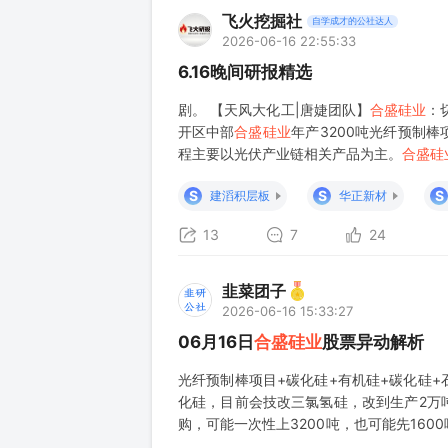
飞火挖掘社
自学成才的公社达人
2026-06-16 22:55:33
6.16晚间研报精选
剧。 【天风大化工|唐婕团队】
合盛硅业
：
开区中部
合盛硅业
年产3200吨光纤预制
程主要以光伏产业链相关产品为主。
合盛硅
增长路径。 #受AI算力建设驱动，光纤预
S
S
S
建滔积层板
华正新材
13
7
24
韭菜团子
2026-06-16 15:33:27
06月16日
合盛硅业
股票异动解析
光纤预制棒项目+碳化硅+有机硅+碳化硅+
化硅，目前会技改三氯氢硅，改到生产2万
购，可能一次性上3200吨，也可能先160
年6月4日互动，公司6/8英寸碳化硅衬底