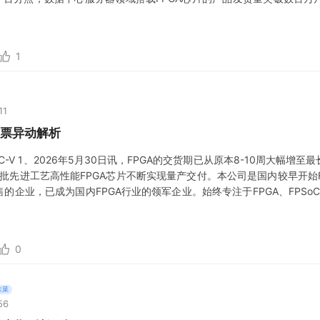
而是结构性需求驱动+国
1
11
票异动解析
ISC-V 1、2026年5月30日讯，FPGA的交货期已从原本8-10周大幅增至最
一批先进工艺高性能FPGA芯片不断实现量产交付。本公司是国内较早开始FP
的企业，已成为国内FPGA行业的领军企业。始终专注于FPGA、FPSoC
持续完善“FPGA/FPSoC芯片+专用EDA软件+IP/System解决方案+
0
韭菜
56