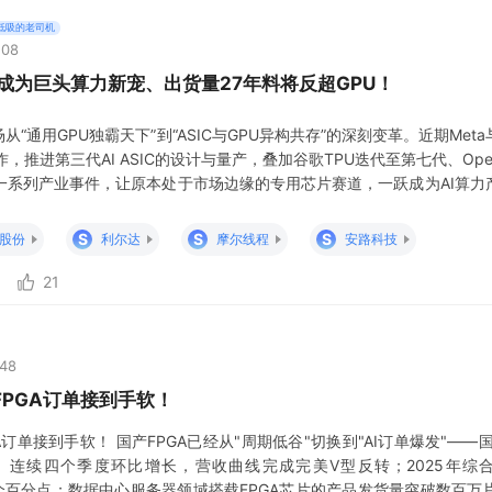
低吸的老司机
:08
片)成为巨头算力新宠、出货量27年料将反超GPU！
从“通用GPU独霸天下”到“ASIC与GPU异构共存”的深刻变革。近期Met
，推进第三代AI ASIC的设计与量产，叠加谷歌TPU迭代至第七代、Ope
一系列产业事件，让原本处于市场边缘的专用芯片赛道，一跃成为AI算力
于A股投资者而言，这一轮ASIC行情并非短期概念炒作，而是建立在全
产替代政策加持之上的中长期投资机遇。 一、产业底层逻辑：AI
S
S
S
股份
利尔达
摩尔线程
安路科技
21
:48
FPGA订单接到手软！
A订单接到手软！ 国产FPGA已经从"周期低谷"切换到"AI订单爆发"——国
%、连续四个季度环比增长，营收曲线完成完美V型反转；2025年综合
.62个百分点；数据中心服务器领域搭载FPGA芯片的产品发货量突破数百