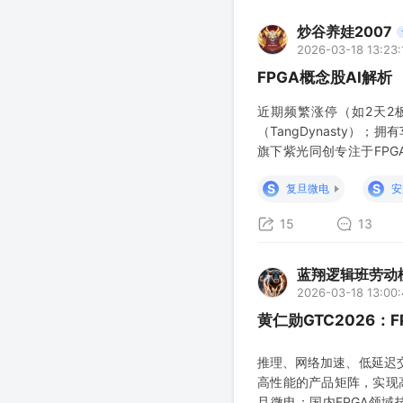
炒谷养娃2007
2026-03-18 13:23:
FPGA概念股AI解析
近期频繁涨停（如2天2
（TangDynasty）
旗下紫光同创专注于FPG
688709 主要产品包括C
S
S
复旦微电
安
15
13
蓝翔逻辑班劳动
2026-03-18 13:00
黄仁勋GTC2026
推理、网络加速、低延迟
高性能的产品矩阵，实现
旦微电：国内FPGA领域