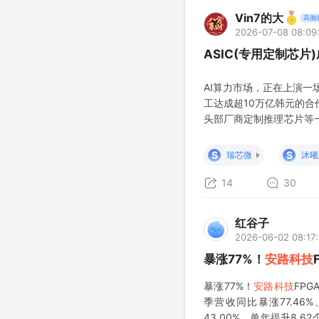
Vin7的大
高抛
2026-07-08 08:09
ASIC(专用定制芯
AI算力市场，正在上演一场
工达成超10万亿韩元的合作
头部厂商定制推理芯片等
确定性最高的增长主线。对
略转向、供需格局重构、国
S
S
瑞芯微
沐曦
14
30
红谷子
2026-06-02 08:17
暴涨77%！
安路科技
暴涨77%！
安路科技
FPG
季营收同比暴涨77.46
43.00%、单年提升8