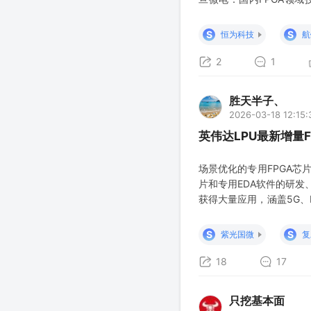
品，公司FPGA产品在通
买卖参考，如有不妥请联
S
S
恒为科技
航
2
1
胜天半子、
2026-03-18 12:15:
英伟达LPU最新增量
场景优化的专用FPGA芯
片和专用EDA软件的研发、
获得大量应用，涵盖5G、F
核心供应商，提供卫星载
路，深耕
S
S
紫光国微
复
18
17
只挖基本面