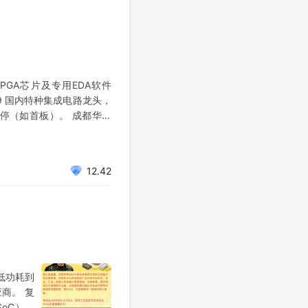
FPGA芯片及专用EDA软件
49 国内特种集成电路龙头，
涨停（如首板）。 成都华微
12.42
低功耗到
商。 复
oC）产