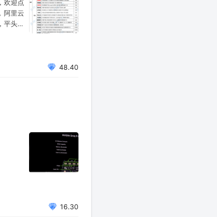
，欢迎点
，阿里云
，平头哥
程门阵列-
48.40
16.30