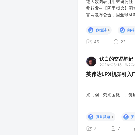
绝大数图表引用韭研公社
赞转发~ 【阿里概念】图
官网发布公告，因全球AI
真武810E等算力卡产品上
FPGA】图表 据网传纪要(未
S
S
数据港
朗科
46
22
伏白的交易笔记
2026-03-18 19:20
英伟达LPX机架引入
光同创（紫光国微）、复
S
S
复旦微电
安
7
7