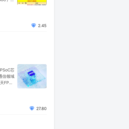
，不作为
2.45
PSoC芯
在通信领域
天FPGA
种数字电
27.80