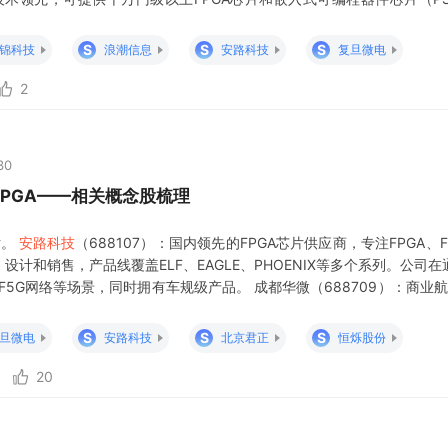
信、工控、高可靠等领域广泛应用。 特别声明:文章内容根据公开信息整理
系删改。
S
S
S
锦科技
浪潮信息
安路科技
复旦微电
2
30
FPGA——相关概念股梳理
片。
安路科技
（688107）：国内领先的FPGA芯片供应商，专注FPGA、F
设计和销售，产品线覆盖ELF、EAGLE、PHOENIX等多个系列。公司
5G网络等场景，同时拥有车规级产品。 成都华微（688709）：商业航
荷器件方案。隶属于中国电子，业务覆盖FPGA、存储芯片、ADC等特
S
S
S
旦微电
安路科技
北京君正
恒烁股份
20