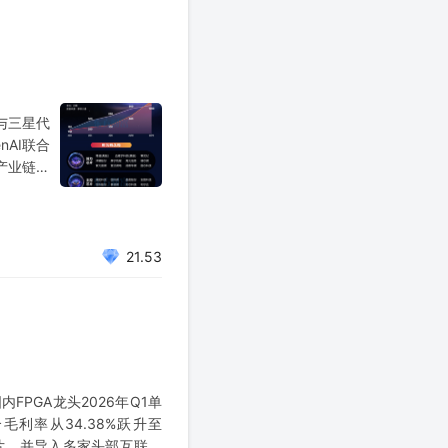
a与三星代
nAI联合
产业链中
球巨头战
21.53
内FPGA龙头2026年Q1单
毛利率从34.38%跃升至
万片、并导入多家头部互联网