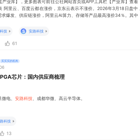
【产业库】，更多图表可前往公社网站首页或APP工具栏【产业库】查看
表 阿里云、百度云都在涨价，京东云表示不涨价。2026年3月18日盘中
需求爆发、供应链涨价，阿里云AI算力、存储等产品最高涨价34％。其中
涨5%-34%，文件存储产品CPFS（智算版）上涨30%。 【现场可编
查证)，英伟达GTC 2026发布Groq 3 LPX机架，定位A
S
科技
安路科技
61
买买买的机构
:06
FPGA芯片：国内供应商梳理
旦微电、
安路科技
、成都华微、高云半导体。
路科技
13