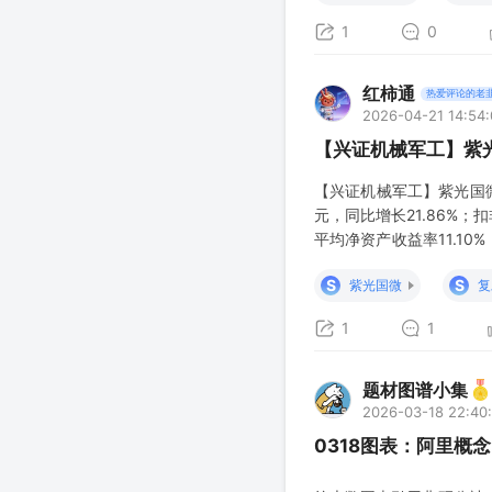
1
0
红柿通
热爱评论的老
2026-04-21 14:54
【兴证机械军工】紫光
【兴证机械军工】紫光国微2
元，同比增长21.86%；扣
平均净资产收益率11.10%
同）、20.21亿元（+16.6
S
S
紫光国微
复
1
1
题材图谱小集
2026-03-18 22:40
0318图表：阿里概