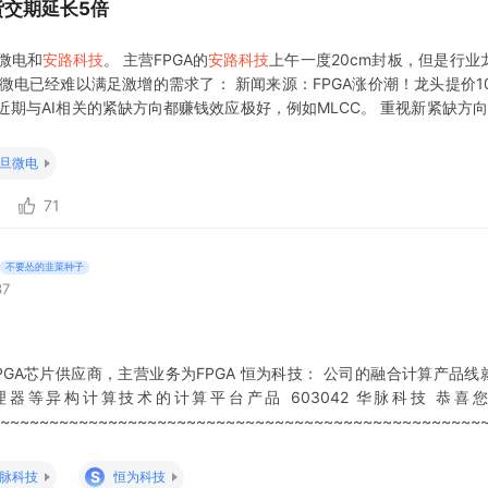
货交期延长5倍
微电和
安路科技
。 主营FPGA的
安路科技
上午一度20cm封板，但是行业
微电已经难以满足激增的需求了： 新闻来源：FPGA涨价潮！龙头提价10%
近期与AI相关的紧缺方向都赚钱效应极好，例如MLCC。 重视新紧缺方向
GA 作为AI 推理加速、云计算部署的核心器件，市场需求持续放量 ——预计 2026
旦微电
71
不要怂的韭菜种子
37
PGA芯片供应商，主营业务为FPGA 恒为科技： 公司的融合计算产品线
处理器等异构计算技术的计算平台产品 603042 华脉科技 恭喜
~~~~~~~~~~~~~~~~~~~~~~~~~~~~~~~~~~~~~~~~~~~~~~~~~
~~~~~~~~~~~
S
脉科技
恒为科技