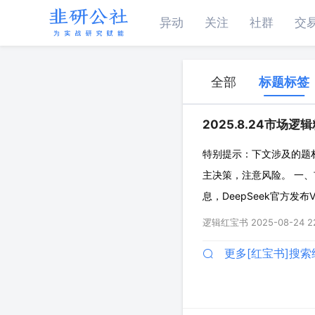
异动
关注
社群
交
全部
标题标签
2025.8.24市场逻
特别提示：下文涉及的题
主决策，注意风险。 一、
息，DeepSeek官方发布
表示将加快突破GPU芯片等关
逻辑红宝书
2025-08-24 2
将
更多[红宝书]搜索