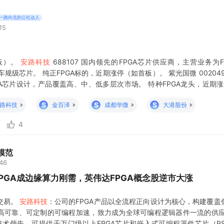
一路向北的公社达人
15
板）。
安路科技
688107 国内领先的FPGA芯片供应商，主营业务为
；拥有车规级芯片。 纯正FPGA标的，近期涨停（如首板）。 紫光国微 0020
A芯片设计，产品覆盖高、中、低多层次市场。 特种FPGA龙头，近期
PLD/FPGA逻辑芯片，覆盖
S
S
S
路科技
金百泽
成都华微
大港股份
4
模范
:46
：FPGA成边缘算力刚需，英伟达FPGA概念股逆市大涨
交易。
安路科技
：公司的FPGA产品以全流程正向设计为核心，构建覆盖
高可靠、可定制的可编程加速，致力成为全球可编程逻辑器件一流的供应
技术领先，可提供千万门级以上FPGA芯片和嵌入式可编程器件芯片（PS