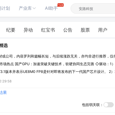
易计划
产业库
AI助手
纪要
异动
红宝书
公告
股票
用户
辑精选
材或公司，内容罗列和篇幅长短，与后续涨跌无关，亦均非进行推荐，仅
市场热点 国产GPU：加速突破关键技术，软硬协同生态完善 ◇驱动：1）2
V3.1版本并表示UE8M0 FP8是针对即将发布的下一代国产芯片设计。 2）
键核心技术。 ◇生态协同：DeepSeekV3.1版本模型使用UE8M0 FP
2:29:58
结果
包括弱关联：