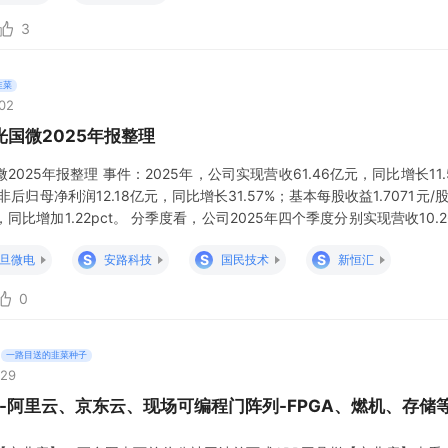
3
韭菜
:02
国微2025年报整理
025年报整理 事件：2025年，公司实现营收61.46亿元，同比增长11.5
非后归母净利润12.18亿元，同比增长31.57%；基本每股收益1.7071元/
，同比增加1.22pct。 分季度看，公司2025年四个季度分别实现营收10.2
8%）、18.57亿元（+33.60%）、12.41亿元（-
S
S
S
旦微电
安路科技
国民技术
新恒汇
0
一路目送的韭菜种子
:29
念-阿里云、京东云、现场可编程门阵列-FPGA、燃机、存储