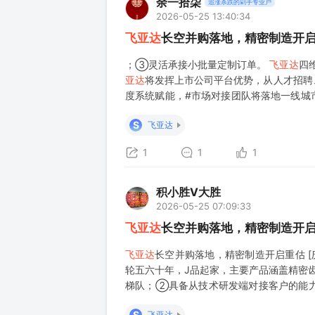
余一拾柒
追涨杀跌的剁手专业户
2026-05-25 13:40:34
飞亚达
长空并购落地，精密制造开
；③灵活承接小批量定制订单。
飞亚达
四
亚达
将发挥上市公司平台优势，从人才招聘
度系统赋能，#市场对接团队将落地一线城
成长空间，已向部分头部客户小批量供货。
S
飞亚达
1
1
1
积小胜V大胜
2026-05-25 07:09:33
飞亚达
长空并购落地，精密制造开
飞亚达
长空并购落地，精密制造开启重估 
轮五六十年，J品起家，主要产品涵盖精密
梯队；②具备从技术研发端对接客户的能力
空过去制约因素：客户对接不便➕产线投入
S
飞亚达