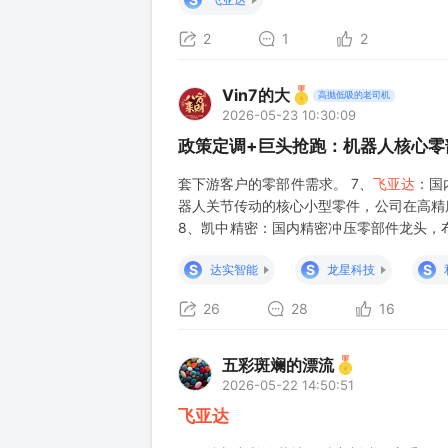
2
1
2
Vin7的大
高抛低吸的老司机
2026-05-23 10:30:09
政策定调+巨头抢跑：机器人核心零
套下游客户的零部件需求。 7、
飞亚达
：国
器人关节传动的核心小型零件，公司在高精
8、凯中精密：国内精密冲压零部件龙头，
的高精度连接需求，依托公司成熟的精密制
S
S
S
达实智能
龙星科技
26
28
16
五彩斑斓的漂流
2026-05-22 14:50:51
飞亚达