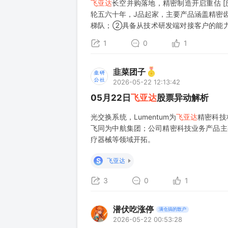
飞亚达
长空并购落地，精密制造开启重估 
轮五六十年，J品起家，主要产品涵盖精密
梯队；②具备从技术研发端对接客户的能力
空过去两大制约：地处陕西汉中，客户对接
1
0
1
韭菜团子
2026-05-22 12:13:42
05月22日
飞亚达
股票异动解析
光交换系统，Lumentum为
飞亚达
精密科技
飞同为中航集团；公司精密科技业务产品主
疗器械等领域开拓。
S
飞亚达
3
0
1
潜伏吃涨停
满仓搞的散户
2026-05-22 00:53:28