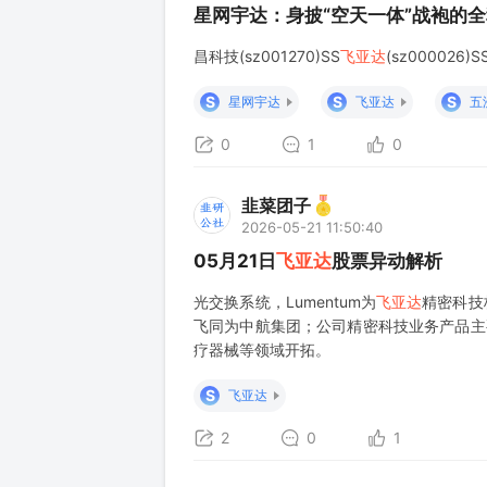
星网宇达：身披“空天一体”战袍的
昌科技(sz001270)SS
飞亚达
(sz000026)
S
S
S
星网宇达
飞亚达
五
0
1
0
韭菜团子
2026-05-21 11:50:40
05月21日
飞亚达
股票异动解析
光交换系统，Lumentum为
飞亚达
精密科技
飞同为中航集团；公司精密科技业务产品主
疗器械等领域开拓。
S
飞亚达
2
0
1