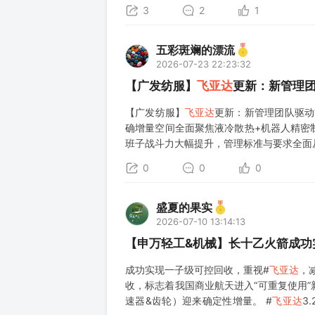
3
2
1
五彩斑斓的漂流
2026-07-23 22:23:32
【广发纺服】
飞亚达
更新：新管理团
【广发纺服】
飞亚达
更新：新管理团队驱动
确增量空间全面聚焦液冷散热+机器人精密
班子战斗力大幅提升，管理标准与要求全面从
全年主业净利有望恢复24年水平（同比+152
0
0
0
盛夏的果实
2026-07-10 13:14:13
【申万轻工&机械】长十乙火箭成功
成功实现一子级可控回收，重视#
飞亚达
，
收，标志着我国商业航天进入“可重复使用
速器&齿轮）迎来确定性增量。 #
飞亚达
3