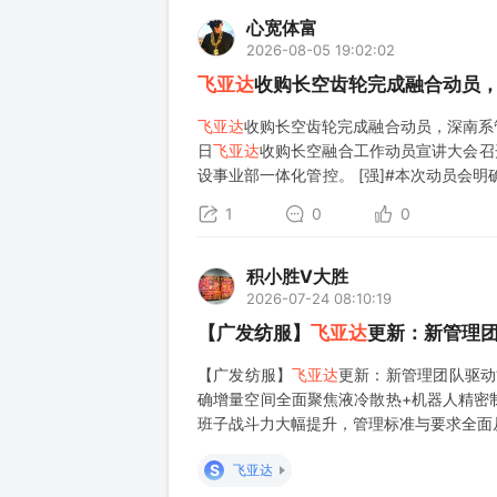
心宽体富
2026-08-05 19:02:02
飞亚达
收购长空齿轮完成融合动员
飞亚达
收购长空齿轮完成融合动员，深南系管
日
飞亚达
收购长空融合工作动员宣讲大会召
设事业部一体化管控。 [强]#本次动员会
基地服务国防民机、做强齿轮及传动部组件
1
0
0
积小胜V大胜
2026-07-24 08:10:19
【广发纺服】
飞亚达
更新：新管理团
【广发纺服】
飞亚达
更新：新管理团队驱动
确增量空间全面聚焦液冷散热+机器人精密
班子战斗力大幅提升，管理标准与要求全面从
全年主业净利有望恢复24年水平（同比+152
S
飞亚达