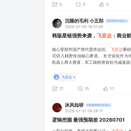
厚，主要产品涵盖精密齿轮及精密减速器，
0
0
0
沉睡的毛利 小五郎
买买买的公社达人
2026-07-05 18:51:40
韩版星链强势来袭，
飞亚达
：商业
核心零部件国产替代需求迫切。
飞亚达
重磅
式切入精密传动核心赛道。 长空齿轮作为
机器人两大赛道，军工级精密齿轮与减速器产
能力。
飞亚达
将同时手握腕表消费基本盘 
形机器人双万亿赛道，业绩与估值重
S
飞亚达
21
15
11
沐风知研
中线波段的公社达人
2026-07-01 09:28:11
逻辑挖掘 最强预期差 20260701
一获台积电、英伟达双重认证；
飞亚达
：