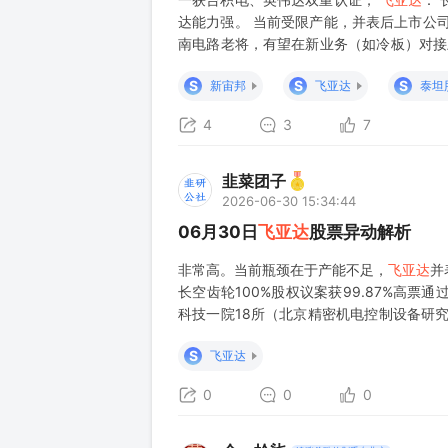
达能力强。 当前受限产能，并表后上市公
南电路老将，有望在新业务（如冷板）对接上
机缺口巨大。预计2030年高端织机缺口达2
S
S
S
新宙邦
飞亚达
泰坦
4
3
7
韭菜团子
2026-06-30 15:34:44
06月30日
飞亚达
股票异动解析
非常高。当前瓶颈在于产能不足，
飞亚达
并
长空齿轮100%股权议案获99.87%高票
科技一院18所（北京精密机电控制设备研
战略。（未证实） 3、2026年4月12日
S
飞亚达
0
0
0