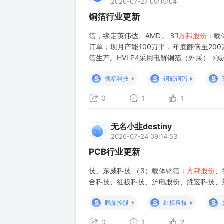
2026-07-27 09:15:04
铜箔行业更新
箔，绑定英伟达、AMD。 3⃣
方邦股份
：载
订单；现月产能100万平，年底翻倍至20
箔生产。HVLP4采用电解铜箔（外采）
制，有望大幅改善良率问题，预计年内上3-5条
S
S
S
德福科技
铜冠铜箔
0
1
1
无名小韭destiny
2026-07-24 09:14:53
PCB行业更新
技、东威科技 （3）载体铜箔：
方邦股份
、
合科技、红板科技、沪电股份、胜宏科技、
S
S
S
鹏鼎控股
红板科技
0
1
2