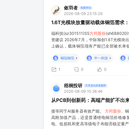
敛羽者
热爱评论
2026-08-09 23:15:26
1.6T光模块放量驱动载体铜箔需求
福科技(sz301511)SS
方邦股份
(sh6880
资建议 2026年7月，中际旭创1.6T光
上确认，载体铜箔现有产能已全部被长单锁
PCB厂商的光模块mSAP产线处于满产状态
S
S
S
铜冠铜箔
中一科技
1
0
0
梧桐投研
只买龙头的老股民
2026-08-09 15:38:46
从PCB到创新药：高端产能扩不出
接等同于AI服务器有效产能。
方邦股份
、铜
高附加值产品，还是普通锂电铜箔价格修
电、低损耗和更高等级电子布能否稳定量产