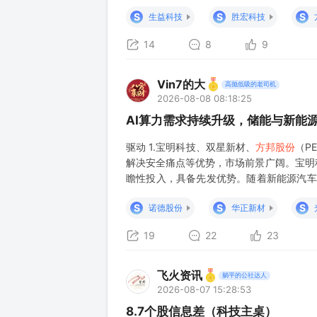
PCB板块已经连续反弹。生益科技本周累计
S
S
S
生益科技
胜宏科技
14
8
9
Vin7的大
高抛低吸的老司机
2026-08-08 08:18:25
AI算力需求持续升级，储能与新能
驱动 1.宝明科技、双星新材、
方邦股份
（P
解决安全痛点等优势，市场前景广阔。宝明
瞻性投入，具备先发优势。随着新能源汽车
来快速增长。这三家企业有望凭借技术优势
S
S
S
诺德股份
华正新材
19
22
23
飞火资讯
躺平的公社达人
2026-08-07 15:28:53
8.7个股信息差（科技主桌）