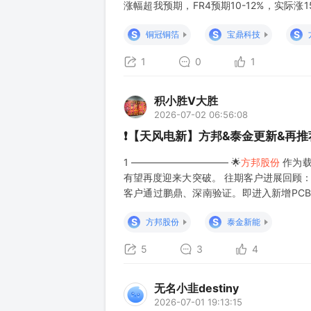
涨幅超我预期，FR4预期10-12%，实际
个5X PE，一个10X）严重被低估。其他
S
S
S
铜冠铜箔
宝鼎科技
理系牛市选手，
1
0
1
积小胜V大胜
2026-07-02 06:56:08
❗【天风电新】方邦&泰金更新&再推
1 —————————— 🌟
方邦股份
作为载
有望再度迎来大突破。 往期客户进展回顾
客户通过鹏鼎、深南验证。即进入新增PCB
28年有效产能达2000万平+。 #空间：按照
S
S
方邦股份
泰金新能
5
3
4
无名小韭destiny
2026-07-01 19:13:15