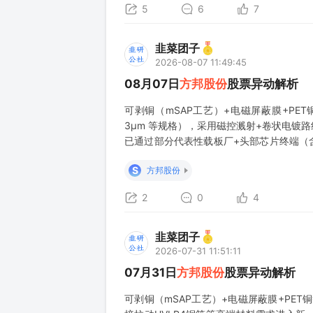
5
6
7
韭菜团子
2026-08-07 11:49:45
08月07日
方邦股份
股票异动解析
可剥铜（mSAP工艺）+电磁屏蔽膜+PET铜箔
3μm 等规格），采用磁控溅射+卷状电镀路线
已通过部分代表性载板厂+头部芯片终端（含
正推进3μm在头部终端的认证扩量。 2、
S
方邦股份
从23Q
2
0
4
韭菜团子
2026-07-31 11:51:11
07月31日
方邦股份
股票异动解析
可剥铜（mSAP工艺）+电磁屏蔽膜+PET铜