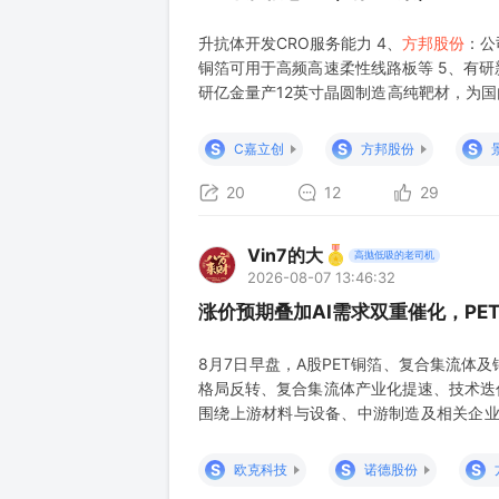
升抗体开发CRO服务能力 4、
方邦股份
：公
铜箔可用于高频高速柔性线路板等 5、有
研亿金量产12英寸晶圆制造高纯靶材，为国
储、烽火科技、华星光电等光通信、半导体
司微波器件产品（如微波双工器、微波滤波
S
S
S
C嘉立创
方邦股份
20
12
29
Vin7的大
高抛低吸的老司机
2026-08-07 13:46:32
涨价预期叠加AI需求双重催化，PE
8月7日早盘，A股PET铜箔、复合集流体
格局反转、复合集流体产业化提速、技术迭代
围绕上游材料与设备、中游制造及相关企业业
落地第二轮锂电铜箔调价，2024年行业亏
转向电子电路铜箔，锂电铜箔供需缺口显现。
S
S
S
欧克科技
诺德股份
案，资金