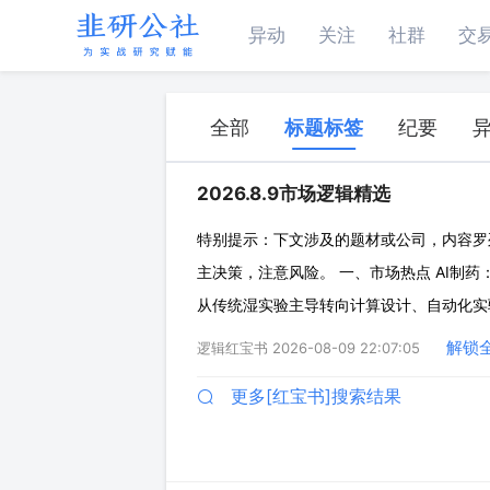
异动
关注
社群
交
全部
标题标签
纪要
2026.8.9市场逻辑精选
特别提示：下文涉及的题材或公司，内容罗
主决策，注意风险。 一、市场热点 AI制药
从传统湿实验主导转向计算设计、自动化实验、
随行业资本化进程提速、核心技术逐步落地，
解锁
逻辑红宝书
2026-08-09 22:07:05
分子生成及优化、ADME预测、晶型
更多[红宝书]搜索结果