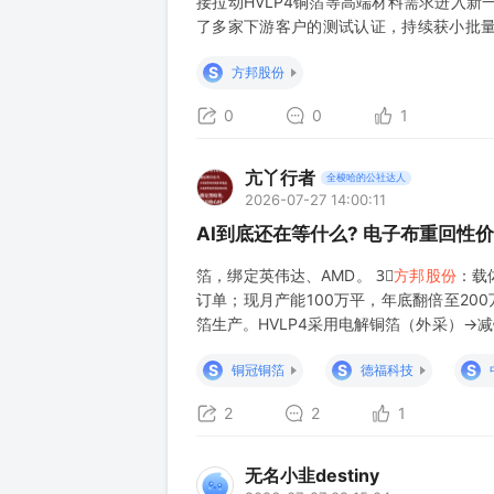
接拉动HVLP4铜箔等高端材料需求进入
了多家下游客户的测试认证，持续获小批量
能；网传（未证实），公司载体铜箔产品已
S
方邦股份
产品可应用于线缆屏蔽，并从23Q3
0
0
1
亢丫行者
全梭哈的公社达人
2026-07-27 14:00:11
AI到底还在等什么? 电子布重回
箔，绑定英伟达、AMD。 3⃣
方邦股份
：载
订单；现月产能100万平，年底翻倍至20
箔生产。HVLP4采用电解铜箔（外采）
制，有望大幅改善良率问题，预计年内上3-5条
S
S
S
铜冠铜箔
德福科技
2
2
1
无名小韭destiny