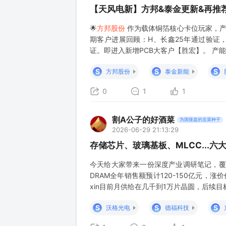
【天风电新】方邦&泰金更新&再推荐
🌟
方邦股份
作为载体铜箔核心卡位玩家，产业
期客户进展回顾：H、长鑫25年通过验证
证。即进入新增PCB大客户【胜宏】。 产能：
平+。 #空间：按照公司28年出货2000万平
S
S
S
方邦股份
泰金新能
0
1
1
割A公子的好酒菜
为国接盘的韭菜种子
2026-06-29 21:13:29
存储芯片、玻璃基板、MLCC...
今天给大家带来一份深度产业调研笔记，覆
DRAM全年销售额预计120-150亿元，涨
xin目前月供给在几千到1万片晶圆，后续目标提
增量来自英伟达Rubin平台，新一代产品要用
S
S
S
沃格光电
德福科技