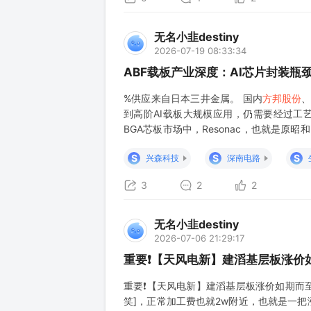
无名小韭destiny
2026-07-19 08:33:34
ABF载板产业深度：AI芯片封装
%供应来自日本三井金属。 国内
方邦股份
、
到高阶AI载板大规模应用，仍需要经过工艺
BGA芯板市场中，Resonac，也就是原昭
载板虽然以ABF膜命名，但真正决定供应安
S
S
S
兴森科技
深南电路
3
2
2
无名小韭destiny
2026-07-06 21:29:17
重要❗️【天风电新】建滔基层板涨
重要❗️【天风电新】建滔基层板涨价如期而至
笑]，正常加工费也就2w附近，也就是一把