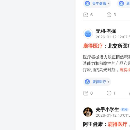
S
S
美年健康
鹿
6
3
无相·有掘
2026-01-12 12:07:
鹿得医疗
：北交所医
医疗器械潜力股正悄然积
造能力和前瞻性的产品布局
疗应用的高光时刻，
鹿得
产能力，构建了从产品研
S
鹿得医疗
0
1
先手小学生
机构
2026-01-12 10:01:
阿里健康：
鹿得医疗