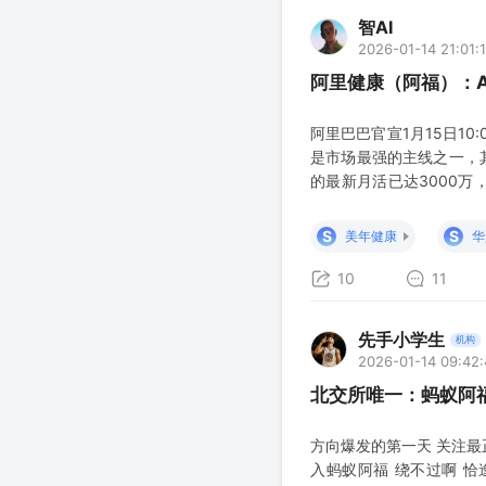
智AI
2026-01-14 21:01:
阿里健康（阿福）：A
阿里巴巴官宣1月15日10
是市场最强的主线之一，其
的最新月活已达3000万
走向GEO。GEO核心痛
主动搜索网页，传统SEO
S
S
美年健康
华
10
11
先手小学生
机构
2026-01-14 09:42:
北交所唯一：蚂蚁阿
方向爆发的第一天 关注最
入蚂蚁阿福 绕不过啊 