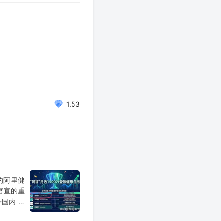
1.53
的阿里健
团官宣的重
国内 AI
I