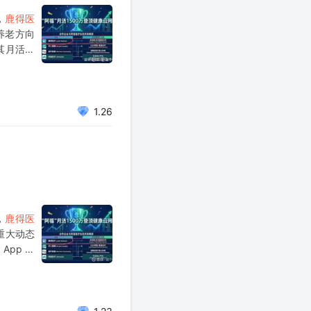
，
鹿得医
养老方向
，其月活用
级不
1.26
，
鹿得医
的重大动态
App 前