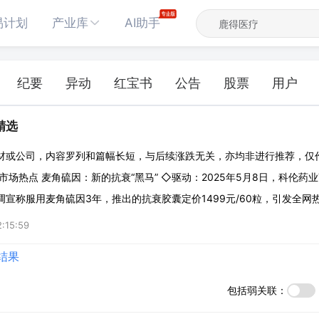
易计划
产业库
AI助手
纪要
异动
红宝书
公告
股票
用户
辑精选
材或公司，内容罗列和篇幅长短，与后续涨跌无关，亦均非进行推荐，仅
市场热点 麦角硫因：新的抗衰“黑马” ◇驱动：2025年5月8日，科伦药
宣称服用麦角硫因3年，推出的抗衰胶囊定价1499元/60粒，引发全网
具有抗氧化、抗炎、免疫调节等多种生物学功能，作为第五代抗氧化剂，
:15:59
肽的14倍，是维生素
结果
包括弱关联：