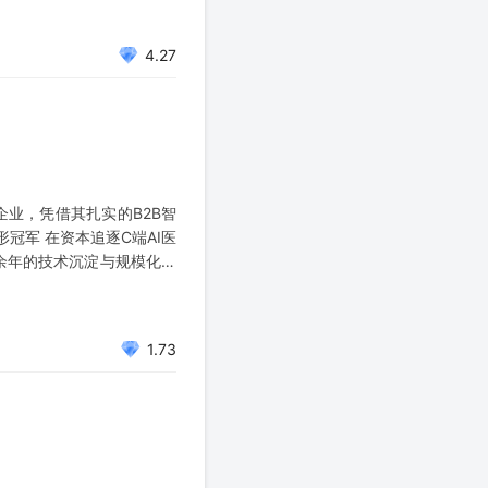
4.27
企业，凭借其扎实的B2B智
冠军 在资本追逐C端AI医
余年的技术沉淀与规模化生
1.73