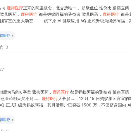
方向
鹿得医疗
正宗的阿里概念，北交所唯一， 超级低位 性价比 鹭燕医药
 鹭燕医药，
鹿得医疗
都是蚂蚁阿福的受益者 鹭燕医药，
鹿得医疗
都是
蚂蚁集团官宣的重大动态 —— 旗下原 AI 健康应用 AQ 正式升级为蚂蚁阿福
跻身国内 AI App 前五，更成功登顶国内健康管理 AI App 榜首。这次升
得医疗
3
27
指鹿为马的lu字辈 鹭燕医药，
鹿得医疗
都是蚂蚁阿福的受益者 鹭燕医药
鹭燕医药明天买不到……
鹿得医疗
大长腿…… 12 月 15 日蚂蚁集团官宣
 AQ 正式升级为蚂蚁阿福，其月活用户已突破 1500 万，不仅跻身国内 AI 
 AI App 榜首。这次升级不只是名字变更，更是从
得医疗