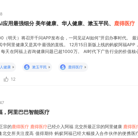
18
I应用最强细分 美年健康、华人健康、漱玉平民、
鹿得医疗
:00（明天）将召开千问APP发布会，一同见证AI如何“开启办事时代。 最
中阿里健康又是其中最强的直线。 12月15日新版上线的蚂蚁阿福APP，
，每天在阿福上咨询健康问题已超1000万。 AI时代下广告行业的价值核心
点的是“如何让品牌在AI推荐中优先被识别、转化”，用户通过AI直接表达需
失效，GEO成为品牌抢占AI流量的唯一路径。GEO通过语
S
S
人健康
漱玉平民
鹿得医疗
12
47
福，阿里巴巴智能医疗
正宗的
鹿得医疗
鹿得医疗
已经介入阿福 北交所最正宗的阿里健康
鹿得医
恰逢北交所关注度高 值得期待 蚂蚁阿福已经大幅接入合作伙伴的便携医