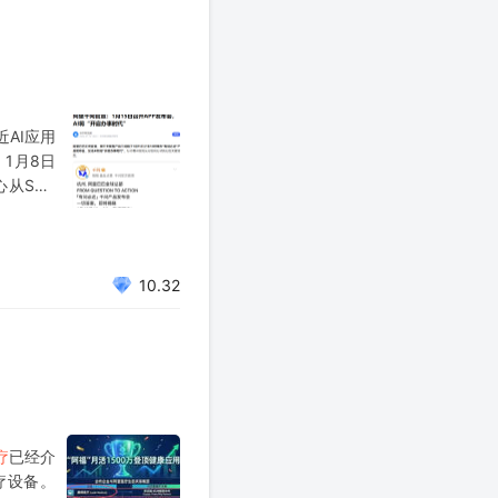
近AI应用
1月8日
从SEO
求，而非
10.32
疗
已经介
疗设备。