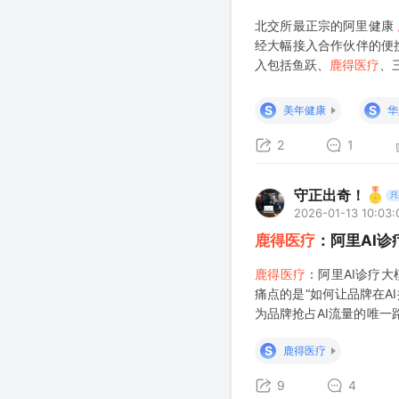
北交所最正宗的阿里健康
经大幅接入合作伙伴的便携
入包括鱼跃、
鹿得医疗
、
有助于对用户家庭进行更精
庭医疗器械龙头。
鹿得医
S
S
美年健康
华
2
1
守正出奇！
只
2026-01-13 10:03:
鹿得医疗
：阿里AI
鹿得医疗
：阿里AI诊疗大
痛点的是“如何让品牌在A
为品牌抢占AI流量的唯一
引用，实现“零点击曝光+
S
鹿得医疗
9
4