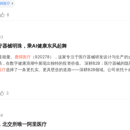
得医疗
8
53
疗器械明珠，乘AI健康东风起舞
蓄能量。
鹿得医疗
（920278），这家专注于医疗器械研发设计与生产的
，在数字健康浪潮中展现出独特的投资价值。 深耕B2B：医疗器械的隐形
医疗
选择了一条更扎实、更具壁垒的道路——深耕B2B领域。公司依托十
发、精密设计到高质量生产的完整产业链。这种"幕后英雄"的定位，
3
58
，北交所唯一阿里医疗