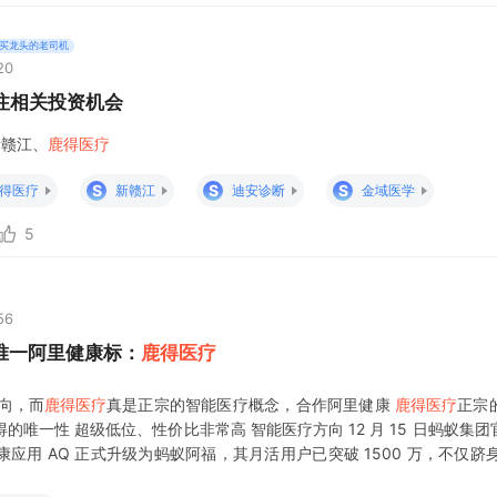
买龙头的老司机
20
注相关投资机会
新赣江、
鹿得医疗
S
S
S
得医疗
新赣江
迪安诊断
金域医学
5
56
唯一阿里健康标：
鹿得医疗
向，而
鹿得医疗
真是正宗的智能医疗概念，合作阿里健康
鹿得医疗
正宗
唯一性 超级低位、性价比非常高 智能医疗方向 12 月 15 日蚂蚁集
 健康应用 AQ 正式升级为蚂蚁阿福，其月活用户已突破 1500 万，不仅跻身
健康管理 AI App 榜首。这次升级不只是名字变更，更是从 AI 工具到 “A