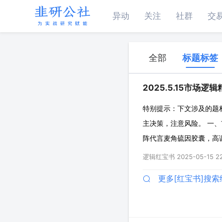
异动
关注
社群
交
全部
标题标签
2025.5.15市场逻
特别提示：下文涉及的题
主决策，注意风险。 一、
阵代言麦角硫因胶囊，高调
上发酵。 ◇麦角硫因：
逻辑红宝书
2025-05-15 22
Q10的40倍，是谷胱甘
更多[红宝书]搜索