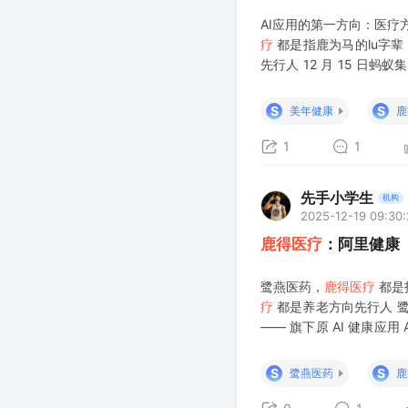
AI应用的第一方向：医疗
疗
都是指鹿为马的lu字辈
先行人 12 月 15 日
户已突破 1500 万，不仅
S
S
美年健康
鹿
1
1
先手小学生
机构
2025-12-19 09:30:
鹿得医疗
：阿里健康
鹭燕医药，
鹿得医疗
都是
疗
都是养老方向先行人 
—— 旗下原 AI 健康应用
五，更成功登顶国内健康管理
S
S
鹭燕医药
鹿