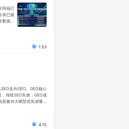
蚁阿福已
目前已接
等数据，
医疗
是家
1.53
SEO走向GEO。GEO核心
，传统SEO失效，GEO成
信息被AI大模型优先读懂、
4.15