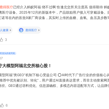
鹿得医疗
已经介入蚂蚁阿福 绕不过啊 恰逢北交所关注度高 值得期待 蚂
医疗设备。2025年12月的新版本中，产品鼓励用户接入可穿戴设备。
三诺等在内的首批9家厂商设备，其实时上传的血糖、血氧、血压及步数
准的判断和了解。 [看多]
鹿得医疗
将充分受益绑定问诊龙头阿福。
鹿得
疗
是全球机械
S
人健康
鹿得医疗
3
买龙头的老司机
07
诊疗大模型阿福北交所核心股！
模型阿福“类GEO”机制下核心受益公司 ⭕AI时代下广告行业的价值核心从
I推荐中优先被识别、转化”，用户通过AI直接表达需求，而非主动搜索网页
路径。GEO通过语料优化、信息源确权、多模态内容适配等方式，让品牌
精准转化”，区别
6