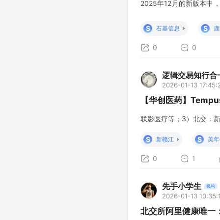
2025年12月的新版本
首批9家厂商设备，其实
了解。 [看多]
鹿得医疗
将
S
S
石基信息
鹿
0
0
逻辑交易知行合
2026-01-13 17:45:
【华创医药】Tempu
联影医疗等；3）北交：
S
S
新赣江
美年
0
1
先手小学生
机构
2026-01-13 10:35:
北交所阿里健康唯一