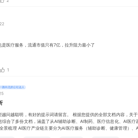
2
:22
也是医疗服务，流通市值只有7亿，拉升阻力最小了
1
一路向北的公社达人
25
析
型越问越聪明，有好的提示词请留言。 根据您提供的全部文档内容，关于“
综合了多份文档，涵盖了从AI辅助诊断、AI制药、医疗信息化、AI医
股全景梳理 AI医疗产业链主要分为AI医疗服务（辅助诊断、健康管理）、A
核心环节。以下是根据文档内容，按产业链环节和核心业务分类的上市公司列