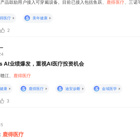
中，产品鼓励用户接入可穿戴设备。目前已接入包括鱼跃、
鹿得医疗
、三诺
时上传的血糖、血氧、血压及步数等数据，有助于对用户家庭进行更精准
充分受益绑定问诊
S
得医疗
美年健康
2
一
24
s AI业绩爆发，重视AI医疗投资机会
新赣江、
鹿得医疗
S
S
S
健康
鹿得医疗
迪安诊断
金域医学
3
15
：
鹿得医疗