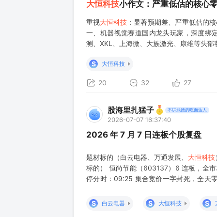
大恒科技
小作文：严重低估的核心零
重视
大恒科技
：显著预期差、严重低估的核
一、机器视觉赛道国内龙头玩家，深度绑定
测、XKL、上海微、大族激光、康维等头
低估：20～24年公司经历大刀阔斧地内部
S
大恒科技
20
32
27
股海里扎猛子
不讲武德的吃面达人
2026-07-07 16:37:40
2026 年 7 月 7 日连板个股复盘
题材标的（白云电器、万通发展、
大恒科技
标的） 恒尚节能（603137）6 连板，全
停分时：09:25 集合竞价一字封死，全天
行情；收盘现价 20.83 元，涨幅 9.98%；
S
S
S
白云电器
大恒科技