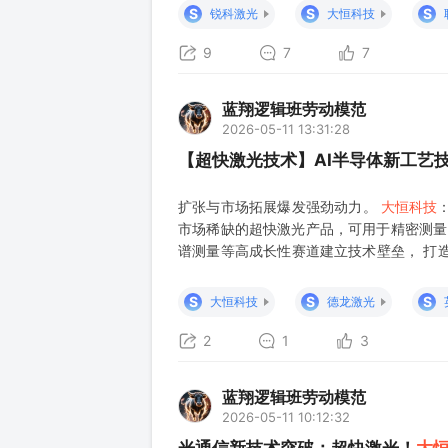
主体命中清单里，光智科技出现次数不低；
S
S
S
锐科激光
大恒科技
过激光器、泵浦源生产线、
9
7
7
蓝翔逻辑班劳动模范
2026-05-11 13:31:28
【超快激光技术】AI半导体新工艺
扩张与市场拓展爆发强劲动力。
大恒科技
市场稀缺的超快激光产品，可用于精密测量
谱测量等高成长性赛道建立技术壁垒， 打造
的关键核心——超快激光器技术，是国内少
现超快激光器激光种子源自产的少数厂商之
S
S
S
大恒科技
德龙激光
2
1
3
蓝翔逻辑班劳动模范
2026-05-11 10:12:32