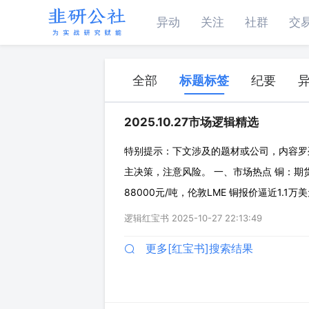
异动
关注
社群
交
全部
标题标签
纪要
2025.10.27市场逻辑精选
特别提示：下文涉及的题材或公司，内容罗
主决策，注意风险。 一、市场热点 铜：
88000元/吨，伦敦LME 铜报价逼近1.
至0.9%（主因铜矿供应受限），而需求增长
逻辑红宝书
2025-10-27 22:13:49
年全球铜供应缺口将达1000
更多[红宝书]搜索结果