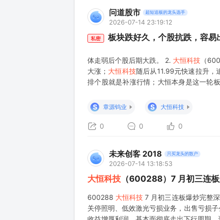
问道股市
超短追板的龙头选手
2026-07-14 23:19:12
板块跌好久，个股抗跌，容易
私密
体走弱后个股后期大跌。 2.
大恒科技
（60
大涨；
大恒科技
随后从11.99元快速拉
排个股就是补涨行情；大恒本身是这一轮板
态：均线全部向上，MACD站稳0轴上方，
照盘面，新手照做即可） 判定核心逻
S
S
章源钨业
大恒科技
0
0
0
未来创客 2018
只买龙头的散户
2026-07-14 13:18:53
大恒科技
（600288）7 月初三
600288
大恒科技
7 月初三连板爆炒完整
关停照明、低效激光亏损业务，出售亏损子
收益增厚利润，基本面彻底走出下行周期，