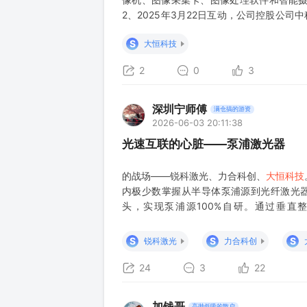
2、2025年3月22日互动，公司控股公
理、视频理解摘要、智能写稿创作、文生图
S
大恒科技
示其空间光调制器可应用于数字全息光学再
2
0
3
深圳宁师傅
满仓搞的游资
2026-06-03 20:11:38
光速互联的心脏——泵浦激光器
的战场——锐科激光、力合科创、
大恒科技
内极少数掌握从半导体泵浦源到光纤激光器
头，实现泵浦源100%自研。通过垂直整合
元/1000W，彻底打破“卡脖子”环节。 关
迁），大幅降低热负荷、提
S
S
S
锐科激光
力合科创
24
3
22
加钱哥
高抛低吸的散户