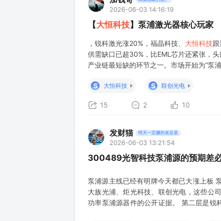
2026-06-03 14:16:19
【
大恒科技
】泵浦激光器核心玩家
，锐科激光涨20%，福晶科技、
大恒科技
跟
供需缺口已超30%，比EML芯片还紧张，头
产业链最短缺的环节之一。市场开始为“泵浦
有真正的泵浦业务
大恒科技
(600288)
S
S
大恒科技
联创光电
15
2
10
发财猫
明天一定赚的老韭菜
2026-06-03 13:21:54
300489光智科技泵浦源的预期差
泵浦源主线已经有明牌今天都已大涨上板 
大族光浦、炬光科技、联创光电，这些公司
功率泵浦源器件的公开证据。 第二层是锐
逻辑是整机、自制、应用和原材料需求。 光