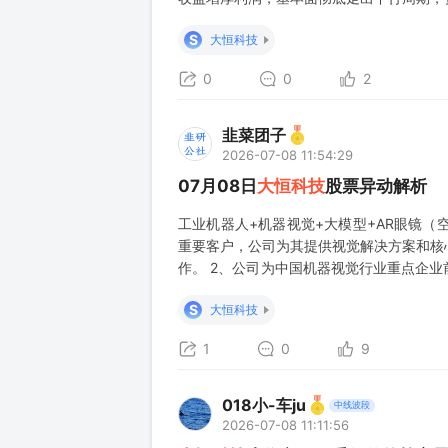
同时覆盖当下四大最强风口，多概念叠加，板
S
大恒科技
0
0
2
韭菜团子
2026-07-08 11:54:29
07月08日
大恒科技
股票异动解析
工业机器人+机器视觉+大模型+AR眼镜（
重要客户，公司为其提供视觉解决方案和核心
作。 2、公司为中国机器视觉行业重点企
机等机器视觉系统中核心零部件，与工业机器
S
大恒科技
洋的“大洋千机大模型平台”开发了多
1
0
9
018小-车ju
中线波段
2026-07-08 11:11:56