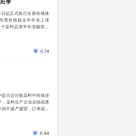
统旺季
1日起正式执行全新价格体
活性黑价格较去年年末上涨
%，多个染料品类半年涨幅突破
0.74
中提示过分散染料中间体还
下，染料生产企业后续或逐
不得不减产观望，订单或向
江龙盛
、闰土
0.44