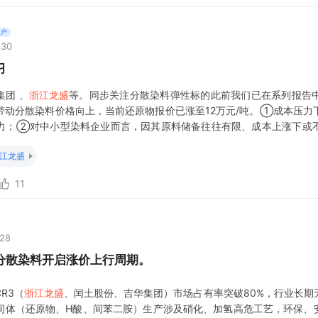
大户
:30
习
集团 、
浙江龙盛
等。同步关注分散染料弹性标的此前我们已在系列报告
带动分散染料价格向上，当前还原物报价已涨至12万元/吨。①成本压力
力；②对中小型染料企业而言，因其原料储备往往有限、成本上涨下或
的头部企业集中，远期甚至将加速中小型染料企业的出清。 建议关注：
浙
江龙盛
11
:28
，分散染料开启涨价上行周期。
R3（
浙江龙盛
、闰土股份、吉华集团）市场占有率突破80%，行业长期
间体（还原物、H酸、间苯二胺）生产涉及硝化、加氢高危工艺，环保、