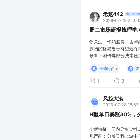
老赵442
满仓搞的
2026-07-28 22:06
周二市场研报梳理学
议关注：锦鸡股份、吉华
原物的格局改善有望最终
步向下游传导部分成本压
具备原料配套及规模优势
S
S
宁德时代
浙
1
3
风起大漠
2026-07-28 18:52
H酸单日暴涨30%
垄断特征，国内分散染料C
规产能：分散染料上游中