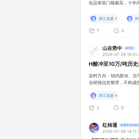
化品审批门槛极高，十年
部企业具备极强的产品调价
暴涨强化涨价支撑 202
S
S
浙江龙盛
闰
7
3
山在势中
老司机
2026-07-28 18:41:
H酸冲至10万/吨历
染料方向：锦鸡股份、吉
业研报信息整理，不构成
S
浙江龙盛
2
0
红柿通
热爱评论的老
2026-07-28 14:11: