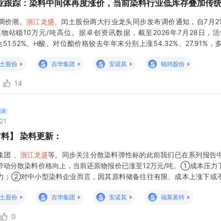
业跟踪：染料中间体再度涨价，当前染料行业低库存叠加传
调价潮。
浙江龙盛
、闰土股份两大行业龙头同步发布调价通知，自7月2
物站稳10万元/吨高位。据卓创资讯数据，截至2026年7月28日，
达51.52%。H酸、对位酯价格较去年年末分别上涨54.32%、27.91
低库存叠加传统旺季，核心原料还原物供给收紧，涨价行情有望
S
S
S
土股份
吉华集团
安诺其
锦鸡股份
14
韭菜
21
料】 染料更新：
集团 、
浙江龙盛
等。同步关注分散染料弹性标的此前我们已在系列报告
带动分散染料价格向上，当前还原物报价已涨至12万元/吨。①成本压力
力；②对中小型染料企业而言，因其原料储备往往有限、成本上涨下或
的头部企业集中，远期甚至将加速中小型染料企业的出清。 建议关注：
浙
S
S
S
土股份
吉华集团
安诺其
福莱蒽特
0