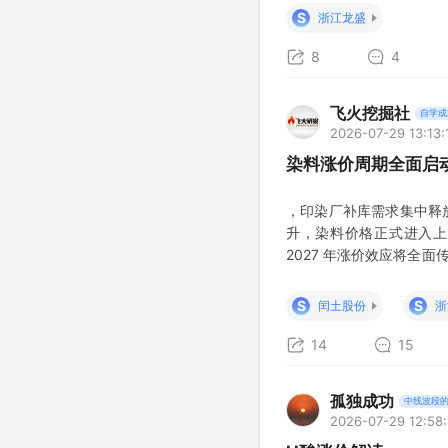
产能6万吨/年，H
S
浙江龙盛
8
4
飞火挖掘社
自学成
2026-07-29 13:13:
染料涨价周期全面启
，印染厂补库需求集中释
升，染料价格正式进入上
2027 年涨价效应将全
价值重构 染料产业构建
配空间，本土龙头企业已
S
S
闰土股份
浙
14
15
孤独成功
中线波段
2026-07-29 12:58: