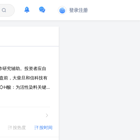
登录注册
作研究辅助。投资者应自
8盘前，大柴旦和信科技有
。 ◇H酸：为活性染料关键
化、硝化反应，长期以来行
按热度
按时间