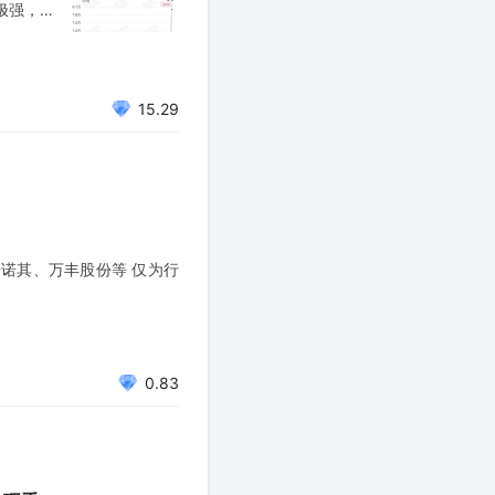
极强，头
H酸近期
15.29
诺其、万丰股份等 仅为行
0.83