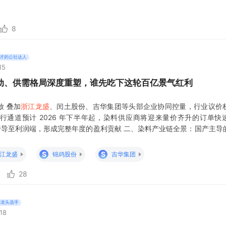
8
才的公社达人
15
动、供需格局深度重塑，谁先吃下这轮百亿景气红利
放 叠加
浙江龙盛
、闰土股份、吉华集团等头部企业协同控量，行业议价
行通道预计 2026 年下半年起，染料供应商将迎来量价齐升的订单快
面传导至利润端，形成完整年度的盈利贡献 二、染料产业链全景：国产主导
了从上游原料到产业闭环的六层产业架构，每一层都对应明确的技术壁垒
实现全产业链深度布局，在
S
S
江龙盛
锦鸡股份
吉华集团
28
的龙头选手
18