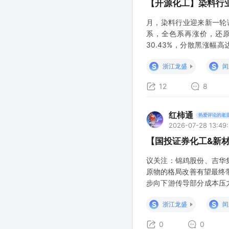
【开源化工】染料行
月，染料行业迎来新一轮
系，全色系再涨价，还原
30.43%，分散黑涨幅高
50%。 #当前染料行业
S
S
浙江龙盛
闰
12
8
红柿通
热爱评论的老
2026-07-28 13:49:
【国投证券化工&新材
议关注：锦鸡股份、吉华
原物的格局改善有望最终
步向下游传导部分成本压
具备原料配套及规模优势
S
S
浙江龙盛
闰
0
0