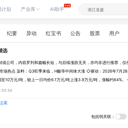
易计划
产业库
AI助手
纪要
异动
红宝书
公告
股票
用户
辑精选
材或公司，内容罗列和篇幅长短，与后续涨跌无关，亦均非进行推荐，仅
市场热点 染料：Q3旺季来临，H酸等中间体大涨 ◇驱动：2026年7月2
10万元/吨，较上一日均价6.1万元/吨上涨3.9万元/吨，涨幅约64%
150%，追平历史高位，由于H酸生产过程中废水难以处理且涉及高危磺
:55:34
大，较多中小型
结果
包括弱关联：