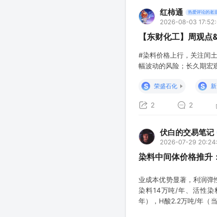
红柿通
热爱评论的老
2026-08-03 17:52
【东财化工】周观点
#染料价格上行，关注闰
幅波动的风险；长久期宏
S
S
荣盛石化
新
2
2
伏白的交易笔记
2026-07-29 20:24
染料中间体价格推升
业成本优势显著，利润弹
染料14万吨/年、活性染
年），H酸2.2万吨/年（
能国内第三（约10万吨/