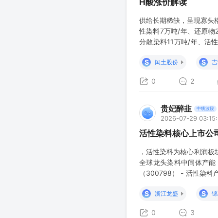
H酸涨价解读
供给长期稀缺，呈现寡头
性染料7万吨/年、还原物
分散染料11万吨/年、活
吨/年、活性染料2万吨/年
S
S
闰土股份
吉
0
2
贵妃醉韭
中线波段
2026-07-29 03:15:
活性染料核心上市公
，活性染料为核心利润板块
全球龙头染料中间体产能
（300798） - 活性
标的 - 布局H酸关键中间体
S
S
浙江龙盛
锦
0
3