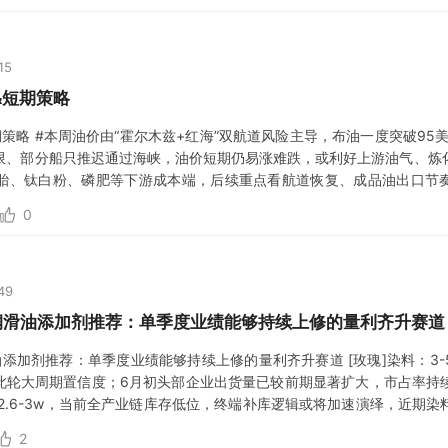
15
&短期策略
策略 #本周油价由“霍尔木兹+红海”双航道风险主导，布油一度突破95
限、部分船只推迟通过海峡，油价短期仍易涨难跌，或利好上游油气、炼
胎、钛白粉、磷肥等下游成本端，后续重点看航道恢复、成品油出口节奏
行量证明运量难快速恢复，以及当前海峡局势紧
0
49
润滑油添加剂推荐：单季度业绩能够持续上修的量利齐升赛道
油添加剂推荐：单季度业绩能够持续上修的量利齐升赛道 [玫瑰]染料：3
显此轮大周期置信度；6月初头部企业出货量已较前期显著扩大，市占率持
本2.6-3w，当前全产业链库存低位，终端补库逻辑或将加速演绎，近期
，染料头部企业或量价齐升；长期而言
2