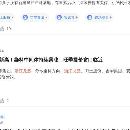
内几乎没有新建量产产能落地，存量落后小厂持续被督查关停，供给刚性
能力与行业定价权。 ✨2026年全年涨价复盘：原料成本为核心推手，
6年分散染料价格经历两
S
S
S
土股份
吉华集团
安诺其
锦鸡股份
10
44
史新高！染料中间体持续暴涨，旺季提价窗口临近
华集团、
浙江龙盛
- 分散染料方向：
浙江龙盛
、闰土股份、吉华集团、安
投资建议。
2
韭菜
38