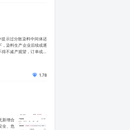
中提示过分散染料中间体还
下，染料生产企业后续或逐
不得不减产观望，订单或向
江龙盛
、闰土
1.78
无新增合
安全、危