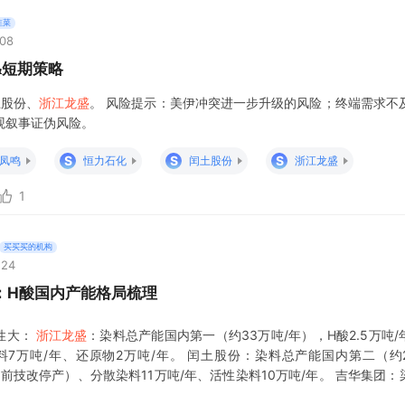
韭菜
:08
&短期策略
土股份、
浙江龙盛
。 风险提示：美伊冲突进一步升级的风险；终端需求不
观叙事证伪风险。
S
S
S
凤鸣
恒力石化
闰土股份
浙江龙盛
1
买买买的机构
:24
：H酸国内产能格局梳理
性大：
浙江龙盛
：染料总产能国内第一（约33万吨/年），H酸2.5万吨/
料7万吨/年、还原物2万吨/年。 闰土股份：染料总产能国内第二（约2
当前技改停产）、分散染料11万吨/年、活性染料10万吨/年。 吉华集团
年），H酸2万吨/年、分散染料7万吨/年、活性染料2万吨/年。 锦鸡股份