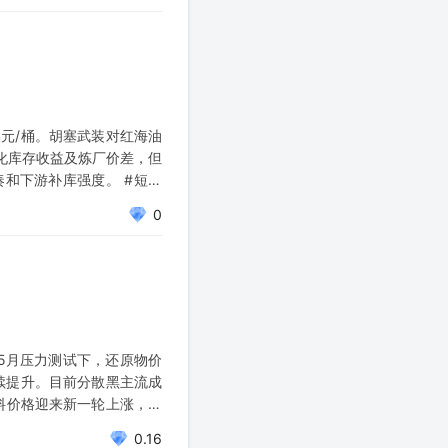
美元/桶。胡塞武装对红海油
化库存收益及炼厂价差，但
和下游补库强度。 #短中
0
-5月压力测试下，还原物价
续提升。目前分散黑主流成
染料价格迎来新一轮上涨，后
0.16