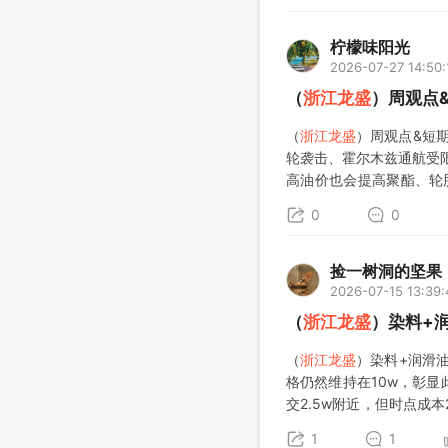
柠檬味阳光
2026-07-27 14:50:
（
浙江龙盛
）周观点
（
浙江龙盛
）周观点&短期
轮袭击、霍尔木兹通航受
高油价也会提高聚酯、轮
期：过去解封时期内的通
0
0
捡一树洞的坚果
2026-07-15 13:39:
（
浙江龙盛
）染料+
（
浙江龙盛
）染料+润滑
格仍然维持在10w，彰
交2.5w附近，但时点成
续有望持续上行。Q3看
1
1