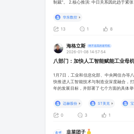
制裁"。 2.核心推演: 中日关系因此趋
域之一就是工业母机(机床)，因为日本在该
资逻辑: 若日本机床及核心部件对华供给
S
华东数控
案，从
13
1
8
海格立斯
绝不追高的老司机
2026-01-08 14:57:54
八部门：加快人工智能赋能工业母
1月7日，工业和信息化部、中央网信办等八
快推进人工智能技术与制造业深度融合，打
年的发展目标，并部署了七个方面的具体举措
实施意见》，其中提到，加快人工智能赋能
主决策、分析和执行等能力。加快发展手术
S
S
S
迈赫股份
ST美克
宝
用推广。推动人工智能
0
3
1
韭菜团子