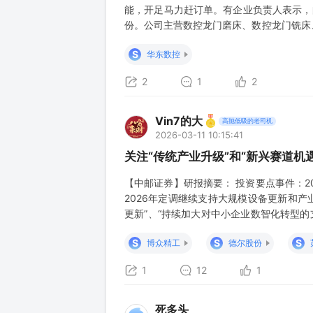
能，开足马力赶订单。有企业负责人表示，
份。公司主营数控龙门磨床、数控龙门铣床
磨床数量较多、规模较大的企业之一。公司
S
华东数控
国德国在这一领域长期垄断局面。 2、202
2
1
2
Vin7的大
高抛低吸的老司机
2026-03-11 10:15:41
关注“传统产业升级”和“新兴赛道机遇
【中邮证券】研报摘要： 投资要点事件：
2026年定调继续支持大规模设备更新和产
更新”、“持续加大对中小企业数智化转型
资7550亿元，安排8000亿元超长期特
S
S
S
博众精工
德尔股份
程机械、轨交设备、机床、检测设备等
1
12
1
死多头