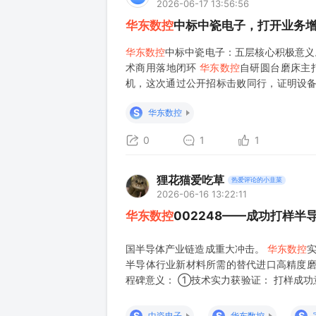
2026-06-17 13:56:56
华东数控
中标中瓷电子，打开业务
华东数控
中标中瓷电子：五层核心积极意义。
术商用落地闭环
华东数控
自研圆台磨床主
机，这次通过公开招标击败同行，证明设
线，完成商业化验证。 2. 切入高景气增
S
华东数控
0
1
1
狸花猫爱吃草
热爱评论的小韭菜
2026-06-16 13:22:11
华东数控
002248——成功打样
国半导体产业链造成重大冲击。
华东数控
半导体行业新材料所需的替代进口高精度磨
程碑意义： ①技术实力获验证： 打样成功
际先进水平，能够满足半导体行业对超精密
明产品不仅技术达标，更在性价比、服务等
S
S
S
中瓷电子
华东数控