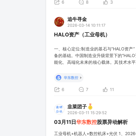
6
8
3
追牛寻金
2026-03-14 10:11:17
HALO资产（工业母机）
一、核心定位:制造业的基石与“HALO资产
备的基础。中国制造业升级背景下的“HAL
能化、高端化未来的核心载体。其技术水平
力与新兴需求共振 当前行业发展的核心逻辑
代:国内机床产业呈现“大而不强”的态势，
S
华东数控
6
7
11
韭菜团子
2026-03-11 15:29:52
03月11日
华东数控
股票异动解析
工业母机+机器人+数控机床+光伏 1、2