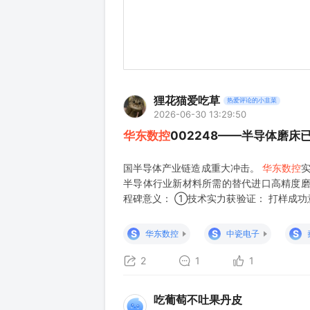
狸花猫爱吃草
热爱评论的小韭菜
2026-06-30 13:29:50
华东数控
002248——半导体磨
国半导体产业链造成重大冲击。
华东数控
半导体行业新材料所需的替代进口高精度磨
程碑意义： ①技术实力获验证： 打样成功
际先进水平，能够满足半导体行业对超精密
明产品不仅技术达标，更在性价比、服务等
S
S
S
华东数控
中瓷电子
2
1
1
吃葡萄不吐果丹皮