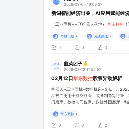
2026-03-04 16:09:37
新词智能经济出圈，AI应用赋能经
（工业母机+人形机器人落地）
华东数控
（
S
S
S
华胜天成
先进数通
4
0
3
韭菜团子
2026-02-12 11:59:57
02月12日
华东数控
股票异动解析
机器人+工业母机+数控机床+光伏 1、2
品被广泛用于航空航天、装备制造等行业。2
门磨床、数控龙门铣床、数控外圆磨床、动
较大的企业之一。公司成功研制出国内第一
S
华东数控
期垄断局面。 3、公司联营企业华东电源研
0
0
2