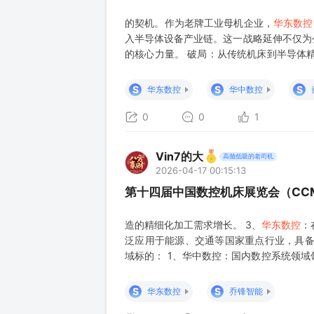
的契机。作为老牌工业母机企业，
华东数控
入半导体设备产业链。这一战略延伸不仅为
的核心力量。 破局：从传统机床到半导体
赖进口，尤其是用于新材料加工的高精度磨
行业新材料所需的替代进口高精度磨床进行
S
S
S
华东数控
华中数控
0
0
1
Vin7的大
高抛低吸的老司机
2026-04-17 00:15:13
第十四届中国数控机床展览会（CC
造的精细化加工需求增长。 3、
华东数控
：
泛应用于能源、交通等国家重点行业，具备
域标的： 1、华中数控：国内数控系统领
天、军工等对系统稳定性要求极高的领域市
控：拥有自主知识产权的数控系统技术，产
S
S
华东数控
乔锋智能