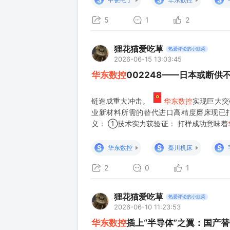
5
1
2
狸花猫爱吃草
热爱评论的小韭菜
2026-06-15 13:03:45
华东数控
002248——日本或断
链造成重大冲击。
华东数控
实现巨大突
业新材料所需的替代进口高精度磨床现已
义： ①技术实力获验证： 打样成功意味着
水平，能够满足半导体行业对超精密加工的
不仅技术达标，更在性价比、服务等方面具
S
S
S
华东数控
秦川机床
2
0
1
狸花猫爱吃草
热爱评论的小韭菜
2026-06-10 11:23:53
华东数控
插上“半导体”之翼：国产