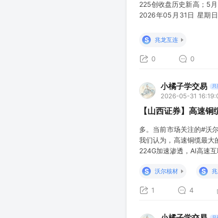
225创收盘历史新高；5
2026年05月31日 
51000点上方 美东时间
站稳51000点），标普500
S
兆龙互连
0
0
小橘子学交易
只
2026-05-31 16:19:
【山西证券】高速铜缆
多。当前市场关注的#沃
我们认为，高速铜缆最大的
224G加速渗透，AI高
S
S
沃尔核材
兆
1
4
小橘子学交易
只