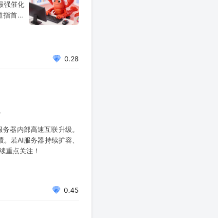
最强催化
道指首收
6点（首次
0.28
服务器内部高速互联升级。
绩。若AI服务器持续扩容、
持续重点关注！
0.45