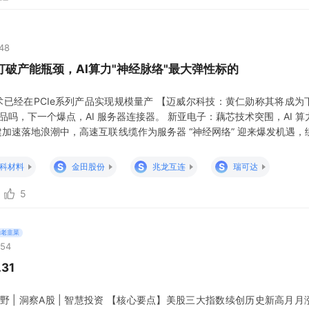
:48
破产能瓶颈，AI算力"神经脉络"最大弹性标的
术已经在PCIe系列产品实现规模量产 【迈威尔科技：黄仁勋称其将成为
产品吗，下一个爆点，AI 服务器连接器。 新亚电子：藕芯技术突围，AI 
基建加速落地浪潮中，高速互联线缆作为服务器 “神经网络” 迎来爆发机遇
电子（605277）迎来戴维斯双击契机。 公司深耕高频高速线缆二十余
 算力核心供应商，凭借独家藕芯工艺打破行业产能桎梏，成为本轮算
S
S
S
科材料
金田股份
兆龙互连
瑞可达
5
的老韭菜
:54
31
野 | 洞察A股 | 智慧投资 【核心要点】美股三大指数续创历史新高月月