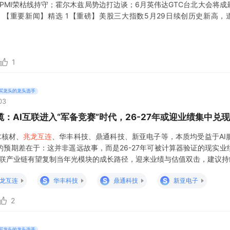
月PMI荣枯线持守；霍尔木兹局势边打边谈；6月英伟达GTC台北大会将成
星期日 【重要新闻】精选 1【重磅】美股三大指数5月29日续创历史新高，
5月29日（周五），三大股指全线收涨，道琼斯指数涨0.72%报51032.4
涨0.22%报7580.06点，纳指涨0.20
1
买龙头的龙头选手
03
：AI互联进入“军备竞赛”时代，26-27年或迎业绩集中兑现
尔核材、
兆龙互连
、华丰科技、鼎通科技、新亚电子等，本质均受益于AI
预期差在于：这并非遥远故事，而是26-27年可被计算器验证的现实业
速互联产业链有望复制当年光模块的成长路径，迎来业绩与估值双击，建议
S
S
S
龙互连
华丰科技
鼎通科技
新亚电子
2
买龙头的龙头选手