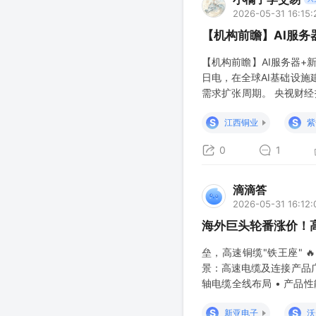
2026-05-31 16:15:
【机构前瞻】AI服
【机构前瞻】AI服务器+
日电，在全球AI基础设
需求扩张周期。 央视财
下半年，AI服务器高速
S
S
江西铜业
紫
有望达到74万吨，2028
0
1
滴滴答
2026-05-31 16:12:
海外巨头轮番涨价！
垒，高速铜缆"铁王座" 
景：高速电缆及连接产品广泛
轴电缆全线布局 • 产品
供应商，订单饱满 🔥 泓
S
S
新亚电子
沃