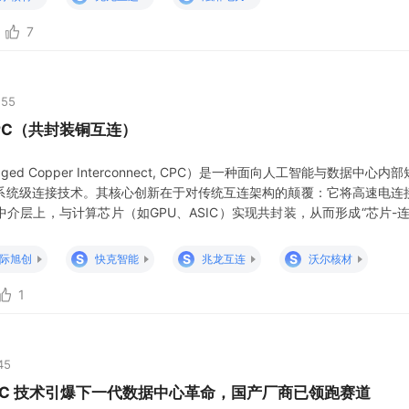
7
:55
PC（共封装铜互连）
ged Copper Interconnect, CPC）是一种面向人工智能与数据中心内
系统级连接技术。其核心创新在于对传统互连架构的颠覆：它将高速电连
介层上，与计算芯片（如GPU、ASIC）实现共封装，从而形成“芯片-连
。 这一设计旨在解决AI算力集群规模扩张时遇到的关键瓶颈。随着大模型
的AI单集群GPU数量向十万卡级迈进 。海量GPU之
S
S
S
际旭创
快克智能
兆龙互连
沃尔核材
1
45
PC 技术引爆下一代数据中心革命，国产厂商已领跑赛道