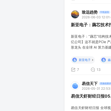
致远趋势
中线波段
2026-06-03 12:01
新亚电子：藕芯技术打
新亚电子：“藕芯”结构技
亿公司】这不就是PCle 
形龙头 在全球 AI 算力
诺、深度供货英伟达的新亚
费电子线材龙头转型 AI
S
S
新亚电子
鑫
7
13
易信天下
高抛低吸
2026-05-31 22:53
易信天虾财经日报05.
易信天虾财经日报 全球视