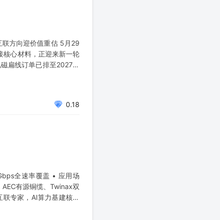
联方向迎价值重估 5月29
接核心材料，正迎来新一轮
扁线订单已排至2027年
6年全球数据中心铜消费量
0.18
bps全速率覆盖 • 应用场
EC有源铜缆、Twinax双
互联专家，AI算力基建核心