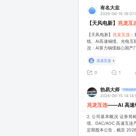
有名大韭
2026-06-16 18:07:
【天风电新】
兆龙互
【天风电新】
兆龙互连
：
线、AI高速铜缆、光电互
况：AI算力铜缆核心国产
心等。海外收入占比60%
S
兆龙互连
0
1
勃易大师
中线波段
2026-06-15 14:14:
兆龙互连
——AI 高
2. 公司基本概况 证券简
缆、DAC/AOC 高速
定期股本公告，截至 202