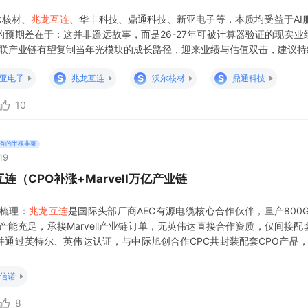
尔核材、
兆龙互连
、华丰科技、鼎通科技、新亚电子等，本质均受益于AI
预期差在于：这并非遥远故事，而是26-27年可被计算器验证的现实业
速互联产业链有望复制当年光模块的成长路径，迎来业绩与估值双击，建议
S
S
S
亚电子
兆龙互连
沃尔核材
鼎通科技
10
有的半棵韭菜
19
互连（CPO补涨+Marvell万亿产业链
的梳理：
兆龙互连
是国际头部厂商AEC有源电缆核心合作伙伴，量产800G
外产能充足，承接Marvell产业链订单，无英伟达直接合作资质，仅间接配
产并通过英特尔、英伟达认证，与中际旭创合作CPC共封装配套CPO产品，
Marvell产业链配套，无直接签约公告，海外大客户供货尚处送样阶段。 
信诺
8