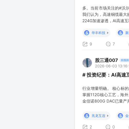
多。当前市场关注的#沃
我们认为，高速铜缆最大的
224G加速渗透，AI高
S
S
华丰科技
新
9
7
股三通007
长线持
2026-06-03 13:16:
# 投资纪要：AI高速
行业增量明确。 核心标
掌握112G核心工艺，海
金信诺800G DAC已量
品适配1.6T迭代；仅为
险：催化来自板
S
S
兆龙互连
金
2
0