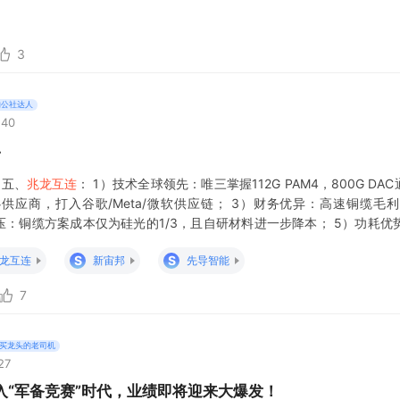
，主营生产基地位于国内，泰国海外基地已
3
的公社达人
:40
4
 五、
兆龙互连
： 1）技术全球领先：唯三掌握112G PAM4，800G D
供应商，打入谷歌/Meta/微软供应链； 3）财务优异：高速铜缆毛利
成本碾压：铜缆方案成本仅为硅光的1/3，且自研材料进一步降本； 5）功耗优势
器节能趋势； 6）兼容性无敌：光
S
S
龙互连
新宙邦
先导智能
7
买龙头的老司机
27
入“军备竞赛”时代，业绩即将迎来大爆发！