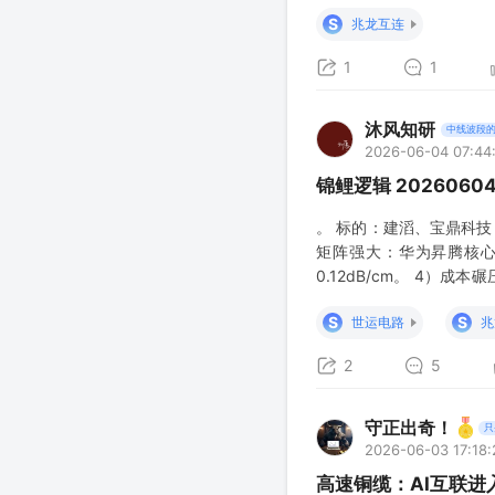
注册地址：浙江省湖州市
S
兆龙互连
1
1
沐风知研
中线波段
2026-06-04 07:44
锦鲤逻辑 2026060
。 标的：建滔、宝鼎科技
矩阵强大：华为昇腾核心
0.12dB/cm。 4）
块低40%，符合AI服务
S
S
世运电路
兆
2
5
守正出奇！
只
2026-06-03 17:18:
高速铜缆：AI互联进