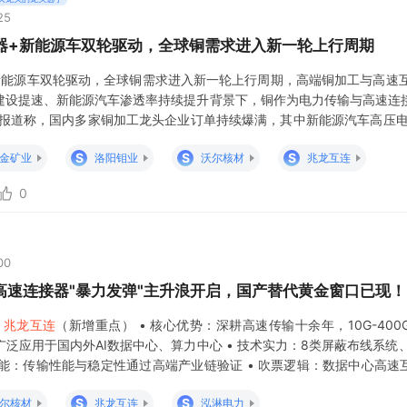
25
务器+新能源车双轮驱动，全球铜需求进入新一轮上行周期
新能源车双轮驱动，全球铜需求进入新一轮上行周期，高端铜加工与高速互
施建设提速、新能源汽车渗透率持续提升背景下，铜作为电力传输与高速连
经报道称，国内多家铜加工龙头企业订单持续爆满，其中新能源汽车高压电磁
连接器、高速铜缆、数据中心铜板带等产品需求明显放量。业内预计，202
S
S
S
金矿业
洛阳钼业
沃尔核材
兆龙互连
年进一步提升至13
0
00
高速连接器"暴力发弹"主升浪开启，国产替代黄金窗口已现！

兆龙互连
（新增重点） • 核心优势：深耕高速传输十余年，10G-400G
应用于国内外AI数据中心、算力中心 • 技术实力：8类屏蔽布线系统、A
性能：传输性能与稳定性通过高端产业链验证 • 吹票逻辑：数据中心高速
淋电力（新增重点） • 核心优势
S
S
尔核材
兆龙互连
泓淋电力