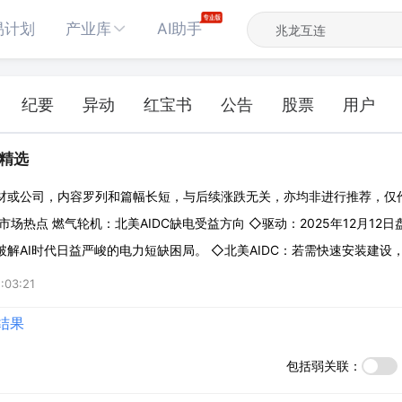
易计划
产业库
AI助手
纪要
异动
红宝书
公告
股票
用户
辑精选
材或公司，内容罗列和篇幅长短，与后续涨跌无关，亦均非进行推荐，仅
市场热点 燃气轮机：北美AIDC缺电受益方向 ◇驱动：2025年12月12
解AI时代日益严峻的电力短缺困局。 ◇北美AIDC：若需快速安装建设
SOFC等。亚马逊、谷歌等海外科技巨头在新建数据中心时，已有将燃气
:03:21
支持AI服务的连续
结果
包括弱关联：