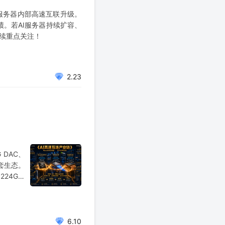
服务器内部高速互联升级。
绩。若AI服务器持续扩容、
持续重点关注！
2.23
 DAC、
套生态。
224G产
催化与风
6.10