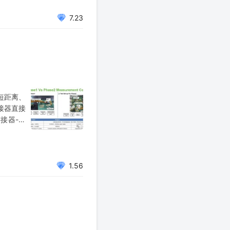
7.23
部短距离、
接器直接
接器-铜
参数向万
1.56