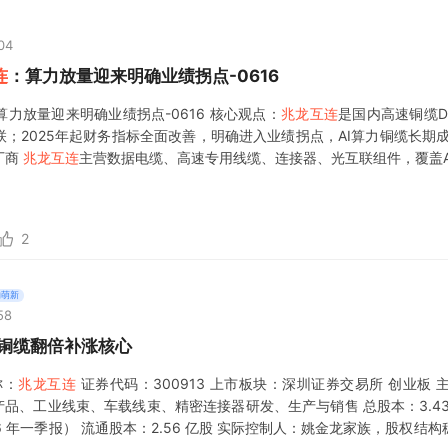
04
连
：算力放量迎来明确业绩拐点-0616
算力放量迎来明确业绩拐点-0616 核心观点：
兆龙互连
是国内高速铜缆D
联；2025年起财务指标全面改善，明确进入业绩拐点，AI算力铜缆长期
厂商
兆龙互连
主营数据电缆、高速专用线缆、连接器、光互联组件，覆盖A
，拥有UL、CE、英伟达核心认证，是国
2
的萌新
58
速铜缆翻倍补涨核心
称：
兆龙互连
证券代码：300913 上市板块：深圳证券交易所 创业板
互连产品、工业线束、车载线束、精密连接器研发、生产与销售 总股本：3.4
6 年一季报） 流通股本：2.56 亿股 实际控制人：姚金龙家族，股权