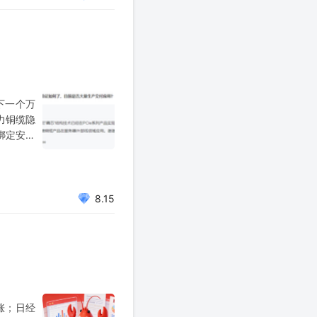
下一个万
算力铜缆隐
，绑定安费
年，从消
8.15
涨；日经