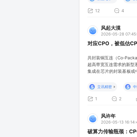
12
4
风起大漠
2026-05-28 07:45
对应CPO，被低估C
共封装铜互连（Co-Packa
超高带宽互连需求的新型
集成在芯片的封装基板或中
缆”的一体化模块化结构 
亿级迈进，头部云厂商计划
S
S
立讯精密
中
1
2
风许年
2026-05-13 16:14:
破算力传输瓶颈：C