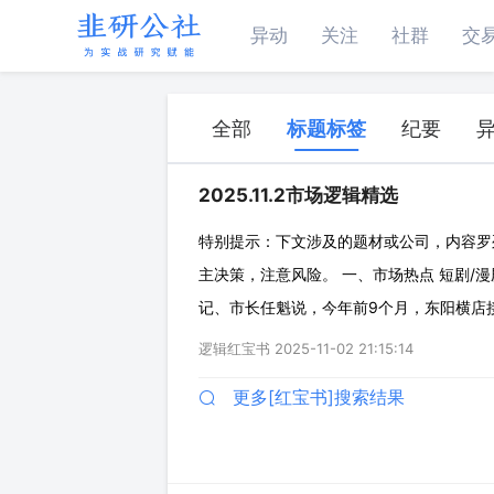
异动
关注
社群
交
全部
标题标签
纪要
2025.11.2市场逻辑精选
特别提示：下文涉及的题材或公司，内容罗
主决策，注意风险。 一、市场热点 短剧/漫
记、市长任魁说，今年前9个月，东阳横店接待
剧用户规模突破5.76亿，占网民总数的52.
逻辑红宝书
2025-11-02 21:15:14
心正式面向机构和达人发布《
更多[红宝书]搜索结果