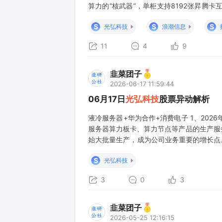
算力的“核武器”，单柜支持8192张昇腾卡互
昇腾950系列规划出货120万颗，下半年集
S
S
S
光弘科技
浪潮信息
11
4
9
韭菜团子
2026-06-17 11:59:44
06月17日
光弘科技
股票异动解析
液冷服务器+华为合作+消费电子 1、202
服务器算力板卡、算力节点等产品的生产服
始大批量生产，成为公司业务重要的增长点
为客户提供包括智能手机、平板电脑、智能
S
光弘科技
提供诸多畅销智能汽车所涉及的汽车电子部
3
0
3
韭菜团子
2026-05-25 12:16:15