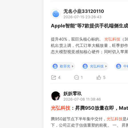
无名小韭33120110
2026-07-15 23:26:43
Apple智能”等7款提供手机端侧生
提升40%，双巨头核心标的。
光弘科技
（3
机出货上调，代工订单大幅放量，旺季炒作弹
态大模型视觉感知核心硬件；同时切入苹果A
亚豆包AI手机独家ODM代工，配套华为中端
AI智能体
S
S
S
欧菲光
光弘科技
中
4
1
5
妖妖零玖
2026-07-08 11:38:46
光弘科技
：昇腾950放量在即，Ma
腾950超节点下半年集中交付，
光弘科技
是
下，公司正处于估值重塑的前夜。 一、 昇