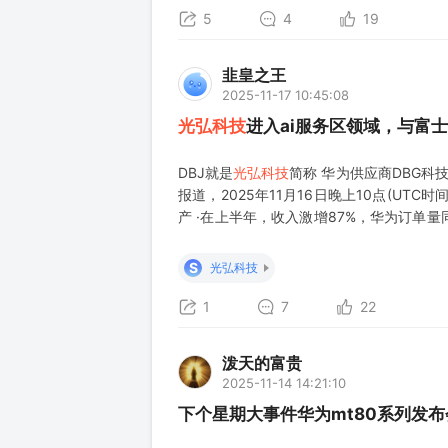
5
4
19
韭皇之王
2025-11-17 10:45:08
光弘科技
进入ai服务区领域，与富
DBJ就是
光弘科技
简称 华为供应商DBG科
报道，2025年11月16日晚上10点(UTC时间
产 ·在上半年，收入激增87%，华为订单量
自足 ·新建的5亿美元深圳工厂旨在提升产能
S
光弘科技
1
7
22
泼天的富贵
2025-11-14 14:21:10
下个星期大事件华为mt80系列发