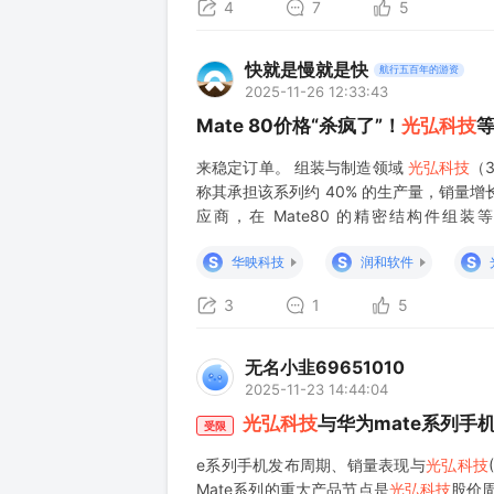
4
7
5
快就是慢就是快
航行五百年的游资
2025-11-26 12:33:43
Mate 80价格“杀疯了”！
光弘科技
等
来稳定订单。 组装与制造领域
光弘科技
（
称其承担该系列约 40% 的生产量，销量
应商，在 Mate80 的精密结构件
（600203）：为 Mate80 提供 OD
S
S
S
华映科技
润和软件
3
1
5
无名小韭69651010
2025-11-23 14:44:04
光弘科技
与华为mate系列手
受限
e系列手机发布周期、销量表现与
光弘科技
Mate系列的重大产品节点是
光弘科技
股价