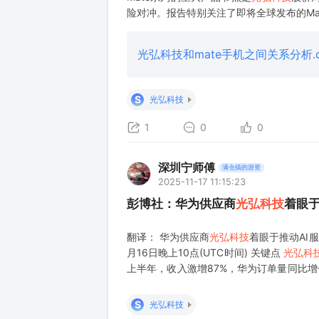
险对冲。报告特别关注了即将全球发布的Ma
光弘科技和mate手机之间关系分析.d
S
光弘科技
1
0
0
深圳宁师傅
满仓搞的游资
2025-11-17 11:15:23
彭博社：华为供应商
光弘科技
着眼于
翻译： 华为供应商
光弘科技
着眼于推动AI
月16日晚上10点(UTC时间) 关键点
光弘科
上半年，收入激增87%，华为订单量同比增
的5亿美元深圳工厂旨在提升产能
光弘科技
S
光弘科技