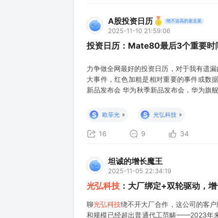
A股投资日历
绝不追高的老韭菜
2025-11-10 21:59:06
投资日历：Mate80最后3个重要
力争做全网最好的投资日历，对于我有遗漏
大事件，红色加粗是相对重要的事件或数据。
新品发布会 华为秋季新品发布会，华为旗舰
窗口。 1、第二十七届高交会将于11月14
月14日至16日在深圳举办，本届大会设置
S
S
欧菲光
光弘科技
16
9
34
坦诚的增长魔王
2025-11-05 22:34:19
光弘科技
：大厂绑定+双轮驱动，增
聊
光弘科技
绕不开大厂合作，这公司的客户
和规模已经超出普通代工范畴——2023年来