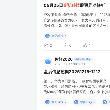
05月25日
光弘科技
股票异动解析
液冷服务器+华为合作+消费电子 1、202
户液冷服务器算力板卡、算力单元的订单，
增长点。 2、华为是公司重要的客户之一
脑、智能穿戴等各类产品的制造服务，公司
S
光弘科技
车电子部件的制造服务。 3、子公司快板电
2
0
1
你好2026
全梭哈的小韭菜
2025-12-17 08:10:30
盘后信息挖掘20251216-1217
第一、华为今日预热了一款智能面板新品，宣
显示双强；维信诺-手机/平板二供；长信科
为Mate/P系列触控屏供应商；合力泰-
聚飞光电-高性价比背光模组；华灿光电-Mi
S
S
S
掌阅科技
中国广核
钨价加速上涨 翔鹭钨业