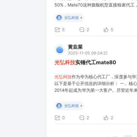
50%，Mate70这种旗舰机型直接独家代工
系列的合作落地，
光弘科技
毫无疑问是核心
S
光弘科技
5
2
5
黄韭菜
2025-11-05 09:24:21
光弘科技
实锤代工mate80
光弘科技
作为华为核心代工厂，深度参与华
以下是基于公开信息的详细分析： 一、核心
2014年起成为华为第一大客户。尽管近年
释至50%以上，但仍是其最重要的客户。2
戴、汽
S
光弘科技
0
2
2