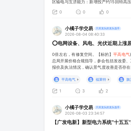
区输电与互济能力：新增投产约15回特高
约4000万千瓦。 #配电网一数智化升级为
0
0
0
小橘子学交易
只买龙头的龙头选手
2026-08-04 08:40:33
⭕电网设备、风电、光伏近期上涨
0倍左右，有修复空间。【标的】
平高电气
总局开展价格合规指导，参会包括发改委、
报价及执法情况，确认景气度改善是否存在
莱特、信义、旗滨、通威、协鑫、大全、隆
S
S
S
平高电气
福莱特
旗
1
3
2
小橘子学交易
只买龙头的龙头选手
2026-08-03 23:34:57
【广发电新】新型电力系统“十五五”