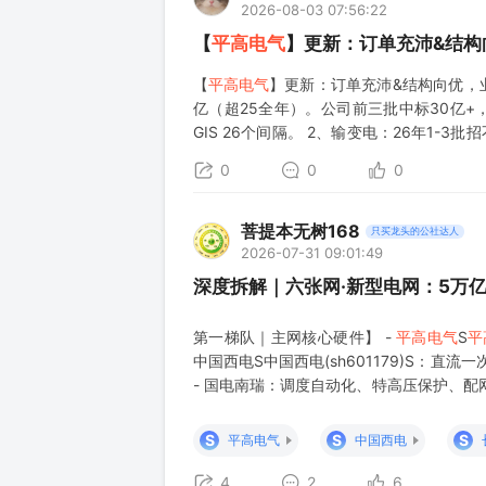
2026-08-03 07:56:22
【
平高电气
】更新：订单充沛&结构
【
平高电气
】更新：订单充沛&结构向优，业
亿（超25全年）。公司前三批中标30亿+
GIS 26个间隔。 2、输变电：26年1-3批
提升至约70%，高端产
0
0
0
菩提本无树168
只买龙头的公社达人
2026-07-31 09:01:49
深度拆解｜六张网·新型电网：5万
第一梯队｜主网核心硬件】 -
平高电气
S
平
中国西电S中国西电(sh601179)S：直
- 国电南瑞：调度自动化、特高压保护、配
力光缆、海缆，主干网、配网、海上风电； 【电
S
S
S
平高电气
中国西电
4
2
6