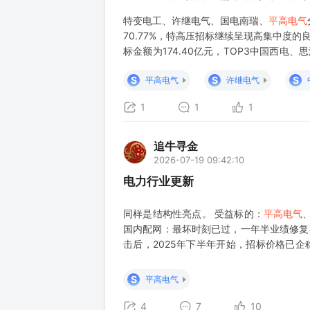
特变电工、许继电气、国电南瑞、
平高电气
70.77%，特高压招标继续呈现高集中度的
标金额为174.40亿元，TOP3中国西电、
累计中标金额突破500亿元，由于
S
S
S
平高电气
许继电气
1
1
1
追牛寻金
2026-07-19 09:42:10
电力行业更新
同样是结构性亮点。 受益标的：
平高电气
国内配网：最坏时刻已过，一年半业绩修复期
击后，2025年下半年开始，招标价格已企
年水平。 时间节点： 2026年上半年：是业
年至2027年（未来一
S
平高电气
4
7
10