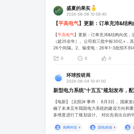
盛夏的果实
2026-08-06 10:58:40
【
平高电气
】更新：订单充沛&结构
【
平高电气
】更新：订单充沛&结构向优，业
（超25全年）。公司前三批中标30亿+，其
26个间隔。2、输变电：26年1-3批招不到4
至约70%，高端产品竞争
0
0
0
环球投研局
2026-08-04 10:41:00
新型电力系统“十五五”规划发布，配
【电新】 [太阳]# 事件： 8月3日， 
确了未来五年我国电力系统的建设方向和重点
多维度进行了规划设计。 对比先前出台的中
“三、着力构建主配微协同的新型电网”中
S
S
S
南网科技
国电南瑞
和消纳。建议关注【金风、大金、