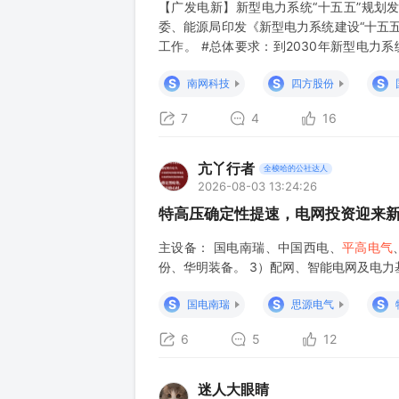
【广发电新】新型电力系统“十五五”规划发布
委、能源局印发《新型电力系统建设“十五
工作。 #总体要求：到2030年新型电
件，我们认为《规划》以下几方面变化值得
S
S
S
南网科技
四方股份
“（八）规划建设海上输电网络”，指向加快
7
4
16
亢丫行者
全梭哈的公社达人
2026-08-03 13:24:26
特高压确定性提速，电网投资迎来
主设备： 国电南瑞、中国西电、
平高电气
份、华明装备。 3）配网、智能电网及电力
S
S
S
国电南瑞
思源电气
6
5
12
迷人大眼睛