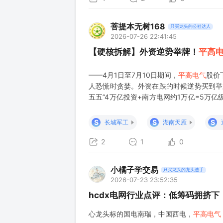
菩提本无树168
只买龙头的公社达人
2026-07-26 22:41:45
【硬核拆解】外资逆势举牌！
平高
——4月1日至7月10日期间，
平高电气
股价
人恐慌时贪婪。外资在跌的时候逆势买到举牌
五五”4万亿投资+南方电网约1万亿=5万亿
不是预期，是已经确定的订单。 2026年特高
元。 三、
S
S
S
长城军工
湖南天雁
2
1
0
小橘子学交易
只买龙头的龙头选手
2026-07-23 23:52:35
hcdx电网行业点评：低筹码拥挤
心龙头标的国电南瑞，中国西电，
平高电气