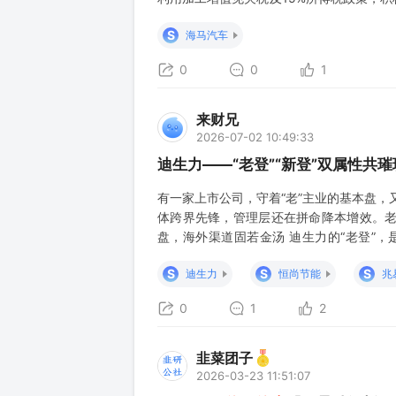
牌新车、独家车型登录京东汽车整车销售平台
S
海马汽车
料电池汽车7X-H在海南示范运营，累
0
0
1
来财兄
2026-07-02 10:49:33
迪生力——“老登”“新登”双属性共
有一家上市公司，守着“老”主业的基本盘，
体跨界先锋，管理层还在拼命降本增效。老
盘，海外渠道固若金汤 迪生力的“老登”
花，但迪生力用实际行动证明：老树不仅能开
S
S
S
迪生力
恒尚节能
兆
辆，同比增长10.4%和9.4%，连续1
0
1
2
韭菜团子
2026-03-23 11:51:07