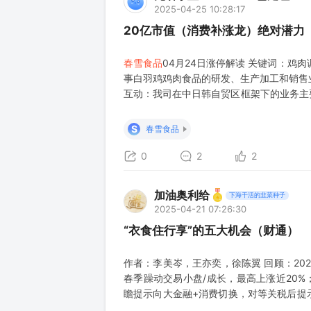
2025-04-25 10:28:17
20亿市值（消费补涨龙）绝对潜力
春雪食品
04月24日涨停解读 关键词：鸡肉
事白羽鸡鸡肉食品的研发、生产加工和销售业
互动：我司在中日韩自贸区框架下的业务主
区谈判提速契机，加速布局鸡肉类、海鲜类
区域市
S
春雪食品
0
2
2
加油奥利给
下海干活的韭菜种子
2025-04-21 07:26:30
“衣食住行享”的五大机会（财通）
作者：李美岑，王亦奕，徐陈翼 回顾：20
春季躁动交易小盘/成长，最高上涨近20%
瞻提示向大金融+消费切换，对等关税后提示
重股》的四大判断仍在持续兑现： 1）海