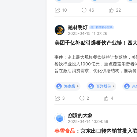
10
46
22
题材明灯
蜜汁自信的小韭菜
2025-04-15 11:07:26
美团千亿补贴引爆餐饮产业链！四
事件：史上最大规模餐饮扶持计划落地，美团
餐饮行业投入1000亿元，重点覆盖消费
旨在激活消费需求、优化供给结构，推动餐饮
1、需求端刺激：计划投入超500亿元用于
级：每年评选1000家“五星商家”，给予流
S
S
S
海底捞
百洋股份
惠
3
2
4
崩溃的大象
2025-04-14 10:04:59
春雪食品
：京东出口转内销首批入驻