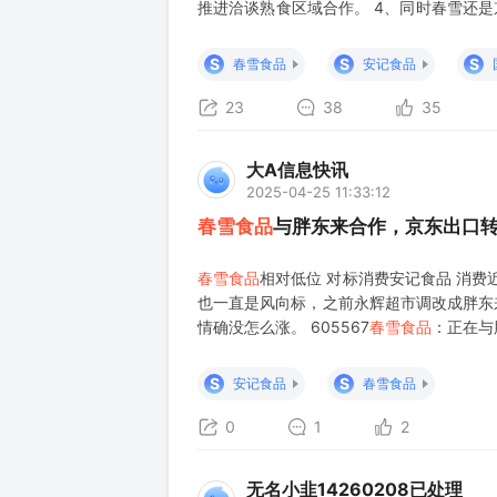
推进洽谈熟食区域合作。 4、同时春雪还是
+中日韩自贸区+京东出口转内销 公司主要
鸡肉调理品（预制 菜）和生鲜品 4月7
S
S
S
春雪食品
安记食品
23
38
35
大A信息快讯
2025-04-25 11:33:12
春雪食品
与胖东来合作，京东出口
春雪食品
相对低位 对标消费安记食品 消
也一直是风向标，之前永辉超市调改成胖东
情确没怎么涨。 605567
春雪食品
：正在与
提问， 贵公司与胖东来熟食合作进展如何
食区域
S
S
安记食品
春雪食品
0
1
2
无名小韭14260208已处理