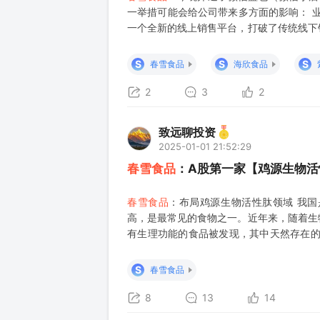
一举措可能会给公司带来多方面的影响： 
一个全新的线上销售平台，打破了传统线下
那些原本无法直接购买到
春雪食品
产品的地
信庞大
S
S
S
春雪食品
海欣食品
2
3
2
致远聊投资
2025-01-01 21:52:29
春雪食品
：A股第一家【鸡源生物活
春雪食品
：布局鸡源生物活性肽领域 我
高，是最常见的食物之一。近年来，随着生
有生理功能的食品被发现，其中天然存在
品
：春之元生物科技子公司正式开业 中证
科技有限公司持股10
S
春雪食品
8
13
14