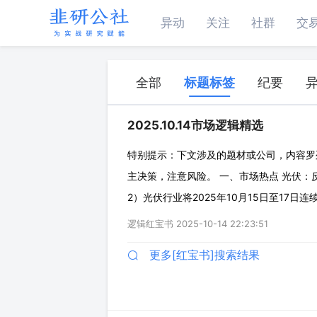
异动
关注
社群
交
全部
标题标签
纪要
2025.10.14市场逻辑精选
特别提示：下文涉及的题材或公司，内容罗
主决策，注意风险。 一、市场热点 光伏：
2）光伏行业将2025年10月15日至17
环节均不得低于成本销售，硅料目前均价约
逻辑红宝书
2025-10-14 22:23:51
式收购，固定价6万/吨（未证实），现货价
更多[红宝书]搜索结果