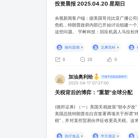
投资晨报 2025.04.20 星期日
央视新闻客户端：据美国哥伦比亚广播公司
危机，特朗普政府内部已开始讨论组建一个
这些问题。 宇树科技：回应机器人马拉松
半程马拉松赛过程中摔倒，此后站起继续比
的客户，所以有客户用自家算法带我们的机
S
S
S
丽尚国潮
北摩高科
请大家不要误解。 每经网：近
8
28
9
加油奥利给
下海干活的韭菜种子
2025-04-17 07:27:00
关税背后的博弈：“重塑”全球分配
(德邦证券) （一）美国关税政策“朝令夕改”
美国总统特朗普在白宫签署两项关于所谓“对
税”，并对某些贸易伙伴征收更高关税。这将
什和奥巴马总统任期内的增税幅度。 不过，
关税提高至125%。然而，4月13日这项
S
S
S
劲仔食品
华天酒店