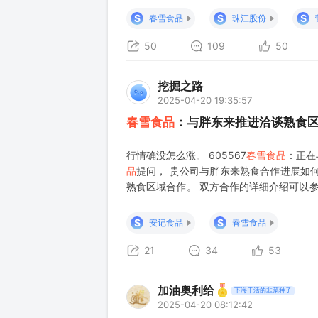
本周特朗普进一步表达期望对中欧日等地区
S
S
S
春雪食品
珠江股份
策有望发
50
109
50
挖掘之路
2025-04-20 19:35:57
春雪食品
：与胖东来推进洽谈熟食
行情确没怎么涨。 605567
春雪食品
：正在
品
提问， 贵公司与胖东来熟食合作进展如
熟食区域合作。 双方合作的详细介绍可以参
挑战_食品_购物_商品 合作进展：曙光初现
确了其与胖东来在熟食区域合
S
S
安记食品
春雪食品
21
34
53
加油奥利给
下海干活的韭菜种子
2025-04-20 08:12:42