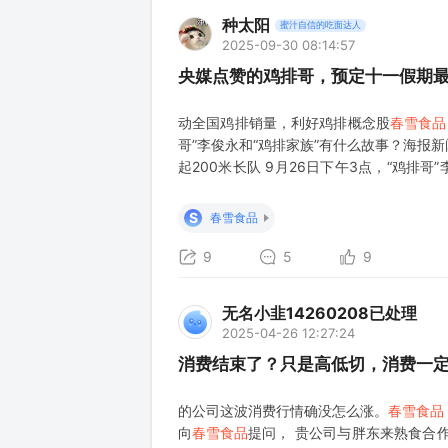
种太阳
蜜汁自信的吃面达人
2025-09-30 08:14:57
央媒点赞的鸡排哥，预定十一假期
动全国鸡排销量，利好鸡排概念股
春雪食品
哥”李俊永和“鸡排家族”有什么故事？海报
起200米长队 9月26日下午3点，“鸡
份炸鸡排从下锅到做好，大约需要4分钟，
S
春雪食品
9
5
9
无名小韭14260208已处理
2025-04-26 12:27:24
消费结束了？只是高低切，消费一定
的公司这波消费行情确没怎么涨。
春雪食品
向
春雪食品
提问， 贵公司与胖东来熟食合