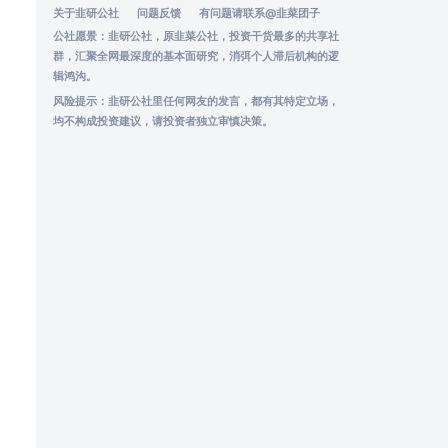
关于韭研公社
问题反馈
有问题请联系
@韭菜团子
公社愿景：韭研公社，原韭菜公社，投资干货最多的共享社
群，汇聚全网最深度的基本面研究，消弭个人滞后机构的逻
辑鸿沟。
风险提示：韭研公社里任何网友的发言，都有其特定立场，
均不构成投资建议，请投资者独立审慎决策。