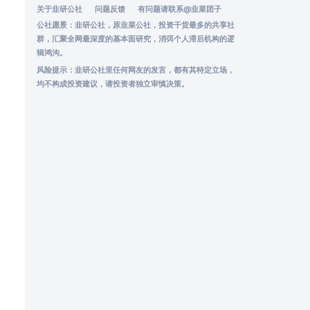
关于韭研公社
问题反馈
有问题请联系
@韭菜团子
公社愿景：韭研公社，原韭菜公社，投资干货最多的共享社
群，汇聚全网最深度的基本面研究，消弭个人滞后机构的逻
辑鸿沟。
风险提示：韭研公社里任何网友的发言，都有其特定立场，
均不构成投资建议，请投资者独立审慎决策。