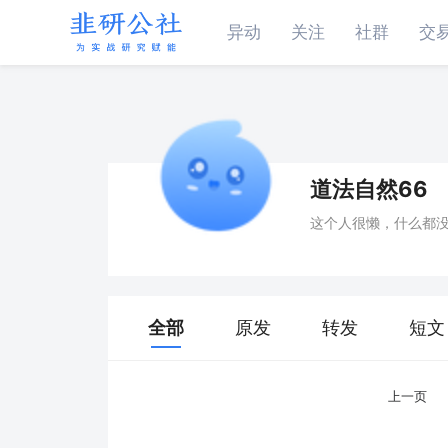
异动
关注
社群
交
道法自然66
这个人很懒，什么都
全部
原发
转发
短文
上一页