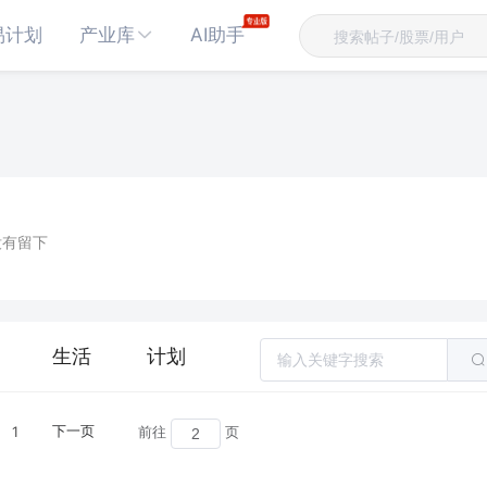
易计划
产业库
AI助手
没有留下
生活
计划
1
下一页
前往
页